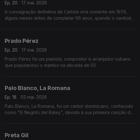
Ep. 20
17 mai. 2026
A consagração definitiva de Cartola viria somente em 1974,
alguns meses antes de completar 66 anos, quando o sambista
finalmente gravou o seu primeiro disco solo.
Prado Pérez
Ep. 20
17 mai. 2026
Prado Pérez foi um pianista, compositor e arranjador cubano
que popularizou o mambo na década de 50.
Palo Blanco, La Romana
Ep. 18
03 mai. 2026
Palo Blanco, La Romana, foi um cantor dominicano, conhecido
como "El Negrito del Batey", devido à sua primeira canção de
assinatura. Cantou sobretudo nos géneros bolero, son
montuno, mambo, merengue e guaracha.
Preta Gil