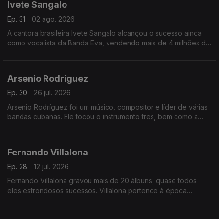
Ivete Sangalo
Ep. 31
02 ago. 2026
A cantora brasileira Ivete Sangalo alcançou o sucesso ainda
como vocalista da Banda Eva, vendendo mais de 4 milhões de
discos, e chegou a fazer cerca de trinta shows por mês.
Arsenio Rodríguez
Ep. 30
26 jul. 2026
Arsenio Rodríguez foi um músico, compositor e líder de várias
bandas cubanas. Ele tocou o instrumento tres, bem como a
tumbadora, e se especializou em son, rumba e outros estilos
de música afro-cubana.
Fernando Villalona
Ep. 28
12 jul. 2026
Fernando Villalona gravou mais de 20 álbuns, quase todos
eles estrondosos sucessos. Villalona pertence à época
chamada "Os anos dourados do Merengue ".