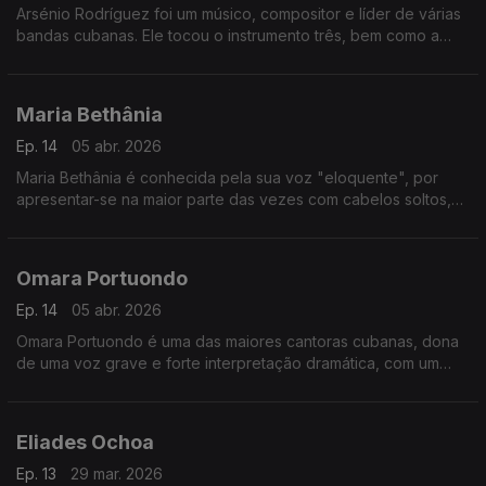
Arsénio Rodríguez foi um músico, compositor e líder de várias
bandas cubanas. Ele tocou o instrumento três, bem como a
tombadora, e se especializou em som, rumba e outros estilos
de música afro-cubana.
Maria Bethânia
Ep. 14
05 abr. 2026
Maria Bethânia é conhecida pela sua voz "eloquente", por
apresentar-se na maior parte das vezes com cabelos soltos,
vestidos longos e descalça.
Omara Portuondo
Ep. 14
05 abr. 2026
Omara Portuondo é uma das maiores cantoras cubanas, dona
de uma voz grave e forte interpretação dramática, com um
repertório marcado pelas canções passionais.
Eliades Ochoa
Ep. 13
29 mar. 2026