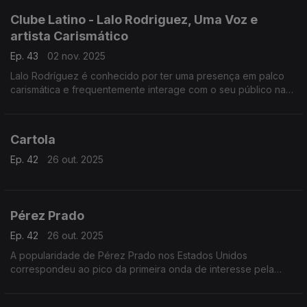
Clube Latino - Lalo Rodriguez, Uma Voz e
artista Carismático
Ep. 43
02 nov. 2025
Lalo Rodríguez é conhecido por ter uma presença em palco
carismática e frequentemente interage com o seu público na
tradição do grande Cheo Feliciano.
Cartola
Ep. 42
26 out. 2025
Pérez Prado
Ep. 42
26 out. 2025
A popularidade de Pérez Prado nos Estados Unidos
correspondeu ao pico da primeira onda de interesse pela
música latina fora das comunidades hispânica e latina durante
os anos 40, 50 e início dos anos 60.