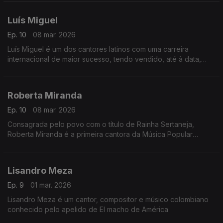
lançamento do primeiro álbum da sua carreira.
Luís Miguel
Ep. 10
08 mar. 2026
Luís Miguel é um dos cantores latinos com uma carreira
internacional de maior sucesso, tendo vendido, até à data,
mais de 50 milhões de discos em todo o mundo.
Roberta Miranda
Ep. 10
08 mar. 2026
Consagrada pelo povo com o título de Rainha Sertaneja,
Roberta Miranda é a primeira cantora da Música Popular
Brasileira a vender mais de um milhão e meio de discos no
lançamento do primeiro álbum da sua carreira.
Lisandro Meza
Ep. 9
01 mar. 2026
Lisandro Meza é um cantor, compositor e músico colombiano
conhecido pelo apelido de El macho de América