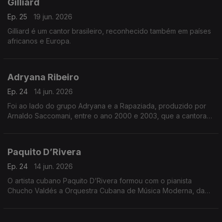
Gilliard
Ep. 25
19 jun. 2026
Gilliard é um cantor brasileiro, reconhecido também em países
africanos e Europa.
Adryana Ribeiro
Ep. 24
14 jun. 2026
Foi ao lado do grupo Adryana e a Rapaziada, produzido por
Arnaldo Saccomani, entre o ano 2000 e 2003, que a cantora
conseguiu atingir o sucesso e ficar conhecida nacionalmente
Paquito D’Rivera
Ep. 24
14 jun. 2026
O artista cubano Paquito D’Rivera formou com o pianista
Chucho Valdés a Orquestra Cubana de Música Moderna, da
qual foi regente durante dois anos, até deixar o grupo com
mais oito integrantes para formar o grupo Irakere.