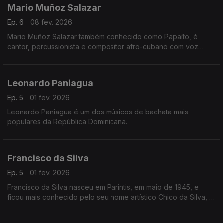
Mario Muñoz Salazar
Ep. 6
08 fev. 2026
Mario Muñoz Salazar também conhecido como Papaíto, é
cantor, percussionista e compositor afro-cubano com voz
envolvente, trabalhou com o criador do cha cha chá Enrique
Jorrín.
Leonardo Paniagua
Ep. 5
01 fev. 2026
Leonardo Paniagua é um dos músicos de bachata mais
populares da República Dominicana.
Francisco da Silva
Ep. 5
01 fev. 2026
Francisco da Silva nasceu em Parintis, em maio de 1945, e
ficou mais conhecido pelo seu nome artístico Chico da Silva, é
um cantor, compositor e poeta brasileiro.