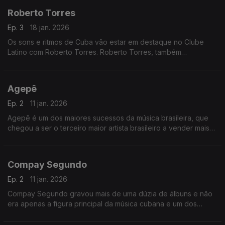
Roberto Torres
Ep. 3
18 jan. 2026
Os sons e ritmos de Cuba vão estar em destaque no Clube
Latino com Roberto Torres. Roberto Torres, também
conhecido como El Caminante, é um músico, compositor,
cantor e produtor cubano.
Agepê
Ep. 2
11 jan. 2026
Agepê é um dos maiores sucessos da música brasileira, que
chegou a ser o terceiro maior artista brasileiro a vender mais
discos no Brasil.
Compay Segundo
Ep. 2
11 jan. 2026
Compay Segundo gravou mais de uma dúzia de álbuns e não
era apenas a figura principal da música cubana e um dos
grandes músicos populares de todos os tempos.