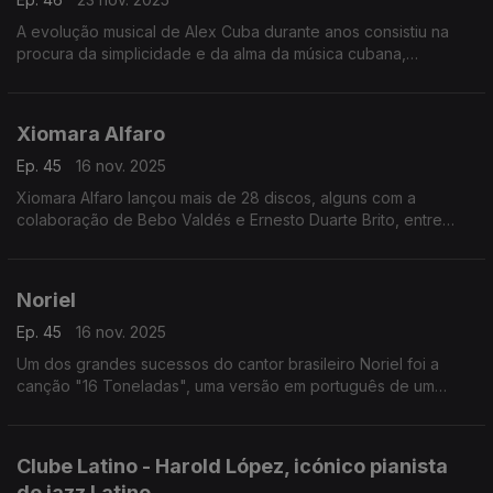
A evolução musical de Alex Cuba durante anos consistiu na
procura da simplicidade e da alma da música cubana,
desmontando os arranjos complexos, misturando-os com
influências norte-americanas,
Xiomara Alfaro
Ep. 45
16 nov. 2025
Xiomara Alfaro lançou mais de 28 discos, alguns com a
colaboração de Bebo Valdés e Ernesto Duarte Brito, entre
outros.
Noriel
Ep. 45
16 nov. 2025
Um dos grandes sucessos do cantor brasileiro Noriel foi a
canção "16 Toneladas", uma versão em português de um
clássico norte-americano do pop-country-folk dos anos 40,
"Sixties Tons".
Clube Latino - Harold López, icónico pianista
de jazz Latino