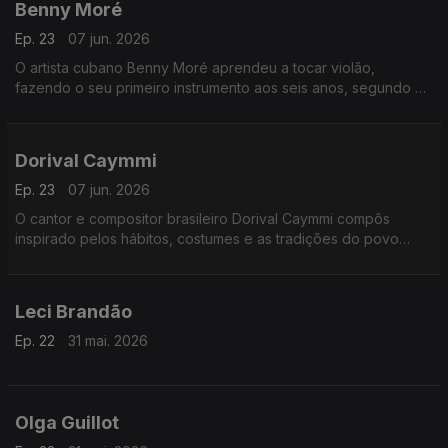
Benny Moré
Ep. 23
07 jun. 2026
O artista cubano Benny Moré aprendeu a tocar violão,
fazendo o seu primeiro instrumento aos seis anos, segundo a
sua mãe, a partir de "um pau e uma lata de sardinha que servia
de caixa de som".
Dorival Caymmi
Ep. 23
07 jun. 2026
O cantor e compositor brasileiro Dorival Caymmi compôs
inspirado pelos hábitos, costumes e as tradições do povo
baiano.
Leci Brandão
Ep. 22
31 mai. 2026
Olga Guillot