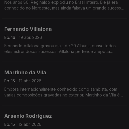
Nos anos 80, Reginaldo explodiu no Brasil inteiro. Ele já era
conhecido no Nordeste, mas ainda faltava um grande sucesso
para atingir o país todo.
Fernando Villalona
Ep. 16
19 abr. 2026
Fernando Villalona gravou mais de 20 álbuns, quase todos
eles estrondosos sucessos. Villalona pertence à época
chamada "Os anos dourados do Merengue ".
Martinho da Vila
Ep. 15
12 abr. 2026
Embora internacionalmente conhecido como sambista, com
várias composições gravadas no exterior, Martinho da Vila é
um legítimo representante da MPB e compositor eclético
Arsénio Rodríguez
Ep. 15
12 abr. 2026