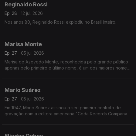
Reginaldo Rossi
Ep. 28
12 jul. 2026
Nos anos 80, Reginaldo Rossi explodiu no Brasil inteiro.
Marisa Monte
Ep. 27
05 jul. 2026
Marisa de Azevedo Monte, reconhecida pelo grande público
apenas pelo primeiro e último nome, é um dos maiores nomes
da Música Popular Brasileira e atua como intérprete,
compositora e produtora musical.
Mario Suárez
Ep. 27
05 jul. 2026
Em 1947, Mario Suárez assinou o seu primeiro contrato de
gravação com a editora americana "Coda Records Company"
com a qual gravou o seu primeiro álbum de 78 rpm, com as
canções "Pena Goajira" e "Adiós".
Eliades Ochoa