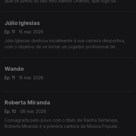
qual se juntou ao seu filho Ramón Orlando, que logo se
tornaria num dos jovens mestres da música dominicana.
Júlio Iglesias
Ep. 11
15 mar. 2026
Júlio Iglesias dedicou inicialmente à sua carreira desportiva,
com o objetivo de se tornar um jogador profissional de
futebol.
Wando
Ep. 11
15 mar. 2026
Roberta Miranda
Ep. 10
08 mar. 2026
Consagrada pelo povo com o título de Rainha Sertaneja,
Roberta Miranda é a primeira cantora da Música Popular
Brasileira a vender mais de um milhão e meio de discos no