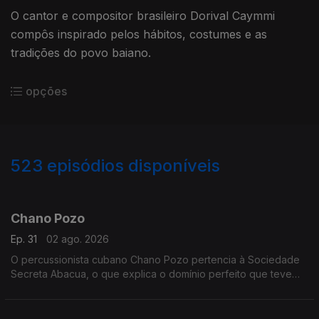
O cantor e compositor brasileiro Dorival Caymmi
compôs inspirado pelos hábitos, costumes e as
tradições do povo baiano.
opções
523
episódios disponíveis
935668
924843
915097
905929
899426
887022
878218
869302
859351
Chano Pozo
Ep. 31
02 ago. 2026
O percussionista cubano Chano Pozo pertencia à Sociedade
Secreta Abacua, o que explica o domínio perfeito que teve
dos tambores próprios do rito.