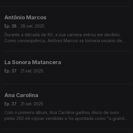
Antônio Marcos
Ep. 38
28 set. 2025
Durante a década de 80, a sua carreira entrou em declínio.
Como consequência, Antônio Marcos se tornaria usuário de
álcool e outras drogas, que o levou a ser internado em clínicas
de reabilitação.
La Sonora Matancera
Ep. 37
21 set. 2025
Ana Carolina
Ep. 37
21 set. 2025
Com o primeiro álbum, Ana Carolina ganhou disco de ouro
pelas 250 mil cópias vendidas e foi apontada como "a grande
promessa da MPB".