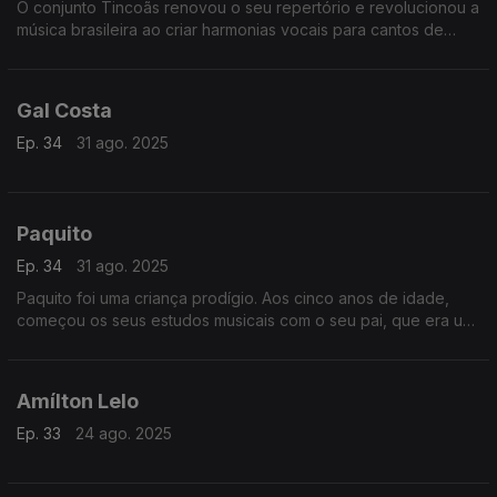
O conjunto Tincoãs renovou o seu repertório e revolucionou a
música brasileira ao criar harmonias vocais para cantos de
religiões afro e sambas de roda.
Gal Costa
Ep. 34
31 ago. 2025
Paquito
Ep. 34
31 ago. 2025
Paquito foi uma criança prodígio. Aos cinco anos de idade,
começou os seus estudos musicais com o seu pai, que era um
conhecido saxofonista e maestro em Cuba.
Amílton Lelo
Ep. 33
24 ago. 2025