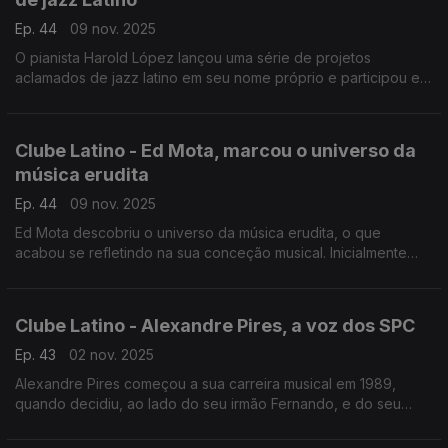
Ep. 44
09 nov. 2025
O pianista Harold López lançou uma série de projetos
aclamados de jazz latino em seu nome próprio e participou em
reuniões colaborativas de várias estrelas da América Latina.
Clube Latino - Ed Mota, marcou o universo da
música erudita
Ep. 44
09 nov. 2025
Ed Mota descobriu o universo da música erudita, o que
acabou se refletindo na sua conceção musical. Inicialmente
avesso a música brasileira, descobriu que artistas estrangeiros
haviam gravado canções brasileiras.
Clube Latino - Alexandre Pires, a voz dos SPC
Ep. 43
02 nov. 2025
Alexandre Pires começou a sua carreira musical em 1989,
quando decidiu, ao lado do seu irmão Fernando, e do seu
primo Juliano, montar o Só Pra Contrariar, nome dado em
homenagem à canção do Fundo de Quintal.