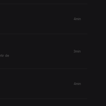
4min
3min
tir de
4min