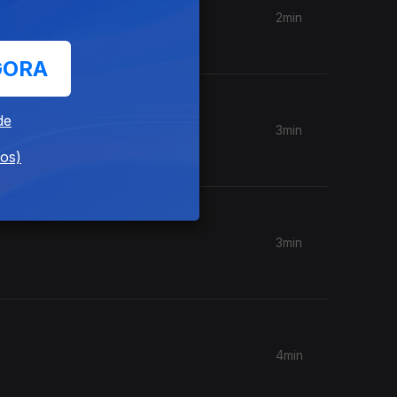
2min
GORA
de
3min
dos)
3min
4min