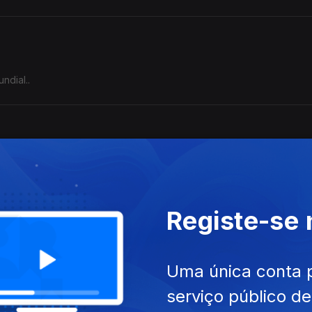
ndial..
 dos efetivos militares em países de Sahel.
Registe-se
em grande corporação governamental na RSA.
Uma única conta 
serviço público d