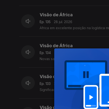
Visão de África
Ep. 135
28 jul. 2026
Africa em excelente posição na logística mu
Visão de África
Ep. 134
27 jul. 2026
Novas sanções USA atingem a RSA. Aumento
Visão de África
Ep. 133
24 jul. 2026
Significado da libertação de DSP. Crise 
Visão de África