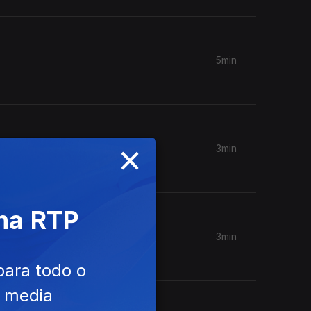
5min
×
3min
 na RTP
3min
para todo o
e media