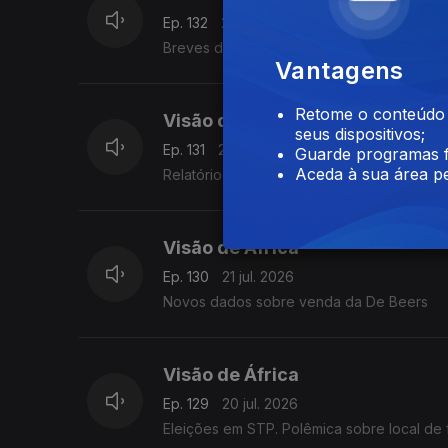
Ep. 132
23 jul. 2026
Breves da África do Sul, Djibuti e Angola. 
Vantagens
Retome o conteúdo a
Visão de África
seus dispositivos;
Ep. 131
22 jul. 2026
Guarde programas f
Aceda à sua área pe
Relatório sobre a fome. Longa ausência d
Visão de África
Ep. 130
21 jul. 2026
Novos dados sobre venda da De Beers
Visão de África
Ep. 129
20 jul. 2026
Eleições em STP. Polêmica sobre local de 