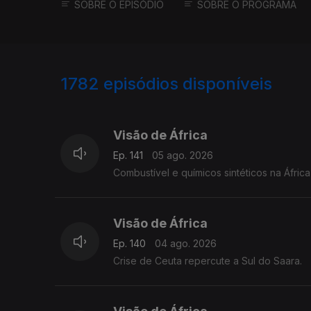
SOBRE O EPISÓDIO
SOBRE O PROGRAMA
1782
episódios disponíveis
944074
939975
Visão de África
Ep. 141
05 ago. 2026
Combustível e químicos sintéticos na África
Visão de África
Ep. 140
04 ago. 2026
Crise de Ceuta repercute a Sul do Saara.