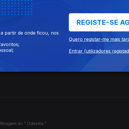
Sucesso de títulos zambianos tem efeito político.
REGISTE-SE A
 partir de onde ficou, nos
Quero registar-me mais tar
avoritos;
ssoal;
o presidente dos Camarões.
Entrar (utilizadores regista
filmagem do " Odisséia ".