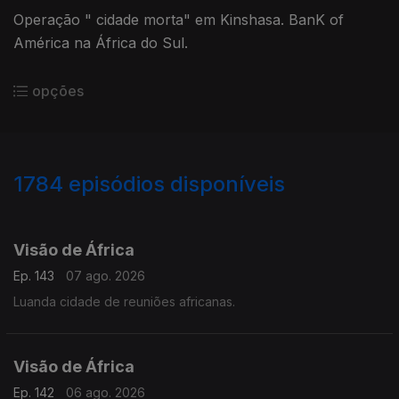
Operação " cidade morta" em Kinshasa. BanK of
América na África do Sul.
opções
1784
episódios disponíveis
944537
940512
936552
932179
927807
Visão de África
Ep. 143
07 ago. 2026
Luanda cidade de reuniões africanas.
Visão de África
Ep. 142
06 ago. 2026