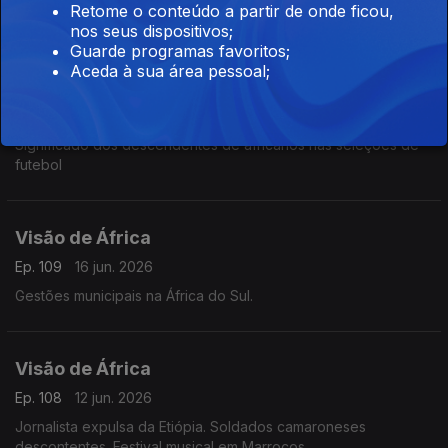
Retome o conteúdo a partir de onde ficou,
Presidente do Zimbabwe autorizado para terceiro mandato.
nos seus dispositivos;
Guarde programas favoritos;
Aceda à sua área pessoal;
Visão de África
Ep. 110
18 jun. 2026
Significado dos descendentes de africanos nas seleções de
futebol
Visão de África
Ep. 109
16 jun. 2026
Gestões municipais na África do Sul.
Visão de África
Ep. 108
12 jun. 2026
Jornalista expulsa da Etiópia. Soldados camaroneses
descontentes. Festival musical em Marrocos.