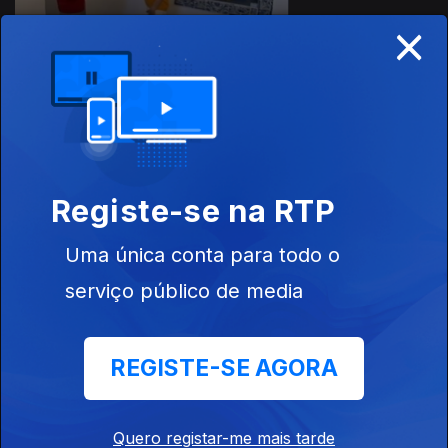
×
Ep. 18
04 jul. 2016
Museu do
Dinheiro
Registe-se na RTP
Uma única conta para todo o
Ep. 19
11 jul. 2016
serviço público de media
Ponte 25 de
abril
REGISTE-SE AGORA
Quero registar-me mais tarde