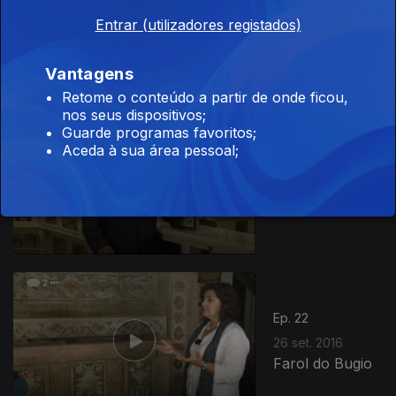
Ep. 20
12 set. 2016
Entrar (utilizadores registados)
Ilha do Pico
Vantagens
Retome o conteúdo a partir de onde ficou,
nos seus dispositivos;
Guarde programas favoritos;
Aceda à sua área pessoal;
Ep. 21
19 set. 2016
Museu da
Farmácia
Ep. 22
26 set. 2016
Farol do Bugio