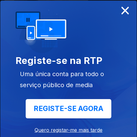
×
Ep. 18
04 jul. 2016
Museu do
Dinheiro
Registe-se na RTP
Uma única conta para todo o
Ep. 19
11 jul. 2016
serviço público de media
Ponte 25 de
abril
REGISTE-SE AGORA
Quero registar-me mais tarde
Ep. 20
12 set. 2016