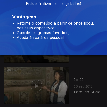
Entrar (utilizadores registados)
Ilha do Pico
Vantagens
Retome o conteúdo a partir de onde ficou,
nos seus dispositivos;
Guarde programas favoritos;
Aceda à sua área pessoal;
Ep. 21
19 set. 2016
Museu da
Farmácia
Ep. 22
26 set. 2016
Farol do Bugio