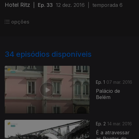
Hotel Ritz
|
Ep. 33
12 dez. 2016
|
temporada 6
opções
34
episódios disponíveis
Ep. 1
07 mar. 2016
Palácio de
Belém
Ep. 2
14 mar. 2016
É a atravessar
as Pontes do