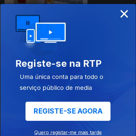
×
Ep. 18
04 jul. 2016
Museu do
Dinheiro
Registe-se na RTP
Uma única conta para todo o
Ep. 19
11 jul. 2016
serviço público de media
Ponte 25 de
abril
REGISTE-SE AGORA
Quero registar-me mais tarde