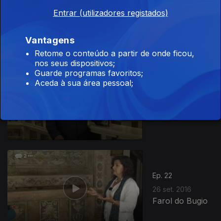
Ep. 20
12 set. 2016
Entrar (utilizadores registados)
Ilha do Pico
Vantagens
Retome o conteúdo a partir de onde ficou,
nos seus dispositivos;
Guarde programas favoritos;
Aceda à sua área pessoal;
Ep. 21
19 set. 2016
Museu da
Farmácia
Ep. 22
26 set. 2016
Farol do Bugio