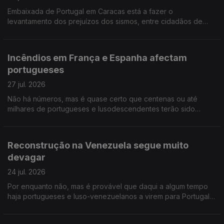
Embaixada de Portugal em Caracas está a fazer o
levantamento dos prejuízos dos sismos, entre cidadãos de
origem portuguesa na Venezuela. Ensino de Português no
Estrangeiro: falta negociar tabelas salariais e subsídios.
Incêndios em França e Espanha afectam
portugueses
27 jul. 2026
Não há números, mas é quase certo que centenas ou até
milhares de portugueses e lusodescendentes terão sido
deslocados por causa dos incêndios em França e Espanha.
Diáspora madeirense quer circulo eleitoral próprio.
Reconstrução na Venezuela segue muito
devagar
24 jul. 2026
Por enquanto não, mas é provável que daqui a algum tempo
haja portugueses e luso-venezuelanos a virem para Portugal,
na sequência dos sismos. Opinião de um conselheiro das
comunidades. Músico português nos Proms da BBC.