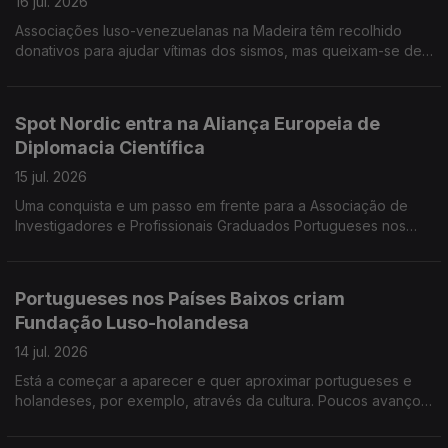
16 jul. 2026
Associações luso-venezuelanas na Madeira têm recolhido
donativos para ajudar vítimas dos sismos, mas queixam-se de
obstáculos levantados pelas autoridades venezuelanas. Há
perto de 600 mil portugueses no Reino Unido.
Spot Nordic entra na Aliança Europeia de
Diplomacia Científica
15 jul. 2026
Uma conquista e um passo em frente para a Associação de
Investigadores e Profissionais Graduados Portugueses nos
Países Nórdicos. Investigadora lusodescendente lança livro
«Venezuela, um país em suspenso».
Portugueses nos Países Baixos criam
Fundação Luso-holandesa
14 jul. 2026
Está a começar a aparecer e quer aproximar portugueses e
holandeses, por exemplo, através da cultura. Poucos avanços
no diálogo entre governo e sindicatos sobre Ensino de
Português no Estrangeiro.