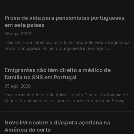
esclarecimento e debate. É em França e na Suíça que há mais
emigrantes de Fafe.
Prova de vida para pensionistas portugueses
em sete países
06 ago. 2026
Têm até 15 de setembro para fazer prova de vida à Segurança
Social portuguesa. Primeiro burgomestre de origem
portuguesa no Luxemburgo está a gostar e diz que quer
continuar, para além de 2029.
Emigrantes não têm direito a médico de
família no SNS em Portugal
05 ago. 2026
Esclarecimento feito pela Administração Central do Sistema de
Saúde. No entanto, os emigrantes podem recorrer ao Serviço
Nacional de Saúde, sem qualquer encargo.
Novo livro sobre a diáspora açoriana na
América do norte