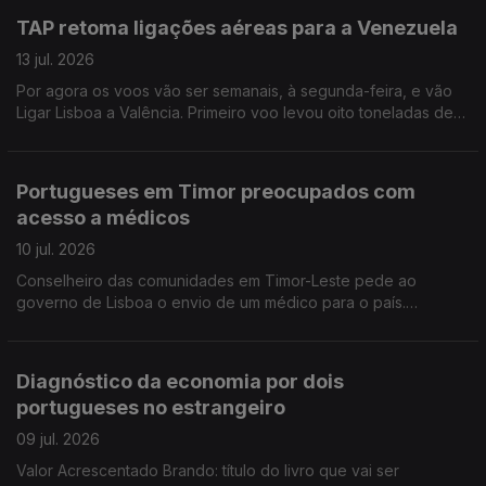
TAP retoma ligações aéreas para a Venezuela
13 jul. 2026
Por agora os voos vão ser semanais, à segunda-feira, e vão
Ligar Lisboa a Valência. Primeiro voo levou oito toneladas de
medicamentos. Faltam operários da construção civil no
Canadá.
Portugueses em Timor preocupados com
acesso a médicos
10 jul. 2026
Conselheiro das comunidades em Timor-Leste pede ao
governo de Lisboa o envio de um médico para o país.
Organizações em Portugal continuam a enviar bens e
donativos para a Venezuela. Edição Isabel Gaspar Dias
Diagnóstico da economia por dois
portugueses no estrangeiro
09 jul. 2026
Valor Acrescentado Brando: título do livro que vai ser