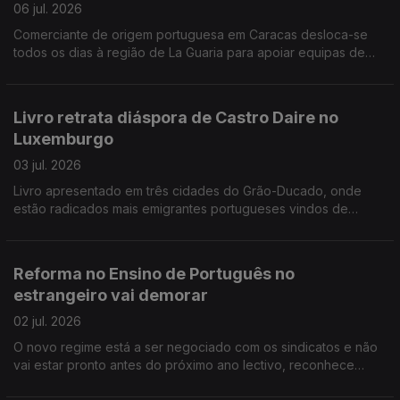
06 jul. 2026
Comerciante de origem portuguesa em Caracas desloca-se
todos os dias à região de La Guaria para apoiar equipas de
socorro. Portugueses juntam-se em Madrid no apoio à seleção
nacional de futebol.
Livro retrata diáspora de Castro Daire no
Luxemburgo
03 jul. 2026
Livro apresentado em três cidades do Grão-Ducado, onde
estão radicados mais emigrantes portugueses vindos de
Castro Daire. Curso de verão nos Açores para jovens dos EUA
descendentes de açorianos.
Reforma no Ensino de Português no
estrangeiro vai demorar
02 jul. 2026
O novo regime está a ser negociado com os sindicatos e não
vai estar pronto antes do próximo ano lectivo, reconhece
governo. Adeptos portugueses e luso-canadianos vão encher