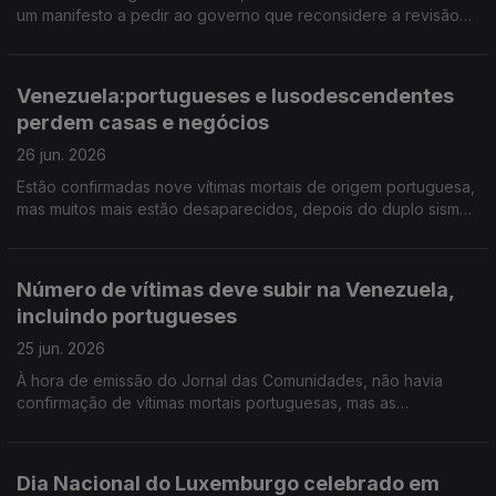
um manifesto a pedir ao governo que reconsidere a revisão
que propõe fazer nos estatutos do EPE. 17 portugueses vão
ser repatriados da Venezuela.
Venezuela:portugueses e lusodescendentes
perdem casas e negócios
26 jun. 2026
Estão confirmadas nove vítimas mortais de origem portuguesa,
mas muitos mais estão desaparecidos, depois do duplo sismo.
Amanhã e depois há festa portuguesa em Peterborough,
Inglaterra.
Número de vítimas deve subir na Venezuela,
incluindo portugueses
25 jun. 2026
À hora de emissão do Jornal das Comunidades, não havia
confirmação de vítimas mortais portuguesas, mas as
autoridades estimam que venham a verificar-se. Ouvimos
testemunhos "traumatizados" do grande duplo sismo no país.
Dia Nacional do Luxemburgo celebrado em