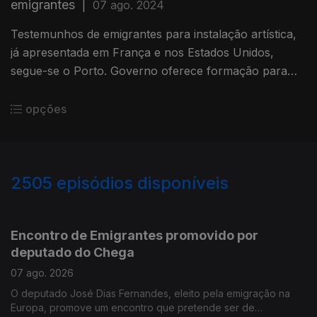
emigrantes
|
07 ago. 2024
Testemunhos de emigrantes para instalação artística,
já apresentada em França e nos Estados Unidos,
segue-se o Porto. Governo oferece formação para
dirigentes associativos na diáspora. Edição Isabel
Gaspar Dias
opções
2505
episódios disponíveis
944539
941146
937333
Encontro de Emigrantes promovido por
deputado do Chega
07 ago. 2026
O deputado José Dias Fernandes, eleito pela emigração na
Europa, promove um encontro que pretende ser de