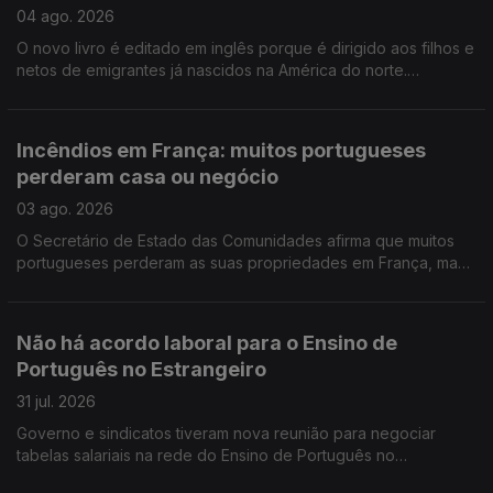
04 ago. 2026
O novo livro é editado em inglês porque é dirigido aos filhos e
netos de emigrantes já nascidos na América do norte.
Portuguesa na região de Bordéus teve de deixar a sua casa
durante uma semana, por causa dos incêndios.
Incêndios em França: muitos portugueses
perderam casa ou negócio
03 ago. 2026
O Secretário de Estado das Comunidades afirma que muitos
portugueses perderam as suas propriedades em França, mas
acredita que os seguros vão cobrir os prejuizos.
Não há acordo laboral para o Ensino de
Português no Estrangeiro
31 jul. 2026
Governo e sindicatos tiveram nova reunião para negociar
tabelas salariais na rede do Ensino de Português no
Estrangeiro, mas ainda não houve acordo. Encontro Europeu