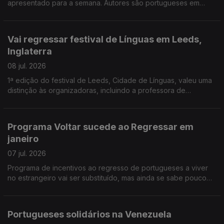
apresentado para a semana. Autores são portugueses em
Espanha e na Dinamarca, um gestor, outro investigador. Banco
Alimentar na Venezuela apoia vítimas dos sismos.
Vai regressar festival de Línguas em Leeds,
Inglaterra
08 jul. 2026
1ª edição do festival de Leeds, Cidade de Línguas, valeu uma
distinção às organizadoras, incluindo a professora de
português Sofia Martinho. Federação do PS na Europa vai
começar a ouvir comunidades, a partir de setembro
Programa Voltar sucede ao Regressar em
janeiro
07 jul. 2026
Programa de incentivos ao regresso de portugueses a viver
no estrangeiro vai ser substituído, mas ainda se sabe pouco
das novas medidas. Antigo conselheiro das comunidades na
Suíça critica actual Conselho das Comunidades.
Portugueses solidários na Venezuela