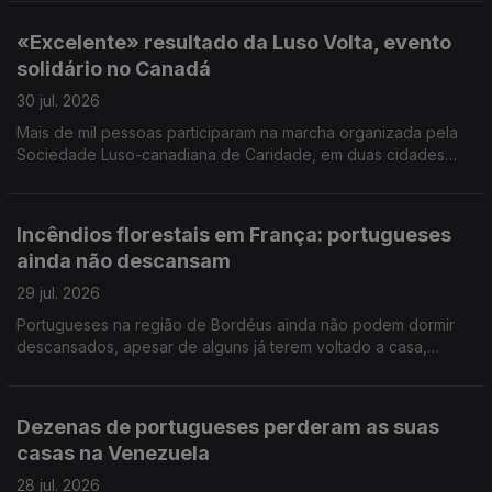
de Jovens Lusos e Lusófonos na Covilhã.
«Excelente» resultado da Luso Volta, evento
solidário no Canadá
30 jul. 2026
Mais de mil pessoas participaram na marcha organizada pela
Sociedade Luso-canadiana de Caridade, em duas cidades
próximas de Toronto. Foram angariados mais de 300 mil
dólares canadianos (pouco mais de 200 mil euros).
Incêndios florestais em França: portugueses
ainda não descansam
29 jul. 2026
Portugueses na região de Bordéus ainda não podem dormir
descansados, apesar de alguns já terem voltado a casa,
depois de terem deixado tudo para trás. Português foi a língua
mais procurada nos exames NEWL nos EUA.
Dezenas de portugueses perderam as suas
casas na Venezuela
28 jul. 2026