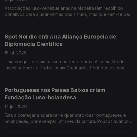
Associações luso-venezuelanas na Madeira têm recolhido
donativos para ajudar vítimas dos sismos, mas queixam-se de
obstáculos levantados pelas autoridades venezuelanas. Há
perto de 600 mil portugueses no Reino Unido.
Spot Nordic entra na Aliança Europeia de
Diplomacia Científica
15 jul. 2026
Uma conquista e um passo em frente para a Associação de
Investigadores e Profissionais Graduados Portugueses nos
Países Nórdicos. Investigadora lusodescendente lança livro
«Venezuela, um país em suspenso».
Portugueses nos Países Baixos criam
Fundação Luso-holandesa
14 jul. 2026
Está a começar a aparecer e quer aproximar portugueses e
holandeses, por exemplo, através da cultura. Poucos avanços
no diálogo entre governo e sindicatos sobre Ensino de
Português no Estrangeiro.