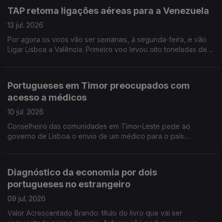
TAP retoma ligações aéreas para a Venezuela
13 jul. 2026
Por agora os voos vão ser semanais, à segunda-feira, e vão
Ligar Lisboa a Valência. Primeiro voo levou oito toneladas de
medicamentos. Faltam operários da construção civil no
Canadá.
Portugueses em Timor preocupados com
acesso a médicos
10 jul. 2026
Conselheiro das comunidades em Timor-Leste pede ao
governo de Lisboa o envio de um médico para o país.
Organizações em Portugal continuam a enviar bens e
donativos para a Venezuela. Edição Isabel Gaspar Dias
Diagnóstico da economia por dois
portugueses no estrangeiro
09 jul. 2026
Valor Acrescentado Brando: título do livro que vai ser