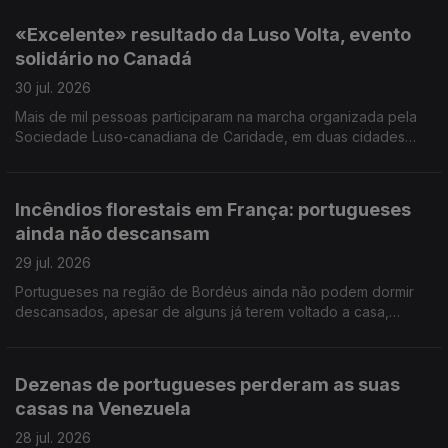
de Jovens Lusos e Lusófonos na Covilhã.
«Excelente» resultado da Luso Volta, evento
solidário no Canadá
30 jul. 2026
Mais de mil pessoas participaram na marcha organizada pela
Sociedade Luso-canadiana de Caridade, em duas cidades
próximas de Toronto. Foram angariados mais de 300 mil
dólares canadianos (pouco mais de 200 mil euros).
Incêndios florestais em França: portugueses
ainda não descansam
29 jul. 2026
Portugueses na região de Bordéus ainda não podem dormir
descansados, apesar de alguns já terem voltado a casa,
depois de terem deixado tudo para trás. Português foi a língua
mais procurada nos exames NEWL nos EUA.
Dezenas de portugueses perderam as suas
casas na Venezuela
28 jul. 2026