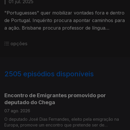
|
01 jul. 2025
"Portuguesses" quer mobilizar vontades fora e dentro
de Portugal. Inquérito procura apontar caminhos para
a ação. Brisbane procura professor de língua
portuguesa. Edição Susana Barros
opções
2505
episódios disponíveis
944539
941146
937333
Encontro de Emigrantes promovido por
deputado do Chega
07 ago. 2026
O deputado José Dias Fernandes, eleito pela emigração na
Europa, promove um encontro que pretende ser de