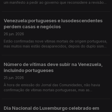
um manifesto a pedir ao governo que reconsidere a revisão
que propõe fazer nos estatutos do EPE. 17 portugueses vão
ser repatriados da Venezuela.
Venezuela:portugueses e lusodescendentes
perdem casas e negócios
26 jun. 2026
Estão confirmadas nove vítimas mortais de origem portuguesa,
mas muitos mais estão desaparecidos, depois do duplo sismo.
Amanhã e depois há festa portuguesa em Peterborough,
Inglaterra.
Número de vítimas deve subir na Venezuela,
incluindo portugueses
25 jun. 2026
À hora de emissão do Jornal das Comunidades, não havia
confirmação de vítimas mortais portuguesas, mas as
autoridades estimam que venham a verificar-se. Ouvimos
testemunhos "traumatizados" do grande duplo sismo no país.
Dia Nacional do Luxemburgo celebrado em