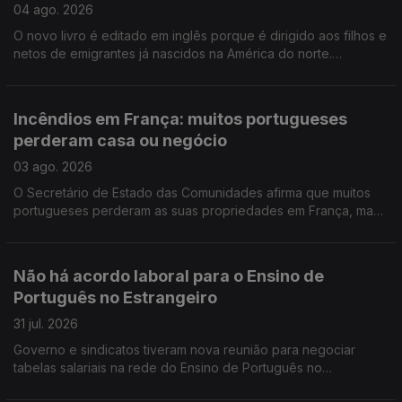
04 ago. 2026
O novo livro é editado em inglês porque é dirigido aos filhos e
netos de emigrantes já nascidos na América do norte.
Portuguesa na região de Bordéus teve de deixar a sua casa
durante uma semana, por causa dos incêndios.
Incêndios em França: muitos portugueses
perderam casa ou negócio
03 ago. 2026
O Secretário de Estado das Comunidades afirma que muitos
portugueses perderam as suas propriedades em França, mas
acredita que os seguros vão cobrir os prejuizos.
Não há acordo laboral para o Ensino de
Português no Estrangeiro
31 jul. 2026
Governo e sindicatos tiveram nova reunião para negociar
tabelas salariais na rede do Ensino de Português no
Estrangeiro, mas ainda não houve acordo. Encontro Europeu