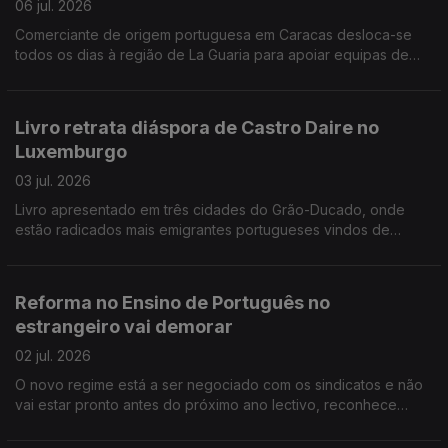
06 jul. 2026
Comerciante de origem portuguesa em Caracas desloca-se
todos os dias à região de La Guaria para apoiar equipas de
socorro. Portugueses juntam-se em Madrid no apoio à seleção
nacional de futebol.
Livro retrata diáspora de Castro Daire no
Luxemburgo
03 jul. 2026
Livro apresentado em três cidades do Grão-Ducado, onde
estão radicados mais emigrantes portugueses vindos de
Castro Daire. Curso de verão nos Açores para jovens dos EUA
descendentes de açorianos.
Reforma no Ensino de Português no
estrangeiro vai demorar
02 jul. 2026
O novo regime está a ser negociado com os sindicatos e não
vai estar pronto antes do próximo ano lectivo, reconhece
governo. Adeptos portugueses e luso-canadianos vão encher
ruas de Toronto de verde e vermelho.