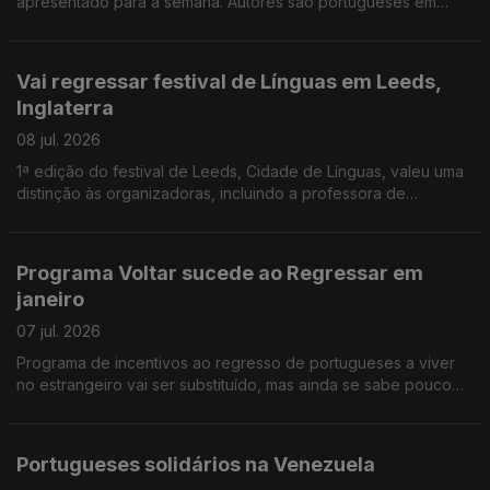
apresentado para a semana. Autores são portugueses em
Espanha e na Dinamarca, um gestor, outro investigador. Banco
Alimentar na Venezuela apoia vítimas dos sismos.
Vai regressar festival de Línguas em Leeds,
Inglaterra
08 jul. 2026
1ª edição do festival de Leeds, Cidade de Línguas, valeu uma
distinção às organizadoras, incluindo a professora de
português Sofia Martinho. Federação do PS na Europa vai
começar a ouvir comunidades, a partir de setembro
Programa Voltar sucede ao Regressar em
janeiro
07 jul. 2026
Programa de incentivos ao regresso de portugueses a viver
no estrangeiro vai ser substituído, mas ainda se sabe pouco
das novas medidas. Antigo conselheiro das comunidades na
Suíça critica actual Conselho das Comunidades.
Portugueses solidários na Venezuela