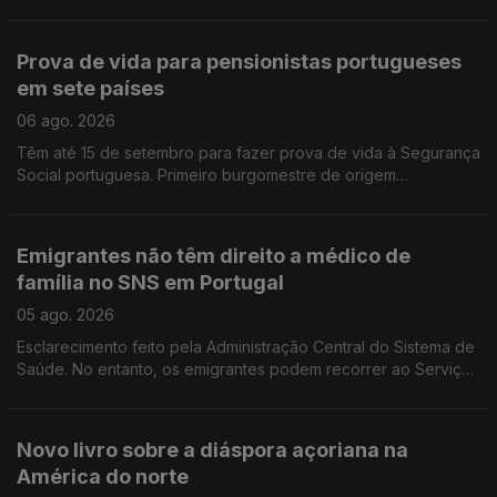
esclarecimento e debate. É em França e na Suíça que há mais
emigrantes de Fafe.
Prova de vida para pensionistas portugueses
em sete países
06 ago. 2026
Têm até 15 de setembro para fazer prova de vida à Segurança
Social portuguesa. Primeiro burgomestre de origem
portuguesa no Luxemburgo está a gostar e diz que quer
continuar, para além de 2029.
Emigrantes não têm direito a médico de
família no SNS em Portugal
05 ago. 2026
Esclarecimento feito pela Administração Central do Sistema de
Saúde. No entanto, os emigrantes podem recorrer ao Serviço
Nacional de Saúde, sem qualquer encargo.
Novo livro sobre a diáspora açoriana na
América do norte