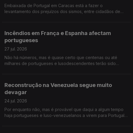
Embaixada de Portugal em Caracas está a fazer o
levantamento dos prejuízos dos sismos, entre cidadãos de
origem portuguesa na Venezuela. Ensino de Português no
Estrangeiro: falta negociar tabelas salariais e subsídios.
Incêndios em França e Espanha afectam
portugueses
27 jul. 2026
Não há números, mas é quase certo que centenas ou até
milhares de portugueses e lusodescendentes terão sido
deslocados por causa dos incêndios em França e Espanha.
Diáspora madeirense quer circulo eleitoral próprio.
Reconstrução na Venezuela segue muito
devagar
24 jul. 2026
Por enquanto não, mas é provável que daqui a algum tempo
haja portugueses e luso-venezuelanos a virem para Portugal,
na sequência dos sismos. Opinião de um conselheiro das
comunidades. Músico português nos Proms da BBC.