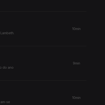
10min
e Lambeth.
9min
io do ano
10min
ixam-se