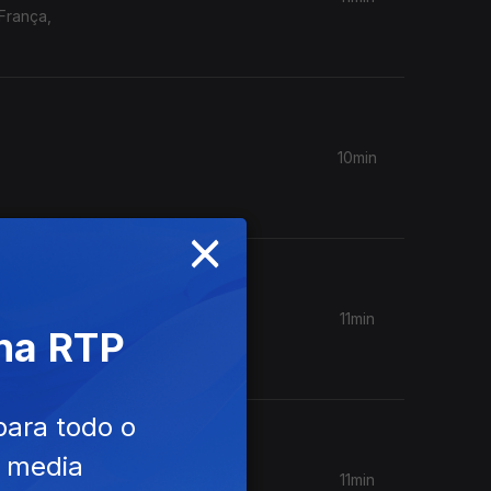
França,
10min
×
11min
 na RTP
s
uros).
para todo o
e media
11min