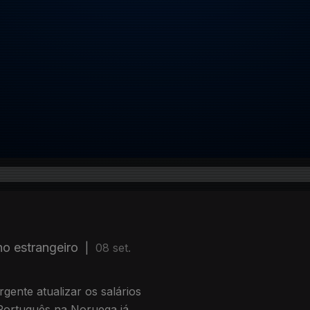
o estrangeiro
|
08 set.
ente atualizar os salários
 Português na Noruega já