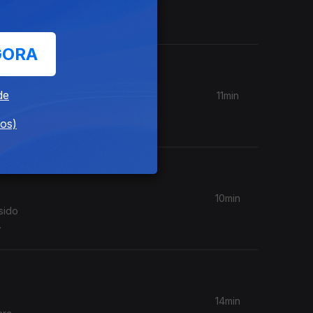
a casa,
GORA
de
11min
 origem
dos)
10min
sido
.
14min