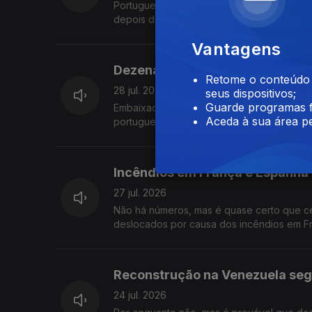
Portugueses na região de Bordéus ainda n
depois de terem deixado tudo para trás. 
Vantagens
Dezenas de portugueses perder
Retome o conteúdo a
28 jul. 2026
seus dispositivos;
Guarde programas f
Embaixada de Portugal em Caracas está a 
Aceda à sua área pe
portuguesa na Venezuela. Ensino de Portugu
Incêndios em França e Espanha
27 jul. 2026
Não há números, mas é quase certo que ce
deslocados por causa dos incêndios em Fra
Reconstrução na Venezuela seg
24 jul. 2026