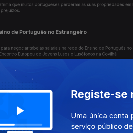
afirma que muitos portugueses perderam as suas propriedades em 
prejuizos.
sino de Português no Estrangeiro
 para negociar tabelas salariais na rede do Ensino de Português no
 Encontro Europeu de Jovens Lusos e Lusófonos na Covilhã.
olta, evento solidário no Canadá
Registe-se
ha organizada pela Sociedade Luso-canadiana de Caridade, em dua
ados mais de 300 mil dólares canadianos (pouco mais de 200 mil e
Uma única conta 
: portugueses ainda não descansam
serviço público d