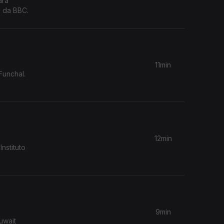
ara
s da BBC.
11min
Funchal.
12min
9min
uwait