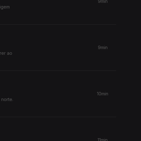
9min
rigem
9min
rer ao
10min
 norte.
11min