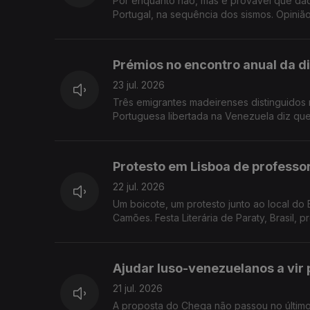
Por enquanto não, mas é provável que daq
Portugal, na sequência dos sismos. Opini
Prémios no encontro anual da 
23 jul. 2026
Três emigrantes madeirenses distinguidos 
Portuguesa libertada na Venezuela diz que 
Protesto em Lisboa de professo
22 jul. 2026
Um boicote, um protesto junto ao local do Encontro Anual da Rede do Ensino de Português no Estrangeiro, do Instituto
Camões. Festa Literária de Paraty, Brasil, p
Ajudar luso-venezuelanos a vir
21 jul. 2026
A proposta do Chega não passou no último