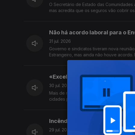
O Secretário de Estado das Comunidades 
mas acredita que os seguros vão cobrir os 
Não há acordo laboral para o En
31 jul. 2026
Governo e sindicatos tiveram nova reunião
Estrangeiro, mas ainda não houve acordo.
«Excelente» resultado da Luso V
30 jul. 2026
Mais de mil pessoas participaram na marc
cidades próximas de Toronto. Foram angari
Incêndios florestais em França
29 jul. 2026