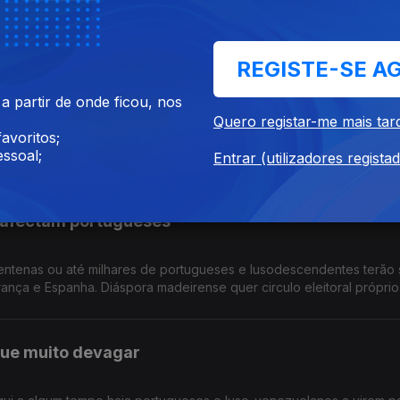
ão podem dormir descansados, apesar de alguns já terem voltado 
Português foi a língua mais procurada nos exames NEWL nos EUA.
REGISTE-SE A
am as suas casas na Venezuela
 partir de onde ficou, nos
Quero registar-me mais tar
avoritos;
fazer o levantamento dos prejuízos dos sismos, entre cidadãos de
ssoal;
ês no Estrangeiro: falta negociar tabelas salariais e subsídios.
Entrar (utilizadores regista
 afectam portugueses
ntenas ou até milhares de portugueses e lusodescendentes terão 
nça e Espanha. Diáspora madeirense quer circulo eleitoral próprio
ue muito devagar