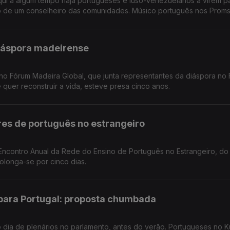
ui a algum tempo haja portugueses e luso-venezuelanos a virem p
ão de um conselheiro das comunidades. Músico português nos Prom
diáspora madeirense
no Fórum Madeira Global, que junta representantes da diáspora no 
quer reconstruir a vida, esteve presa cinco anos.
res de português no estrangeiro
rolonga-se por cinco dias.
 para Portugal: proposta chumbada
 dia de plenários no parlamento, antes do verão. Portugueses no K