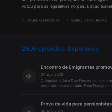
votou para as legislativas no país. Edição Isabe
SOBRE O EPISÓDIO
SOBRE O PROGRAMA
2505
episódios disponíveis
944539
941146
Encontro de Emigrantes promov
07 ago. 2026
O deputado José Dias Fernandes, eleito 
esclarecimento e debate. É em França e na
Prova de vida para pensionista
06 ago. 2026