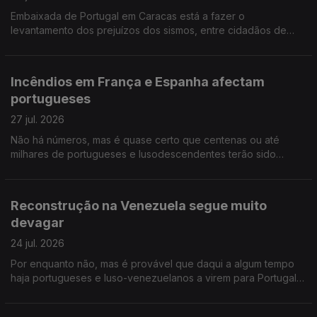
Embaixada de Portugal em Caracas está a fazer o
levantamento dos prejuízos dos sismos, entre cidadãos de
origem portuguesa na Venezuela. Ensino de Português no
Estrangeiro: falta negociar tabelas salariais e subsídios.
Incêndios em França e Espanha afectam
portugueses
27 jul. 2026
Não há números, mas é quase certo que centenas ou até
milhares de portugueses e lusodescendentes terão sido
deslocados por causa dos incêndios em França e Espanha.
Diáspora madeirense quer circulo eleitoral próprio.
Reconstrução na Venezuela segue muito
devagar
24 jul. 2026
Por enquanto não, mas é provável que daqui a algum tempo
haja portugueses e luso-venezuelanos a virem para Portugal,
na sequência dos sismos. Opinião de um conselheiro das
comunidades. Músico português nos Proms da BBC.