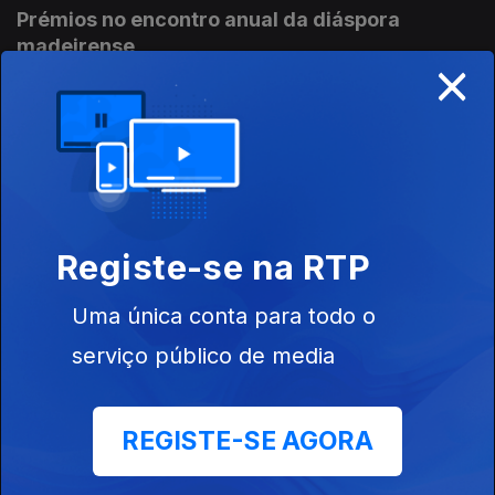
Prémios no encontro anual da diáspora
madeirense
×
23 jul. 2026
Três emigrantes madeirenses distinguidos no Fórum Madeira
Global, que junta representantes da diáspora no Funchal.
Portuguesa libertada na Venezuela diz que quer reconstruir a
vida, esteve presa cinco anos.
Protesto em Lisboa de professores de
português no estrangeiro
Registe-se na RTP
22 jul. 2026
Um boicote, um protesto junto ao local do Encontro Anual da
Uma única conta para todo o
Rede do Ensino de Português no Estrangeiro, do Instituto
Camões. Festa Literária de Paraty, Brasil, prolonga-se por
serviço público de media
cinco dias.
Ajudar luso-venezuelanos a vir para Portugal:
proposta chumbada
REGISTE-SE AGORA
21 jul. 2026