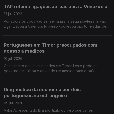
TAP retoma ligações aéreas para a Venezuela
13 jul. 2026
Por agora os voos vão ser semanais, à segunda-feira, e vão
Ligar Lisboa a Valência. Primeiro voo levou oito toneladas de
medicamentos. Faltam operários da construção civil no
Canadá.
Portugueses em Timor preocupados com
acesso a médicos
10 jul. 2026
Conselheiro das comunidades em Timor-Leste pede ao
governo de Lisboa o envio de um médico para o país.
Organizações em Portugal continuam a enviar bens e
donativos para a Venezuela. Edição Isabel Gaspar Dias
Diagnóstico da economia por dois
portugueses no estrangeiro
09 jul. 2026
Valor Acrescentado Brando: título do livro que vai ser