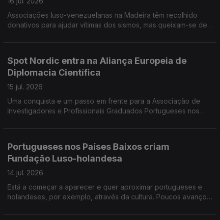
16 jul. 2026
Associações luso-venezuelanas na Madeira têm recolhido
donativos para ajudar vítimas dos sismos, mas queixam-se de
obstáculos levantados pelas autoridades venezuelanas. Há
perto de 600 mil portugueses no Reino Unido.
Spot Nordic entra na Aliança Europeia de
Diplomacia Científica
15 jul. 2026
Uma conquista e um passo em frente para a Associação de
Investigadores e Profissionais Graduados Portugueses nos
Países Nórdicos. Investigadora lusodescendente lança livro
«Venezuela, um país em suspenso».
Portugueses nos Países Baixos criam
Fundação Luso-holandesa
14 jul. 2026
Está a começar a aparecer e quer aproximar portugueses e
holandeses, por exemplo, através da cultura. Poucos avanços
no diálogo entre governo e sindicatos sobre Ensino de
Português no Estrangeiro.