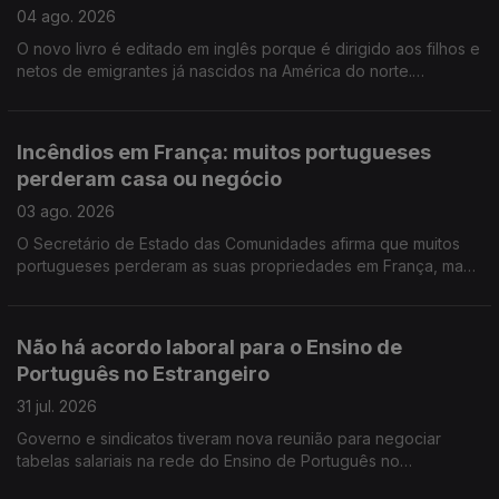
04 ago. 2026
O novo livro é editado em inglês porque é dirigido aos filhos e
netos de emigrantes já nascidos na América do norte.
Portuguesa na região de Bordéus teve de deixar a sua casa
durante uma semana, por causa dos incêndios.
Incêndios em França: muitos portugueses
perderam casa ou negócio
03 ago. 2026
O Secretário de Estado das Comunidades afirma que muitos
portugueses perderam as suas propriedades em França, mas
acredita que os seguros vão cobrir os prejuizos.
Não há acordo laboral para o Ensino de
Português no Estrangeiro
31 jul. 2026
Governo e sindicatos tiveram nova reunião para negociar
tabelas salariais na rede do Ensino de Português no
Estrangeiro, mas ainda não houve acordo. Encontro Europeu