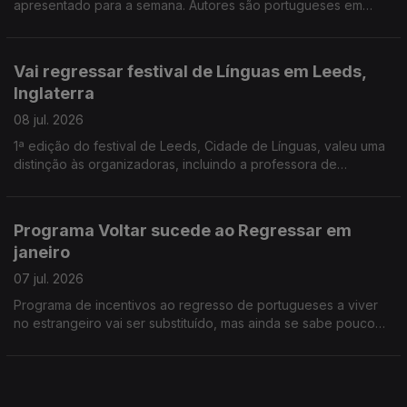
apresentado para a semana. Autores são portugueses em
Espanha e na Dinamarca, um gestor, outro investigador. Banco
Alimentar na Venezuela apoia vítimas dos sismos.
Vai regressar festival de Línguas em Leeds,
Inglaterra
08 jul. 2026
1ª edição do festival de Leeds, Cidade de Línguas, valeu uma
distinção às organizadoras, incluindo a professora de
português Sofia Martinho. Federação do PS na Europa vai
começar a ouvir comunidades, a partir de setembro
Programa Voltar sucede ao Regressar em
janeiro
07 jul. 2026
Programa de incentivos ao regresso de portugueses a viver
no estrangeiro vai ser substituído, mas ainda se sabe pouco
das novas medidas. Antigo conselheiro das comunidades na
Suíça critica actual Conselho das Comunidades.