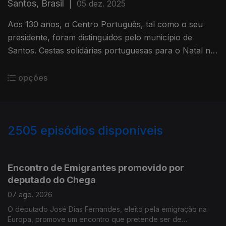
Santos, Brasil
|
05 dez. 2025
Aos 130 anos, o Centro Português, tal como o seu
presidente, foram distinguidos pelo município de
Santos. Cestas solidárias portuguesas para o Natal na
Bélgica. Edição Isabel Gaspar Dias
opções
2505
episódios disponíveis
944539
941146
Encontro de Emigrantes promovido por
deputado do Chega
07 ago. 2026
O deputado José Dias Fernandes, eleito pela emigração na
Europa, promove um encontro que pretende ser de