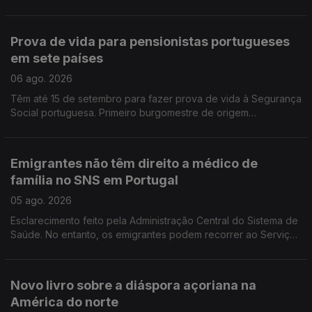
esclarecimento e debate. É em França e na Suíça que há mais
emigrantes de Fafe.
Prova de vida para pensionistas portugueses
em sete países
06 ago. 2026
Têm até 15 de setembro para fazer prova de vida à Segurança
Social portuguesa. Primeiro burgomestre de origem
portuguesa no Luxemburgo está a gostar e diz que quer
continuar, para além de 2029.
Emigrantes não têm direito a médico de
família no SNS em Portugal
05 ago. 2026
Esclarecimento feito pela Administração Central do Sistema de
Saúde. No entanto, os emigrantes podem recorrer ao Serviço
Nacional de Saúde, sem qualquer encargo.
Novo livro sobre a diáspora açoriana na
América do norte