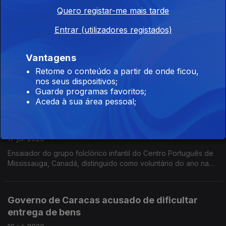
A proposta do Chega não passou no último dia de plenários
Quero registar-me mais tarde
no parlamento, antes do verão. Portugueses no Kuwait
oferecem duas obras ao Museu de Arte Moderna do país.
Entrar (utilizadores registados)
Restaurante português em Londres em risco
Vantagens
20 jul. 2026
Retome o conteúdo a partir de onde ficou,
O restaurante Lusitânia será afetado se avançar um projeto
nos seus dispositivos;
urbanístico, que está em avaliação na autarquia de Lambeth.
Guarde programas favoritos;
PS recomenda ao governo Programa Especial de Apoio à
Aceda à sua área pessoal;
comunidade de origem portuguesa na Venezuela.
Prémio para lusodescendente em Mississauga
17 jul. 2026
Ensaiador do grupo folclórico infantil do Centro Português de
Mississauga, Canadá, distinguido como voluntário do ano na
cidade. Festa do Emigrante durante quatro dias nas Lages das
Flores.
Governo de Caracas acusado de dificultar
entrega de bens