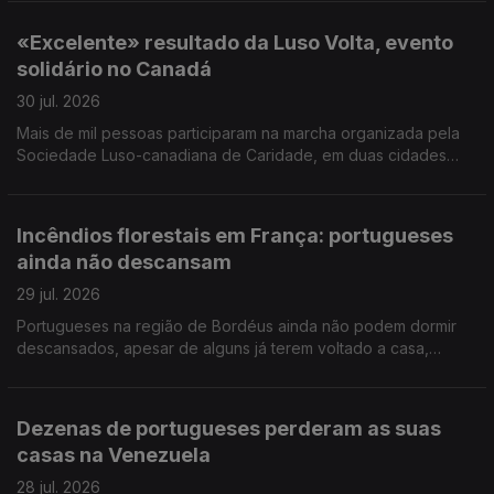
de Jovens Lusos e Lusófonos na Covilhã.
«Excelente» resultado da Luso Volta, evento
solidário no Canadá
30 jul. 2026
Mais de mil pessoas participaram na marcha organizada pela
Sociedade Luso-canadiana de Caridade, em duas cidades
próximas de Toronto. Foram angariados mais de 300 mil
dólares canadianos (pouco mais de 200 mil euros).
Incêndios florestais em França: portugueses
ainda não descansam
29 jul. 2026
Portugueses na região de Bordéus ainda não podem dormir
descansados, apesar de alguns já terem voltado a casa,
depois de terem deixado tudo para trás. Português foi a língua
mais procurada nos exames NEWL nos EUA.
Dezenas de portugueses perderam as suas
casas na Venezuela
28 jul. 2026