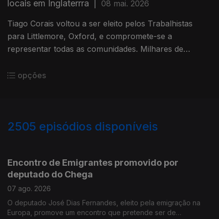
locais em Inglaterrra
|
08 mai. 2026
Tiago Corais voltou a ser eleito pelos Trabalhistas
para Littlemore, Oxford, e compromete-se a
representar todas as comunidades. Milhares de
pessoas juntam-se em Ponta Delgada para as festas
do Sr Sto Cristo dos Milagres
opções
2505
episódios disponíveis
944539
941146
937333
Encontro de Emigrantes promovido por
deputado do Chega
07 ago. 2026
O deputado José Dias Fernandes, eleito pela emigração na
Europa, promove um encontro que pretende ser de