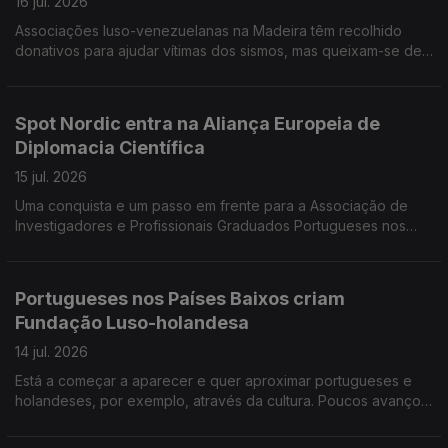
16 jul. 2026
Associações luso-venezuelanas na Madeira têm recolhido
donativos para ajudar vítimas dos sismos, mas queixam-se de
obstáculos levantados pelas autoridades venezuelanas. Há
perto de 600 mil portugueses no Reino Unido.
Spot Nordic entra na Aliança Europeia de
Diplomacia Científica
15 jul. 2026
Uma conquista e um passo em frente para a Associação de
Investigadores e Profissionais Graduados Portugueses nos
Países Nórdicos. Investigadora lusodescendente lança livro
«Venezuela, um país em suspenso».
Portugueses nos Países Baixos criam
Fundação Luso-holandesa
14 jul. 2026
Está a começar a aparecer e quer aproximar portugueses e
holandeses, por exemplo, através da cultura. Poucos avanços
no diálogo entre governo e sindicatos sobre Ensino de
Português no Estrangeiro.