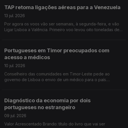
TAP retoma ligações aéreas para a Venezuela
13 jul. 2026
Por agora os voos vão ser semanais, à segunda-feira, e vão
Ligar Lisboa a Valência. Primeiro voo levou oito toneladas de
medicamentos. Faltam operários da construção civil no
Canadá.
Portugueses em Timor preocupados com
acesso a médicos
10 jul. 2026
Conselheiro das comunidades em Timor-Leste pede ao
governo de Lisboa o envio de um médico para o país.
Organizações em Portugal continuam a enviar bens e
donativos para a Venezuela. Edição Isabel Gaspar Dias
Diagnóstico da economia por dois
portugueses no estrangeiro
09 jul. 2026
Valor Acrescentado Brando: título do livro que vai ser