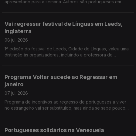
apresentado para a semana. Autores são portugueses em
Espanha e na Dinamarca, um gestor, outro investigador. Banco
Alimentar na Venezuela apoia vítimas dos sismos.
Vai regressar festival de Línguas em Leeds,
Inglaterra
08 jul. 2026
1ª edição do festival de Leeds, Cidade de Línguas, valeu uma
distinção às organizadoras, incluindo a professora de
português Sofia Martinho. Federação do PS na Europa vai
começar a ouvir comunidades, a partir de setembro
Programa Voltar sucede ao Regressar em
janeiro
07 jul. 2026
Programa de incentivos ao regresso de portugueses a viver
no estrangeiro vai ser substituído, mas ainda se sabe pouco
das novas medidas. Antigo conselheiro das comunidades na
Suíça critica actual Conselho das Comunidades.
Portugueses solidários na Venezuela