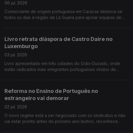
06 jul. 2026
Comerciante de origem portuguesa em Caracas desloca-se
todos os dias à região de La Guaria para apoiar equipas de
socorro. Portugueses juntam-se em Madrid no apoio à seleção
nacional de futebol.
Livro retrata diáspora de Castro Daire no
Luxemburgo
03 jul. 2026
Livro apresentado em três cidades do Grão-Ducado, onde
estão radicados mais emigrantes portugueses vindos de
Castro Daire. Curso de verão nos Açores para jovens dos EUA
descendentes de açorianos.
Reforma no Ensino de Português no
estrangeiro vai demorar
02 jul. 2026
O novo regime está a ser negociado com os sindicatos e não
vai estar pronto antes do próximo ano lectivo, reconhece
governo. Adeptos portugueses e luso-canadianos vão encher