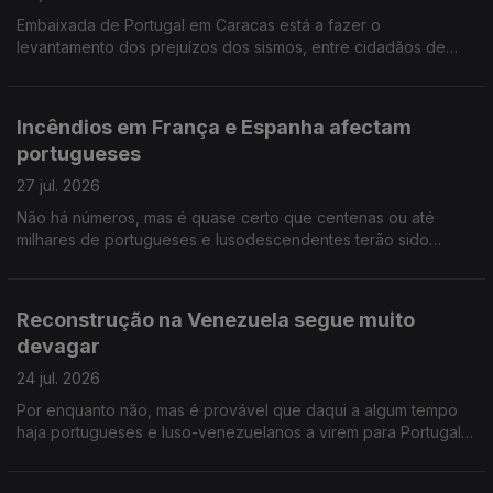
Embaixada de Portugal em Caracas está a fazer o
levantamento dos prejuízos dos sismos, entre cidadãos de
origem portuguesa na Venezuela. Ensino de Português no
Estrangeiro: falta negociar tabelas salariais e subsídios.
Incêndios em França e Espanha afectam
portugueses
27 jul. 2026
Não há números, mas é quase certo que centenas ou até
milhares de portugueses e lusodescendentes terão sido
deslocados por causa dos incêndios em França e Espanha.
Diáspora madeirense quer circulo eleitoral próprio.
Reconstrução na Venezuela segue muito
devagar
24 jul. 2026
Por enquanto não, mas é provável que daqui a algum tempo
haja portugueses e luso-venezuelanos a virem para Portugal,
na sequência dos sismos. Opinião de um conselheiro das
comunidades. Músico português nos Proms da BBC.