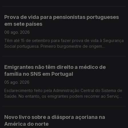
esclarecimento e debate. É em França e na Suíça que há mais
emigrantes de Fafe.
Prova de vida para pensionistas portugueses
em sete países
06 ago. 2026
Têm até 15 de setembro para fazer prova de vida à Segurança
Social portuguesa. Primeiro burgomestre de origem
portuguesa no Luxemburgo está a gostar e diz que quer
continuar, para além de 2029.
Emigrantes não têm direito a médico de
família no SNS em Portugal
05 ago. 2026
Esclarecimento feito pela Administração Central do Sistema de
Saúde. No entanto, os emigrantes podem recorrer ao Serviço
Nacional de Saúde, sem qualquer encargo.
Novo livro sobre a diáspora açoriana na
América do norte