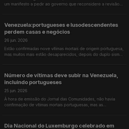
um manifesto a pedir ao governo que reconsidere a revisão
que propõe fazer nos estatutos do EPE. 17 portugueses vão
ser repatriados da Venezuela.
Venezuela:portugueses e lusodescendentes
perdem casas e negócios
26 jun. 2026
Estão confirmadas nove vítimas mortais de origem portuguesa,
mas muitos mais estão desaparecidos, depois do duplo sismo.
Amanhã e depois há festa portuguesa em Peterborough,
Inglaterra.
Número de vítimas deve subir na Venezuela,
incluindo portugueses
25 jun. 2026
À hora de emissão do Jornal das Comunidades, não havia
confirmação de vítimas mortais portuguesas, mas as
autoridades estimam que venham a verificar-se. Ouvimos
testemunhos "traumatizados" do grande duplo sismo no país.
Dia Nacional do Luxemburgo celebrado em