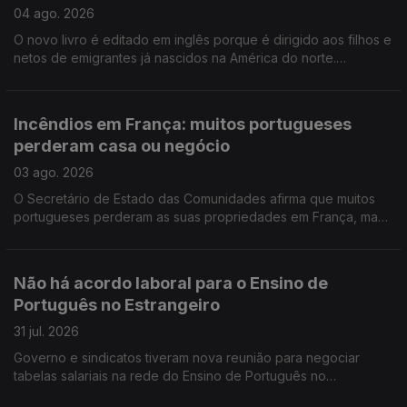
04 ago. 2026
O novo livro é editado em inglês porque é dirigido aos filhos e
netos de emigrantes já nascidos na América do norte.
Portuguesa na região de Bordéus teve de deixar a sua casa
durante uma semana, por causa dos incêndios.
Incêndios em França: muitos portugueses
perderam casa ou negócio
03 ago. 2026
O Secretário de Estado das Comunidades afirma que muitos
portugueses perderam as suas propriedades em França, mas
acredita que os seguros vão cobrir os prejuizos.
Não há acordo laboral para o Ensino de
Português no Estrangeiro
31 jul. 2026
Governo e sindicatos tiveram nova reunião para negociar
tabelas salariais na rede do Ensino de Português no
Estrangeiro, mas ainda não houve acordo. Encontro Europeu