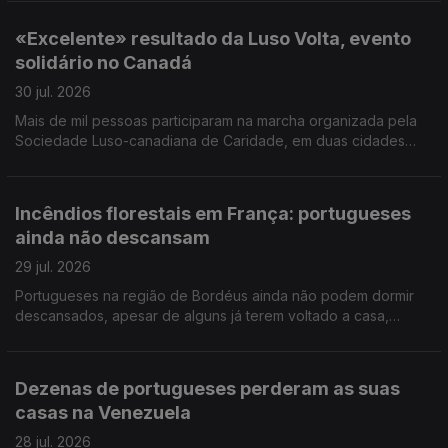
de Jovens Lusos e Lusófonos na Covilhã.
«Excelente» resultado da Luso Volta, evento
solidário no Canadá
30 jul. 2026
Mais de mil pessoas participaram na marcha organizada pela
Sociedade Luso-canadiana de Caridade, em duas cidades
próximas de Toronto. Foram angariados mais de 300 mil
dólares canadianos (pouco mais de 200 mil euros).
Incêndios florestais em França: portugueses
ainda não descansam
29 jul. 2026
Portugueses na região de Bordéus ainda não podem dormir
descansados, apesar de alguns já terem voltado a casa,
depois de terem deixado tudo para trás. Português foi a língua
mais procurada nos exames NEWL nos EUA.
Dezenas de portugueses perderam as suas
casas na Venezuela
28 jul. 2026