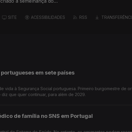
 criado à semelhança do
SITE
ACESSIBILIDADES
RSS
TRANSFERÊNCI
s portugueses em sete países
de vida à Segurança Social portuguesa. Primeiro burgomestre de o
diz que quer continuar, para além de 2029.
édico de família no SNS em Portugal
entral do Sistema de Saúde. No entanto, os emigrantes podem recor