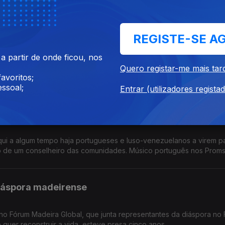
ês no Estrangeiro: falta negociar tabelas salariais e subsídios.
REGISTE-SE A
 afectam portugueses
 partir de onde ficou, nos
ntenas ou até milhares de portugueses e lusodescendentes terão 
Quero registar-me mais tar
nça e Espanha. Diáspora madeirense quer circulo eleitoral próprio
avoritos;
ssoal;
Entrar (utilizadores regista
ue muito devagar
ui a algum tempo haja portugueses e luso-venezuelanos a virem p
ão de um conselheiro das comunidades. Músico português nos Prom
diáspora madeirense
no Fórum Madeira Global, que junta representantes da diáspora no 
quer reconstruir a vida, esteve presa cinco anos.