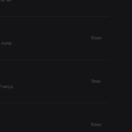
10min
 norte.
11min
França,
10min