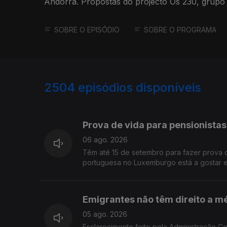
Andorra. Propostas do projecto Os 230, grupo
parlamento português.
SOBRE O EPISÓDIO
SOBRE O PROGRAMA
2504
episódios disponíveis
944302
940940
Prova de vida para pensionista
06 ago. 2026
Têm até 15 de setembro para fazer prova 
portuguesa no Luxemburgo está a gostar e 
Emigrantes não têm direito a m
05 ago. 2026
Esclarecimento feito pela Administração C