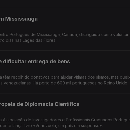
em Mississauga
Centro Português de Mississauga, Canadá, distinguido como voluntár
ro dias nas Lages das Flores.
dificultar entrega de bens
 têm recolhido donativos para ajudar vítimas dos sismos, mas que
es venezuelanas. Há perto de 600 mil portugueses no Reino Unido.
ropeia de Diplomacia Científica
a Associação de Investigadores e Profissionais Graduados Portugu
dente lança livro «Venezuela, um país em suspenso».