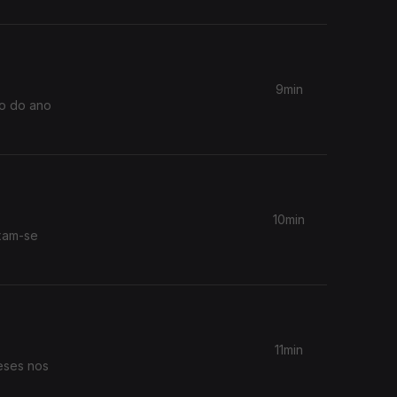
9min
io do ano
10min
ixam-se
11min
eses nos