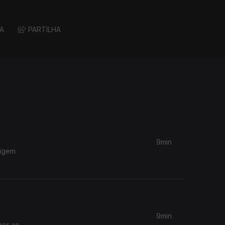
A
PARTILHA
9min
rigem
9min
rer ao