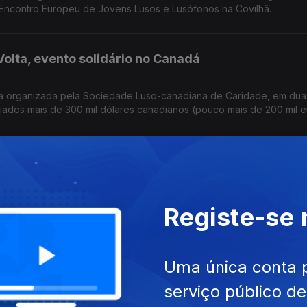
 Encontro Europeu de Jovens Lusos e Lusófonos na Covilhã.
olta, evento solidário no Canadá
ha organizada pela Sociedade Luso-canadiana de Caridade, em dua
ados mais de 300 mil dólares canadianos (pouco mais de 200 mil e
: portugueses ainda não descansam
ão podem dormir descansados, apesar de alguns já terem voltado 
Registe-se
Português foi a língua mais procurada nos exames NEWL nos EUA.
am as suas casas na Venezuela
Uma única conta 
serviço público d
fazer o levantamento dos prejuízos dos sismos, entre cidadãos de