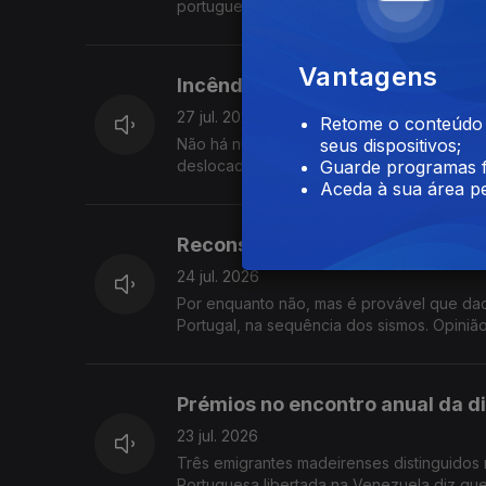
portuguesa na Venezuela. Ensino de Portugu
Vantagens
Incêndios em França e Espanha
27 jul. 2026
Retome o conteúdo a
Não há números, mas é quase certo que ce
seus dispositivos;
deslocados por causa dos incêndios em Fra
Guarde programas f
Aceda à sua área pe
Reconstrução na Venezuela seg
24 jul. 2026
Por enquanto não, mas é provável que daq
Portugal, na sequência dos sismos. Opini
Prémios no encontro anual da 
23 jul. 2026
Três emigrantes madeirenses distinguidos 
Portuguesa libertada na Venezuela diz que 