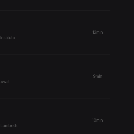
12min
9min
uwait
10min
e Lambeth.