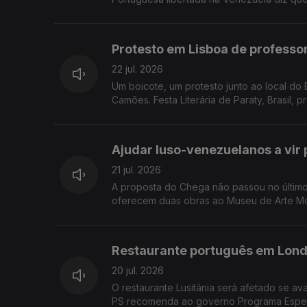
Protesto em Lisboa de professo
22 jul. 2026
Um boicote, um protesto junto ao local do Encontro Anual da Rede do Ensino de Português no Estrangeiro, do Instituto
Camões. Festa Literária de Paraty, Brasil, p
Ajudar luso-venezuelanos a vir
21 jul. 2026
A proposta do Chega não passou no último
oferecem duas obras ao Museu de Arte Mo
Restaurante português em Lond
20 jul. 2026
O restaurante Lusitânia será afetado se av
PS recomenda ao governo Programa Espec