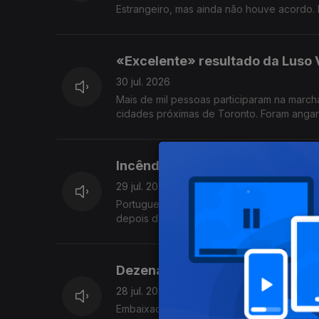
Estrangeiro, mas ainda não houve acordo.
«Excelente» resultado da Luso V
30 jul. 2026
Mais de mil pessoas participaram na marc
cidades próximas de Toronto. Foram angari
Incêndios florestais em França
29 jul. 2026
Portugueses na região de Bordéus ainda n
depois de terem deixado tudo para trás. 
Dezenas de portugueses perder
28 jul. 2026
Embaixada de Portugal em Caracas está a 