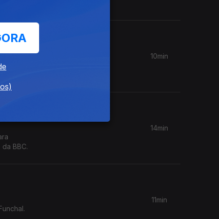
GORA
10min
sido
de
.
dos)
14min
ara
s da BBC.
11min
Funchal.