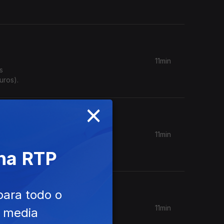
11min
s
uros).
×
11min
a casa,
 na RTP
para todo o
11min
e media
 origem