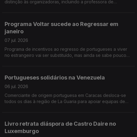
distinção às organizadoras, incluindo a professora de
português Sofia Martinho. Federação do PS na Europa vai
começar a ouvir comunidades, a partir de setembro
Programa Voltar sucede ao Regressar em
janeiro
07 jul. 2026
Programa de incentivos ao regresso de portugueses a viver
no estrangeiro vai ser substituído, mas ainda se sabe pouco
das novas medidas. Antigo conselheiro das comunidades na
Suíça critica actual Conselho das Comunidades.
Portugueses solidários na Venezuela
06 jul. 2026
Comerciante de origem portuguesa em Caracas desloca-se
todos os dias à região de La Guaria para apoiar equipas de
socorro. Portugueses juntam-se em Madrid no apoio à seleção
nacional de futebol.
Livro retrata diáspora de Castro Daire no
Luxemburgo