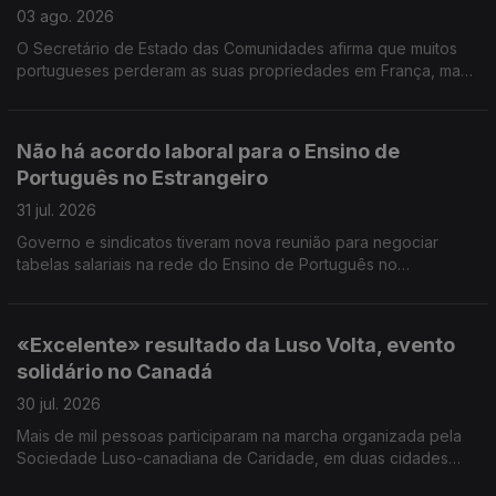
03 ago. 2026
O Secretário de Estado das Comunidades afirma que muitos
portugueses perderam as suas propriedades em França, mas
acredita que os seguros vão cobrir os prejuizos.
Não há acordo laboral para o Ensino de
Português no Estrangeiro
31 jul. 2026
Governo e sindicatos tiveram nova reunião para negociar
tabelas salariais na rede do Ensino de Português no
Estrangeiro, mas ainda não houve acordo. Encontro Europeu
de Jovens Lusos e Lusófonos na Covilhã.
«Excelente» resultado da Luso Volta, evento
solidário no Canadá
30 jul. 2026
Mais de mil pessoas participaram na marcha organizada pela
Sociedade Luso-canadiana de Caridade, em duas cidades
próximas de Toronto. Foram angariados mais de 300 mil