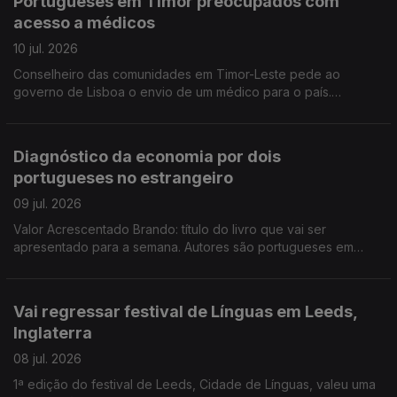
Portugueses em Timor preocupados com
acesso a médicos
10 jul. 2026
Conselheiro das comunidades em Timor-Leste pede ao
governo de Lisboa o envio de um médico para o país.
Organizações em Portugal continuam a enviar bens e
donativos para a Venezuela. Edição Isabel Gaspar Dias
Diagnóstico da economia por dois
portugueses no estrangeiro
09 jul. 2026
Valor Acrescentado Brando: título do livro que vai ser
apresentado para a semana. Autores são portugueses em
Espanha e na Dinamarca, um gestor, outro investigador. Banco
Alimentar na Venezuela apoia vítimas dos sismos.
Vai regressar festival de Línguas em Leeds,
Inglaterra
08 jul. 2026
1ª edição do festival de Leeds, Cidade de Línguas, valeu uma