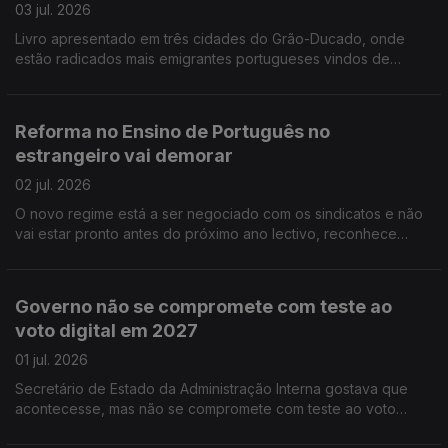
03 jul. 2026
Livro apresentado em três cidades do Grão-Ducado, onde
estão radicados mais emigrantes portugueses vindos de
Castro Daire. Curso de verão nos Açores para jovens dos EUA
descendentes de açorianos.
Reforma no Ensino de Português no
estrangeiro vai demorar
02 jul. 2026
O novo regime está a ser negociado com os sindicatos e não
vai estar pronto antes do próximo ano lectivo, reconhece
governo. Adeptos portugueses e luso-canadianos vão encher
ruas de Toronto de verde e vermelho.
Governo não se compromete com teste ao
voto digital em 2027
01 jul. 2026
Secretário de Estado da Administração Interna gostava que
acontecesse, mas não se compromete com teste ao voto
eletrónico no próximo ano, nas eleições para o Conselho das