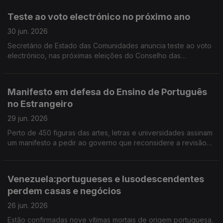
Comunidades Portuguesas.
Teste ao voto electrónico no próximo ano
30 jun. 2026
Secretário de Estado das Comunidades anuncia teste ao voto
electrónico, nas próximas eleições do Conselho das
Comunidades Portuguesas. Limite de nove anos no Ensino de
Português no Estrangeiro só para novos contratos.
Manifesto em defesa do Ensino de Português
no Estrangeiro
29 jun. 2026
Perto de 450 figuras das artes, letras e universidades assinam
um manifesto a pedir ao governo que reconsidere a revisão
que propõe fazer nos estatutos do EPE. 17 portugueses vão
ser repatriados da Venezuela.
Venezuela:portugueses e lusodescendentes
perdem casas e negócios
26 jun. 2026
Estão confirmadas nove vítimas mortais de origem portuguesa,