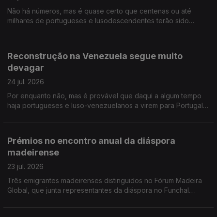
Não há números, mas é quase certo que centenas ou até
milhares de portugueses e lusodescendentes terão sido
deslocados por causa dos incêndios em França e Espanha.
Diáspora madeirense quer circulo eleitoral próprio.
Reconstrução na Venezuela segue muito
devagar
24 jul. 2026
Por enquanto não, mas é provável que daqui a algum tempo
haja portugueses e luso-venezuelanos a virem para Portugal,
na sequência dos sismos. Opinião de um conselheiro das
comunidades. Músico português nos Proms da BBC.
Prémios no encontro anual da diáspora
madeirense
23 jul. 2026
Três emigrantes madeirenses distinguidos no Fórum Madeira
Global, que junta representantes da diáspora no Funchal.
Portuguesa libertada na Venezuela diz que quer reconstruir a
vida, esteve presa cinco anos.