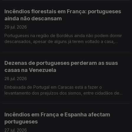
dólares canadianos (pouco mais de 200 mil euros).
Incêndios florestais em França: portugueses
ainda não descansam
29 jul. 2026
Portugueses na região de Bordéus ainda não podem dormir
descansados, apesar de alguns já terem voltado a casa,
depois de terem deixado tudo para trás. Português foi a língua
mais procurada nos exames NEWL nos EUA.
Dezenas de portugueses perderam as suas
casas na Venezuela
28 jul. 2026
Embaixada de Portugal em Caracas está a fazer o
levantamento dos prejuízos dos sismos, entre cidadãos de
origem portuguesa na Venezuela. Ensino de Português no
Estrangeiro: falta negociar tabelas salariais e subsídios.
Incêndios em França e Espanha afectam
portugueses
27 jul. 2026