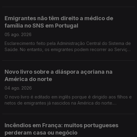
portuguesa no Luxemburgo está a gostar e diz que quer
continuar, para além de 2029.
Emigrantes não têm direito a médico de
família no SNS em Portugal
05 ago. 2026
Esclarecimento feito pela Administração Central do Sistema de
Saúde. No entanto, os emigrantes podem recorrer ao Serviço
Nacional de Saúde, sem qualquer encargo.
Novo livro sobre a diáspora açoriana na
América do norte
04 ago. 2026
O novo livro é editado em inglês porque é dirigido aos filhos e
netos de emigrantes já nascidos na América do norte.
Portuguesa na região de Bordéus teve de deixar a sua casa
durante uma semana, por causa dos incêndios.
Incêndios em França: muitos portugueses
perderam casa ou negócio