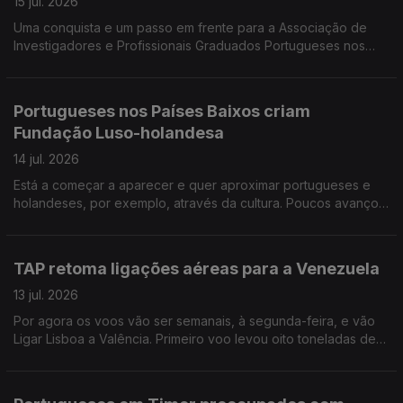
15 jul. 2026
Uma conquista e um passo em frente para a Associação de
Investigadores e Profissionais Graduados Portugueses nos
Países Nórdicos. Investigadora lusodescendente lança livro
«Venezuela, um país em suspenso».
Portugueses nos Países Baixos criam
Fundação Luso-holandesa
14 jul. 2026
Está a começar a aparecer e quer aproximar portugueses e
holandeses, por exemplo, através da cultura. Poucos avanços
no diálogo entre governo e sindicatos sobre Ensino de
Português no Estrangeiro.
TAP retoma ligações aéreas para a Venezuela
13 jul. 2026
Por agora os voos vão ser semanais, à segunda-feira, e vão
Ligar Lisboa a Valência. Primeiro voo levou oito toneladas de
medicamentos. Faltam operários da construção civil no
Canadá.