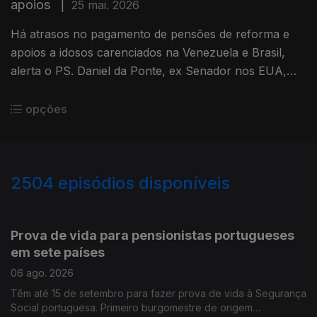
apoios
|
25 mai. 2026
Há atrasos no pagamento de pensões de reforma e
apoios a idosos carenciados na Venezuela e Brasil,
alerta o PS. Daniel da Ponte, ex Senador nos EUA,
homenageado nos Açores.
opções
2504
episódios disponíveis
944302
940940
937037
Prova de vida para pensionistas portugueses
em sete países
06 ago. 2026
Têm até 15 de setembro para fazer prova de vida à Segurança
Social portuguesa. Primeiro burgomestre de origem