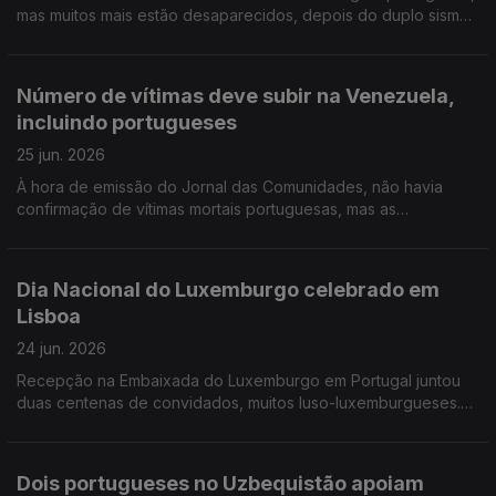
mas muitos mais estão desaparecidos, depois do duplo sismo.
Amanhã e depois há festa portuguesa em Peterborough,
Inglaterra.
Número de vítimas deve subir na Venezuela,
incluindo portugueses
25 jun. 2026
À hora de emissão do Jornal das Comunidades, não havia
confirmação de vítimas mortais portuguesas, mas as
autoridades estimam que venham a verificar-se. Ouvimos
testemunhos "traumatizados" do grande duplo sismo no país.
Dia Nacional do Luxemburgo celebrado em
Lisboa
24 jun. 2026
Recepção na Embaixada do Luxemburgo em Portugal juntou
duas centenas de convidados, muitos luso-luxemburgueses.
Portugueses no Canadá gostavam de ver Portugal jogar para
o Mundial em Toronto, mas estão divididos.
Dois portugueses no Uzbequistão apoiam