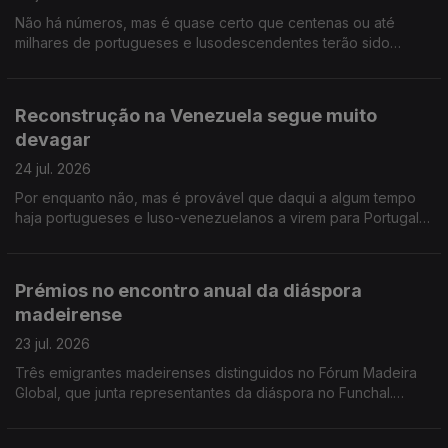
Não há números, mas é quase certo que centenas ou até
milhares de portugueses e lusodescendentes terão sido
deslocados por causa dos incêndios em França e Espanha.
Diáspora madeirense quer circulo eleitoral próprio.
Reconstrução na Venezuela segue muito
devagar
24 jul. 2026
Por enquanto não, mas é provável que daqui a algum tempo
haja portugueses e luso-venezuelanos a virem para Portugal,
na sequência dos sismos. Opinião de um conselheiro das
comunidades. Músico português nos Proms da BBC.
Prémios no encontro anual da diáspora
madeirense
23 jul. 2026
Três emigrantes madeirenses distinguidos no Fórum Madeira
Global, que junta representantes da diáspora no Funchal.
Portuguesa libertada na Venezuela diz que quer reconstruir a
vida, esteve presa cinco anos.