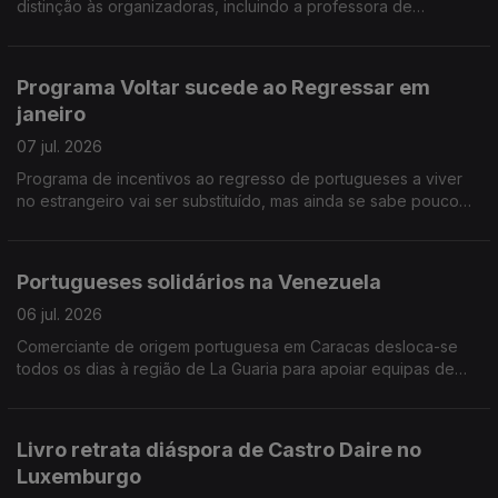
distinção às organizadoras, incluindo a professora de
português Sofia Martinho. Federação do PS na Europa vai
começar a ouvir comunidades, a partir de setembro
Programa Voltar sucede ao Regressar em
janeiro
07 jul. 2026
Programa de incentivos ao regresso de portugueses a viver
no estrangeiro vai ser substituído, mas ainda se sabe pouco
das novas medidas. Antigo conselheiro das comunidades na
Suíça critica actual Conselho das Comunidades.
Portugueses solidários na Venezuela
06 jul. 2026
Comerciante de origem portuguesa em Caracas desloca-se
todos os dias à região de La Guaria para apoiar equipas de
socorro. Portugueses juntam-se em Madrid no apoio à seleção
nacional de futebol.
Livro retrata diáspora de Castro Daire no
Luxemburgo