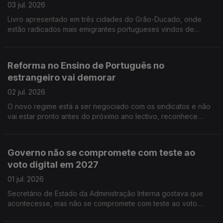
03 jul. 2026
Livro apresentado em três cidades do Grão-Ducado, onde
estão radicados mais emigrantes portugueses vindos de
Castro Daire. Curso de verão nos Açores para jovens dos EUA
descendentes de açorianos.
Reforma no Ensino de Português no
estrangeiro vai demorar
02 jul. 2026
O novo regime está a ser negociado com os sindicatos e não
vai estar pronto antes do próximo ano lectivo, reconhece
governo. Adeptos portugueses e luso-canadianos vão encher
ruas de Toronto de verde e vermelho.
Governo não se compromete com teste ao
voto digital em 2027
01 jul. 2026
Secretário de Estado da Administração Interna gostava que
acontecesse, mas não se compromete com teste ao voto
eletrónico no próximo ano, nas eleições para o Conselho das