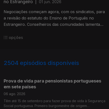
no Estrangeiro
|
01 jun. 2026
Negociações começam agora, com os sindicatos, para
a revisão do estatuto do Ensino de Português no
Estrangeiro. Conselheiros das comunidades lamentam
não terem sido ouvidos. Vinhos portugueses
promovidos em Los Angeles.
opções
2504
episódios disponíveis
944302
940940
937037
Prova de vida para pensionistas portugueses
em sete países
06 ago. 2026
Têm até 15 de setembro para fazer prova de vida à Segurança
Social portuguesa. Primeiro burgomestre de origem