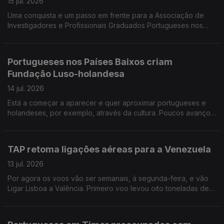
15 jul. 2026
Uma conquista e um passo em frente para a Associação de
Investigadores e Profissionais Graduados Portugueses nos
Países Nórdicos. Investigadora lusodescendente lança livro
«Venezuela, um país em suspenso».
Portugueses nos Países Baixos criam
Fundação Luso-holandesa
14 jul. 2026
Está a começar a aparecer e quer aproximar portugueses e
holandeses, por exemplo, através da cultura. Poucos avanços
no diálogo entre governo e sindicatos sobre Ensino de
Português no Estrangeiro.
TAP retoma ligações aéreas para a Venezuela
13 jul. 2026
Por agora os voos vão ser semanais, à segunda-feira, e vão
Ligar Lisboa a Valência. Primeiro voo levou oito toneladas de
medicamentos. Faltam operários da construção civil no
Canadá.