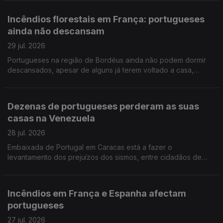
dólares canadianos (pouco mais de 200 mil euros).
Incêndios florestais em França: portugueses
ainda não descansam
29 jul. 2026
Portugueses na região de Bordéus ainda não podem dormir
descansados, apesar de alguns já terem voltado a casa,
depois de terem deixado tudo para trás. Português foi a língua
mais procurada nos exames NEWL nos EUA.
Dezenas de portugueses perderam as suas
casas na Venezuela
28 jul. 2026
Embaixada de Portugal em Caracas está a fazer o
levantamento dos prejuízos dos sismos, entre cidadãos de
origem portuguesa na Venezuela. Ensino de Português no
Estrangeiro: falta negociar tabelas salariais e subsídios.
Incêndios em França e Espanha afectam
portugueses
27 jul. 2026