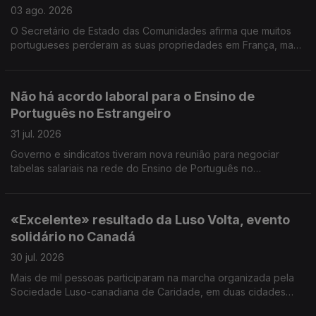
03 ago. 2026
O Secretário de Estado das Comunidades afirma que muitos
portugueses perderam as suas propriedades em França, mas
acredita que os seguros vão cobrir os prejuizos.
Não há acordo laboral para o Ensino de
Português no Estrangeiro
31 jul. 2026
Governo e sindicatos tiveram nova reunião para negociar
tabelas salariais na rede do Ensino de Português no
Estrangeiro, mas ainda não houve acordo. Encontro Europeu
de Jovens Lusos e Lusófonos na Covilhã.
«Excelente» resultado da Luso Volta, evento
solidário no Canadá
30 jul. 2026
Mais de mil pessoas participaram na marcha organizada pela
Sociedade Luso-canadiana de Caridade, em duas cidades
próximas de Toronto. Foram angariados mais de 300 mil