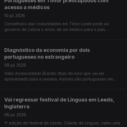
Portugueses em Timor preocupados com
acesso a médicos
10 jul. 2026
Conselheiro das comunidades em Timor-Leste pede ao
governo de Lisboa o envio de um médico para o país.
Organizações em Portugal continuam a enviar bens e
donativos para a Venezuela. Edição Isabel Gaspar Dias
Diagnóstico da economia por dois
portugueses no estrangeiro
09 jul. 2026
Valor Acrescentado Brando: título do livro que vai ser
apresentado para a semana. Autores são portugueses em
Espanha e na Dinamarca, um gestor, outro investigador. Banco
Alimentar na Venezuela apoia vítimas dos sismos.
Vai regressar festival de Línguas em Leeds,
Inglaterra
08 jul. 2026
1ª edição do festival de Leeds, Cidade de Línguas, valeu uma