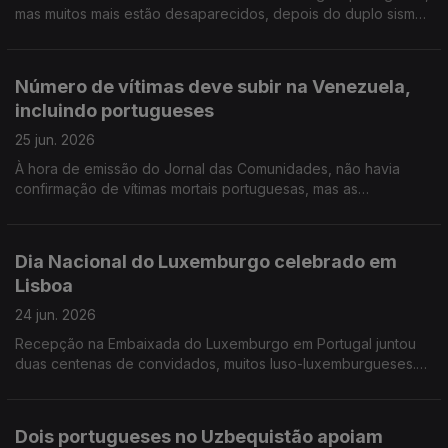
mas muitos mais estão desaparecidos, depois do duplo sismo.
Amanhã e depois há festa portuguesa em Peterborough,
Inglaterra.
Número de vítimas deve subir na Venezuela,
incluindo portugueses
25 jun. 2026
À hora de emissão do Jornal das Comunidades, não havia
confirmação de vítimas mortais portuguesas, mas as
autoridades estimam que venham a verificar-se. Ouvimos
testemunhos "traumatizados" do grande duplo sismo no país.
Dia Nacional do Luxemburgo celebrado em
Lisboa
24 jun. 2026
Recepção na Embaixada do Luxemburgo em Portugal juntou
duas centenas de convidados, muitos luso-luxemburgueses.
Portugueses no Canadá gostavam de ver Portugal jogar para
o Mundial em Toronto, mas estão divididos.
Dois portugueses no Uzbequistão apoiam