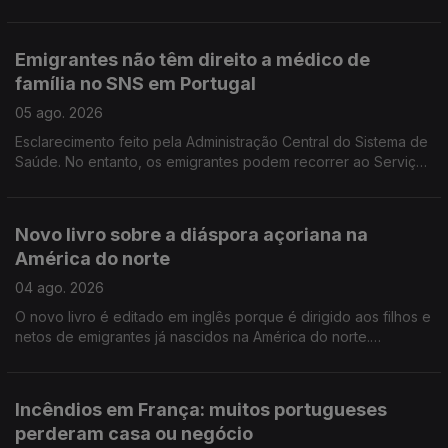
portuguesa no Luxemburgo está a gostar e diz que quer
continuar, para além de 2029.
Emigrantes não têm direito a médico de
família no SNS em Portugal
05 ago. 2026
Esclarecimento feito pela Administração Central do Sistema de
Saúde. No entanto, os emigrantes podem recorrer ao Serviço
Nacional de Saúde, sem qualquer encargo.
Novo livro sobre a diáspora açoriana na
América do norte
04 ago. 2026
O novo livro é editado em inglês porque é dirigido aos filhos e
netos de emigrantes já nascidos na América do norte.
Portuguesa na região de Bordéus teve de deixar a sua casa
durante uma semana, por causa dos incêndios.
Incêndios em França: muitos portugueses
perderam casa ou negócio