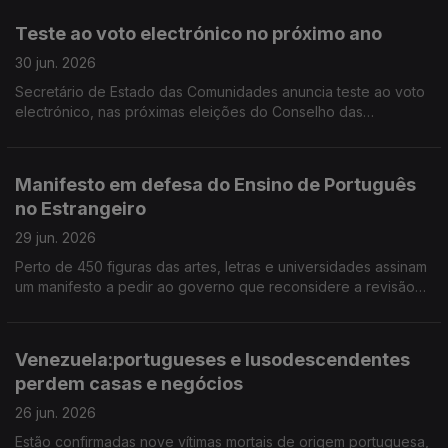
Comunidades Portuguesas.
Teste ao voto electrónico no próximo ano
30 jun. 2026
Secretário de Estado das Comunidades anuncia teste ao voto
electrónico, nas próximas eleições do Conselho das
Comunidades Portuguesas. Limite de nove anos no Ensino de
Português no Estrangeiro só para novos contratos.
Manifesto em defesa do Ensino de Português
no Estrangeiro
29 jun. 2026
Perto de 450 figuras das artes, letras e universidades assinam
um manifesto a pedir ao governo que reconsidere a revisão
que propõe fazer nos estatutos do EPE. 17 portugueses vão
ser repatriados da Venezuela.
Venezuela:portugueses e lusodescendentes
perdem casas e negócios
26 jun. 2026
Estão confirmadas nove vítimas mortais de origem portuguesa,