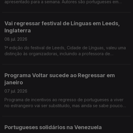
apresentado para a semana. Autores são portugueses em
Espanha e na Dinamarca, um gestor, outro investigador. Banco
Alimentar na Venezuela apoia vítimas dos sismos.
Vai regressar festival de Línguas em Leeds,
Inglaterra
08 jul. 2026
1ª edição do festival de Leeds, Cidade de Línguas, valeu uma
distinção às organizadoras, incluindo a professora de
português Sofia Martinho. Federação do PS na Europa vai
começar a ouvir comunidades, a partir de setembro
Programa Voltar sucede ao Regressar em
janeiro
07 jul. 2026
Programa de incentivos ao regresso de portugueses a viver
no estrangeiro vai ser substituído, mas ainda se sabe pouco
das novas medidas. Antigo conselheiro das comunidades na
Suíça critica actual Conselho das Comunidades.
Portugueses solidários na Venezuela