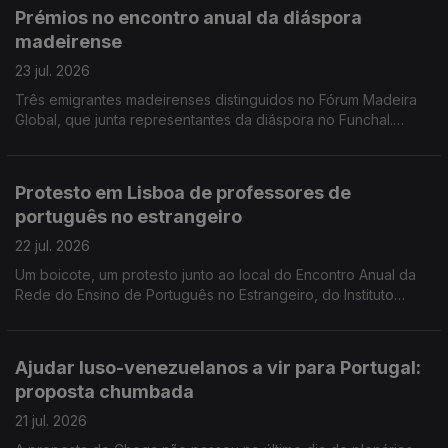
Prémios no encontro anual da diáspora
madeirense
23 jul. 2026
Três emigrantes madeirenses distinguidos no Fórum Madeira
Global, que junta representantes da diáspora no Funchal.
Portuguesa libertada na Venezuela diz que quer reconstruir a
vida, esteve presa cinco anos.
Protesto em Lisboa de professores de
português no estrangeiro
22 jul. 2026
Um boicote, um protesto junto ao local do Encontro Anual da
Rede do Ensino de Português no Estrangeiro, do Instituto
Camões. Festa Literária de Paraty, Brasil, prolonga-se por
cinco dias.
Ajudar luso-venezuelanos a vir para Portugal:
proposta chumbada
21 jul. 2026