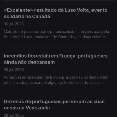
de Jovens Lusos e Lusófonos na Covilhã.
«Excelente» resultado da Luso Volta, evento
solidário no Canadá
30 jul. 2026
Mais de mil pessoas participaram na marcha organizada pela
Sociedade Luso-canadiana de Caridade, em duas cidades
próximas de Toronto. Foram angariados mais de 300 mil
dólares canadianos (pouco mais de 200 mil euros).
Incêndios florestais em França: portugueses
ainda não descansam
29 jul. 2026
Portugueses na região de Bordéus ainda não podem dormir
descansados, apesar de alguns já terem voltado a casa,
depois de terem deixado tudo para trás. Português foi a língua
mais procurada nos exames NEWL nos EUA.
Dezenas de portugueses perderam as suas
casas na Venezuela
28 jul. 2026