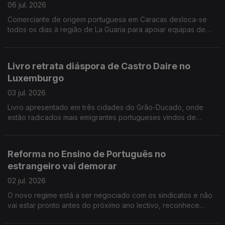
06 jul. 2026
Comerciante de origem portuguesa em Caracas desloca-se
todos os dias à região de La Guaria para apoiar equipas de
socorro. Portugueses juntam-se em Madrid no apoio à seleção
nacional de futebol.
Livro retrata diáspora de Castro Daire no
Luxemburgo
03 jul. 2026
Livro apresentado em três cidades do Grão-Ducado, onde
estão radicados mais emigrantes portugueses vindos de
Castro Daire. Curso de verão nos Açores para jovens dos EUA
descendentes de açorianos.
Reforma no Ensino de Português no
estrangeiro vai demorar
02 jul. 2026
O novo regime está a ser negociado com os sindicatos e não
vai estar pronto antes do próximo ano lectivo, reconhece
governo. Adeptos portugueses e luso-canadianos vão encher