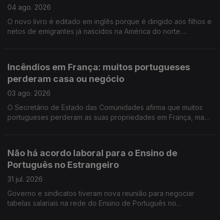
04 ago. 2026
O novo livro é editado em inglês porque é dirigido aos filhos e
netos de emigrantes já nascidos na América do norte.
Portuguesa na região de Bordéus teve de deixar a sua casa
durante uma semana, por causa dos incêndios.
Incêndios em França: muitos portugueses
perderam casa ou negócio
03 ago. 2026
O Secretário de Estado das Comunidades afirma que muitos
portugueses perderam as suas propriedades em França, mas
acredita que os seguros vão cobrir os prejuizos.
Não há acordo laboral para o Ensino de
Português no Estrangeiro
31 jul. 2026
Governo e sindicatos tiveram nova reunião para negociar
tabelas salariais na rede do Ensino de Português no
Estrangeiro, mas ainda não houve acordo. Encontro Europeu