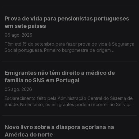
esclarecimento e debate. É em França e na Suíça que há mais
emigrantes de Fafe.
Prova de vida para pensionistas portugueses
em sete países
06 ago. 2026
Têm até 15 de setembro para fazer prova de vida à Segurança
Social portuguesa. Primeiro burgomestre de origem
portuguesa no Luxemburgo está a gostar e diz que quer
continuar, para além de 2029.
Emigrantes não têm direito a médico de
família no SNS em Portugal
05 ago. 2026
Esclarecimento feito pela Administração Central do Sistema de
Saúde. No entanto, os emigrantes podem recorrer ao Serviço
Nacional de Saúde, sem qualquer encargo.
Novo livro sobre a diáspora açoriana na
América do norte