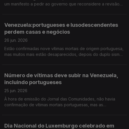
um manifesto a pedir ao governo que reconsidere a revisão
que propõe fazer nos estatutos do EPE. 17 portugueses vão
ser repatriados da Venezuela.
Venezuela:portugueses e lusodescendentes
perdem casas e negócios
26 jun. 2026
Estão confirmadas nove vítimas mortais de origem portuguesa,
mas muitos mais estão desaparecidos, depois do duplo sismo.
Amanhã e depois há festa portuguesa em Peterborough,
Inglaterra.
Número de vítimas deve subir na Venezuela,
incluindo portugueses
25 jun. 2026
À hora de emissão do Jornal das Comunidades, não havia
confirmação de vítimas mortais portuguesas, mas as
autoridades estimam que venham a verificar-se. Ouvimos
testemunhos "traumatizados" do grande duplo sismo no país.
Dia Nacional do Luxemburgo celebrado em