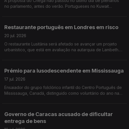
A proposta do Chega não passou no último dia de plenários
no parlamento, antes do verão. Portugueses no Kuwait
oferecem duas obras ao Museu de Arte Moderna do país.
Restaurante português em Londres em risco
20 jul. 2026
O restaurante Lusitânia será afetado se avançar um projeto
urbanístico, que está em avaliação na autarquia de Lambeth.
PS recomenda ao governo Programa Especial de Apoio à
comunidade de origem portuguesa na Venezuela.
Prémio para lusodescendente em Mississauga
17 jul. 2026
Ensaiador do grupo folclórico infantil do Centro Português de
Mississauga, Canadá, distinguido como voluntário do ano na
cidade. Festa do Emigrante durante quatro dias nas Lages das
Flores.
Governo de Caracas acusado de dificultar
entrega de bens