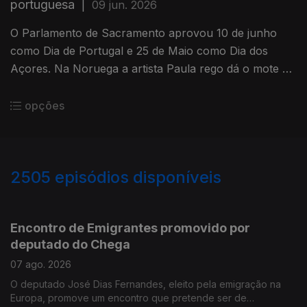
portuguesa
|
09 jun. 2026
O Parlamento de Sacramento aprovou 10 de junho
como Dia de Portugal e 25 de Maio como Dia dos
Açores. Na Noruega a artista Paula rego dá o mote às
celebraçoes do 10 de Junho no Museu de Munch.
opções
2505
episódios disponíveis
944539
941146
937333
Encontro de Emigrantes promovido por
deputado do Chega
07 ago. 2026
O deputado José Dias Fernandes, eleito pela emigração na
Europa, promove um encontro que pretende ser de