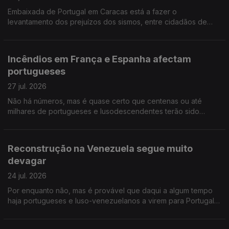
Embaixada de Portugal em Caracas está a fazer o
levantamento dos prejuízos dos sismos, entre cidadãos de
origem portuguesa na Venezuela. Ensino de Português no
Estrangeiro: falta negociar tabelas salariais e subsídios.
Incêndios em França e Espanha afectam
portugueses
27 jul. 2026
Não há números, mas é quase certo que centenas ou até
milhares de portugueses e lusodescendentes terão sido
deslocados por causa dos incêndios em França e Espanha.
Diáspora madeirense quer circulo eleitoral próprio.
Reconstrução na Venezuela segue muito
devagar
24 jul. 2026
Por enquanto não, mas é provável que daqui a algum tempo
haja portugueses e luso-venezuelanos a virem para Portugal,
na sequência dos sismos. Opinião de um conselheiro das
comunidades. Músico português nos Proms da BBC.