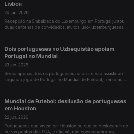
Lisboa
24 jun. 2026
Recepção na Embaixada do Luxemburgo em Portugal juntou
duas centenas de convidados, muitos luso-luxemburgueses.
Portugueses no Canadá gostavam de ver Portugal jogar para
o Mundial em Toronto, mas estão divididos.
Dois portugueses no Uzbequistão apoiam
Portugal no Mundial
23 jun. 2026
Serão apenas dois os portugueses no país e vão assistir ao
segundo jogo de Portugal no Mundial de Futebol, frente ao
Uzbequistão. Ensino de português em risco no Ontário,
Canadá.
Mundial de Futebol: desilusão de portugueses
em Houston
22 jun. 2026
Portugueses que vivem em Houston ou que se deslocaram de
outros pontos dos EUA, e não só, não conseguem ir ao