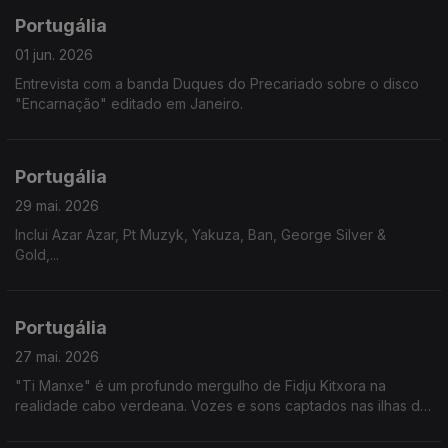
Portugália
01 jun. 2026
Entrevista com a banda Duques do Precariado sobre o disco
"Encarnação" editado em Janeiro.
Portugália
29 mai. 2026
Inclui Azar Azar, Pt Muzyk, Yakuza, Ban, George Silver &
Gold,...
Portugália
27 mai. 2026
"Ti Manxe" é um profundo mergulho de Fidju Kitxora na
realidade cabo verdeana. Vozes e sons captados nas ilhas de
Santo Antão, São Vicente e São Nicolau, levam-nos numa
viagem emocional por lugares que não conhecemos.