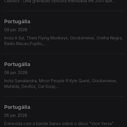
Classics". Uma gravação obscura efectuada em 2001 que
chegou ao formato fisico 25 anos depois.
Portugália
09 jun. 2026
Inclui A Sul, Them Flying Monkeys, Glockenwise, Orelha Negra,
Rádio Macau,Pupillo,...
Portugália
08 jun. 2026
Inclui Samalandra, Mirror People ft Kyle Quest, Glockenwise,
Mafalda, Devlloz, Cat Soup,...
Portugália
05 jun. 2026
Entrevista com a banda Ganso sobre o disco "Vice Versa"