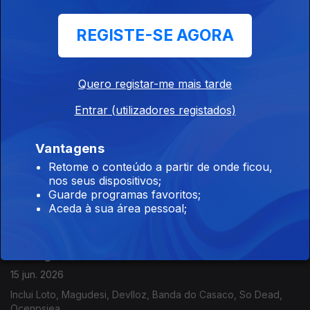
REGISTE-SE AGORA
Portugália
17 jun. 2026
Quero registar-me mais tarde
Inclui Castilho, Madredeus, Humberto, Plaka, Glass Glass, Os
Golpes, Clauthewitch,...
Entrar (utilizadores registados)
Vantagens
Portugália
Retome o conteúdo a partir de onde ficou,
16 jun. 2026
nos seus dispositivos;
Inclui Xinobi, Jhon Douglas, Clauthewitch, Jeppards, Olivae,
Guarde programas favoritos;
Rachel Bangs,...
Aceda à sua área pessoal;
Portugália
15 jun. 2026
Inclui Loto, Magudesi, Devlloz, Banda do Casaco, So Dead,
Ocenpsiea,...