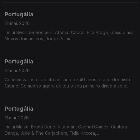
Portugália
13 mai. 2026
Inclui Sensible Soccers, Afonso Cabral, Rita Braga, Glass Glass,
Novos Românticos, Jorge Palma,...
Portugália
12 mai. 2026
Com um valioso trajecto artistico de 40 anos, o acordeonista
Gabriel Gomes só agora editou o seu primeiro disco a solo.
"Uma História Assim", revela o compositor na sua melancolia e
intimidade.
Portugália
11 mai. 2026
Inclui Malva, Bruno Berle, Rita Vian, Gabriel Gomes, Criatura -
Dança, Julie & The Carjackers, Fidju Kitxora,...