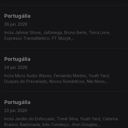
multidisciplinar revela nesta nova etapa um misto de doçura
com gritos de cidadania.
Portugália
26 jun. 2026
Inclui Jahmar Stone, Jafúmega, Bruno Berle, Terra Livre,
Expresso Transatlântico, PT Muzyk,...
Portugália
24 jun. 2026
Inclui Micro Audio Waves, Fernando Martins, Youth Yard,
Duques do Precariado, Novos Românticos, Niki Moss,...
Portugália
23 jun. 2026
Inclui Jardim do Enforcado, Tomé Silva, Youth Yard, Catarina
Branco, Bastonada, Inês Condeço, Jhon Douglas,...