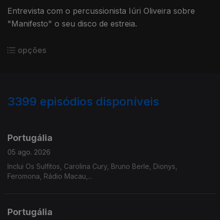
Entrevista com o percussionista Iúri Oliveira sobre
"Manifesto" o seu disco de estreia.
opções
3399
episódios disponíveis
941203
937752
933146
929809
925609
Portugália
05 ago. 2026
Inclui Os Sulfitos, Carolina Cury, Bruno Berle, Dionys,
Feromona, Rádio Macau,...
Portugália