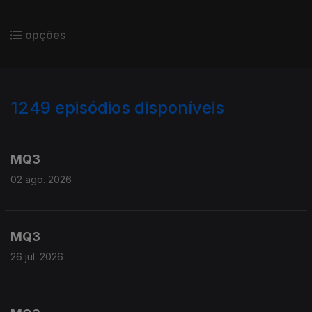
opções
1249
episódios disponíveis
931208
911759
894196
MQ3
02 ago. 2026
MQ3
26 jul. 2026