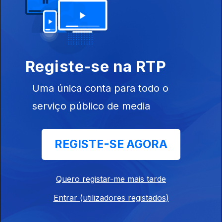
MQ3
05 abr. 2026
MQ3
Registe-se na RTP
29 mar. 2026
Uma única conta para todo o
serviço público de media
MQ3
22 mar. 2026
REGISTE-SE AGORA
MQ3
Quero registar-me mais tarde
15 mar. 2026
Entrar (utilizadores registados)