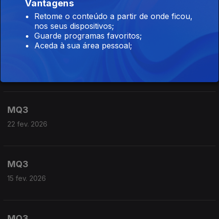
MQ3
Vantagens
Retome o conteúdo a partir de onde ficou,
08 mar. 2026
nos seus dispositivos;
Guarde programas favoritos;
Aceda à sua área pessoal;
MQ3
01 mar. 2026
MQ3
22 fev. 2026
MQ3
15 fev. 2026
MQ3