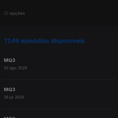
opções
1249
episódios disponíveis
931208
911759
894196
MQ3
02 ago. 2026
MQ3
26 jul. 2026