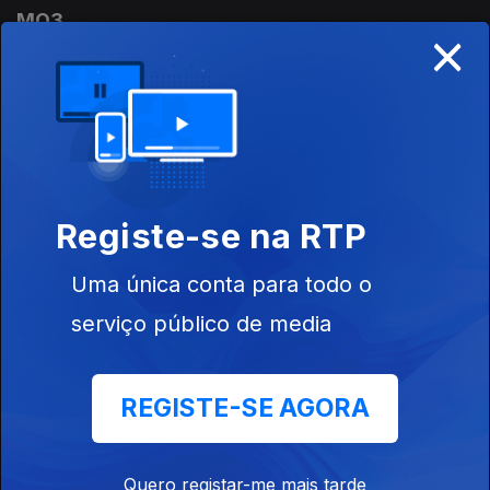
MQ3
×
05 jul. 2026
MQ3
28 jun. 2026
Registe-se na RTP
MQ3
Uma única conta para todo o
21 jun. 2026
serviço público de media
MQ3
REGISTE-SE AGORA
14 jun. 2026
Quero registar-me mais tarde