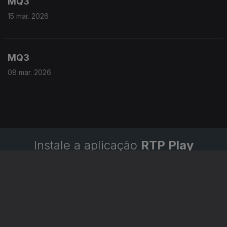
MQ3
15 mar. 2026
MQ3
08 mar. 2026
Instale a aplicação
RTP Play
Disponível para iOS, Android, Apple TV, Android TV e
CarPlay