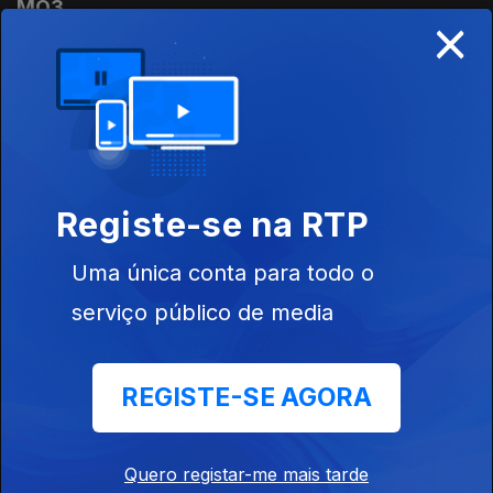
MQ3
×
05 abr. 2026
MQ3
29 mar. 2026
Registe-se na RTP
MQ3
Uma única conta para todo o
22 mar. 2026
serviço público de media
MQ3
REGISTE-SE AGORA
15 mar. 2026
Quero registar-me mais tarde