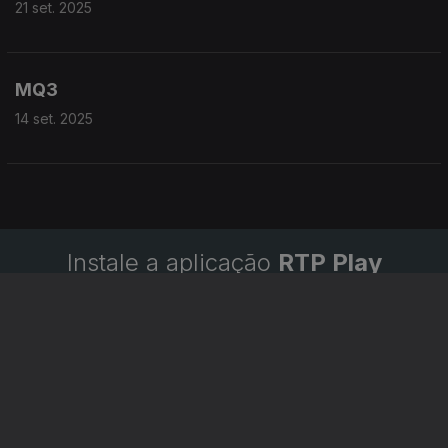
21 set. 2025
MQ3
14 set. 2025
Instale a aplicação
RTP Play
Disponível para iOS, Android, Apple TV, Android TV e
CarPlay