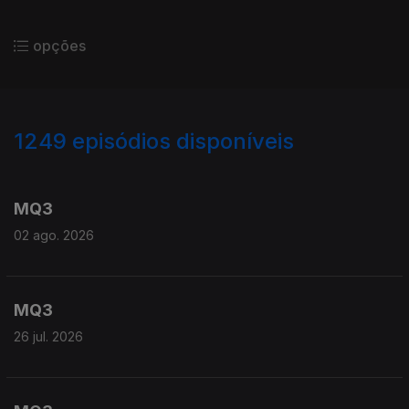
opções
1249
episódios disponíveis
931208
911759
894196
874843
MQ3
02 ago. 2026
MQ3
26 jul. 2026