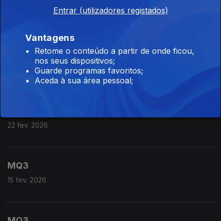
MQ3
Entrar (utilizadores registados)
08 mar. 2026
Vantagens
Retome o conteúdo a partir de onde ficou,
MQ3
nos seus dispositivos;
Guarde programas favoritos;
01 mar. 2026
Aceda à sua área pessoal;
MQ3
22 fev. 2026
MQ3
15 fev. 2026
MQ3