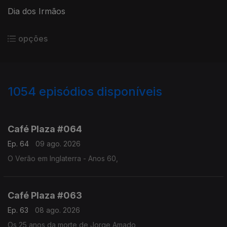
Dia dos Irmãos
opções
1054
episódios disponíveis
939422
929888
919353
910231
Café Plaza #064
Ep. 64
09 ago. 2026
O Verão em Inglaterra - Anos 60,
Café Plaza #063
Ep. 63
08 ago. 2026
Os 25 anos da morte de Jorge Amado