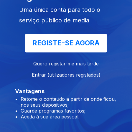
Uma única conta para todo o
Café Plaza 037
serviço público de media
Ep. 37
09 mai. 2026
Dia da Europa,
REGISTE-SE AGORA
Café Plaza #036
Quero registar-me mais tarde
Ep. 36
03 mai. 2026
Os 100 anos de David Attenborough; Músicas da Natureza,
Entrar (utilizadores registados)
Vantagens
Café Plaza #035
Retome o conteúdo a partir de onde ficou,
Ep. 35
02 mai. 2026
nos seus dispositivos;
Guarde programas favoritos;
Os 90 anos de "Pedro e o Lobo"; Os 40 anos da morte de Ruy
Aceda à sua área pessoal;
Coelho