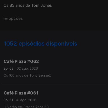
Os 85 anos de Tom Jones
opções
1052
episódios disponíveis
937683
927878
918767
908805
Café Plaza #062
Ep. 62
02 ago. 2026
Os 100 anos de Tony Bennett
Café Plaza #061
Ep. 61
01 ago. 2026
O Verão em França Anos 60,