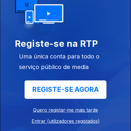
Café Plaza 042
Ep. 42
24 mai. 2026
Os 70 anos do Festival da Eurovisão,
Registe-se na RTP
Café Plaza 041
Uma única conta para todo o
Ep. 41
23 mai. 2026
Os 100 anos de Miles Davis,
serviço público de media
Café Plaza #040
REGISTE-SE AGORA
Ep. 40
17 mai. 2026
Músicas de 1966,
Quero registar-me mais tarde
Entrar (utilizadores registados)
Café Plaza 039