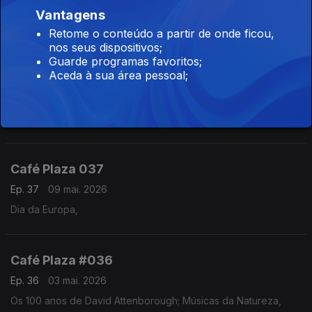
Ep. 39
16 mai. 2026
Vantagens
Os 60 anos do lp "Pet Spunds"; Músicas de 1966,
Retome o conteúdo a partir de onde ficou,
nos seus dispositivos;
Guarde programas favoritos;
Aceda à sua área pessoal;
Café Plaza #038
Ep. 38
10 mai. 2026
Os 80 anos de Donovan e os 90 de Carla Bley e Bobby Darin,
Café Plaza 037
Ep. 37
09 mai. 2026
Dia da Europa,
Café Plaza #036
Ep. 36
03 mai. 2026
Os 100 anos de David Attenborough; Músicas da Natureza,