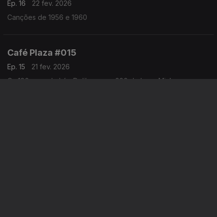
Ep. 16
22 fev. 2026
Canções de 1956 e 1960
Café Plaza #015
Ep. 15
21 fev. 2026
Os 190 anos de Léo Delibes e os 200 de Leon Minkus,
Café Plaza #013
Ep. 13
14 fev. 2026
Dia dos Namorados
Instale a aplicação
RTP Play