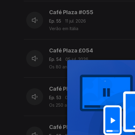
Café Plaza #055
Ep. 55
11 jul. 2026
Verão em Itália
Café Plaza £054
Ep. 54
05 jul. 2026
Os 80 anos de Toquinho e os 70 de Tom 
Café Plaza @053
Ep. 53
04 jul. 2026
Os 250 anos dos EUA; Homenagem a John P
Café Plaza #052