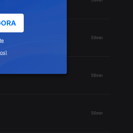
GORA
59min
de
dos)
58min
56min