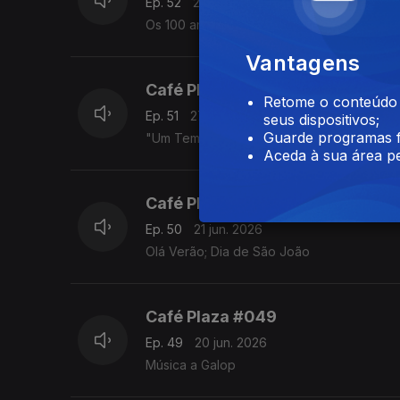
Ep. 52
28 jun. 2026
Os 100 anos de Mel Brooks e os 10 do "Ca
Vantagens
Café Plaza #051
Retome o conteúdo a
Ep. 51
27 jun. 2026
seus dispositivos;
Guarde programas f
"Um Tema e as Suas Variações": Summerti
Aceda à sua área pe
Café Plaza #051
Ep. 50
21 jun. 2026
Olá Verão; Dia de São João
Café Plaza #049
Ep. 49
20 jun. 2026
Música a Galop