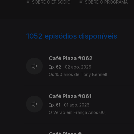
SOBRE O EPISÓDIO
SOBRE O PROGRAMA
1052
episódios disponíveis
937683
927878
Café Plaza #062
Ep. 62
02 ago. 2026
Os 100 anos de Tony Bennett
Café Plaza #061
Ep. 61
01 ago. 2026
O Verão em França Anos 60,