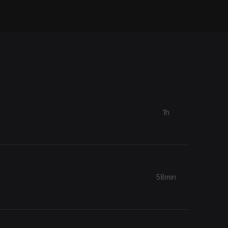
1h
58min