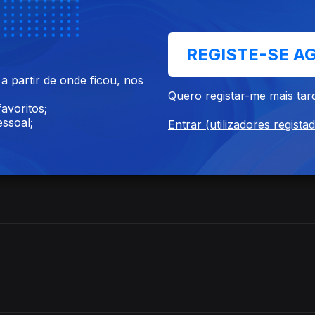
fé Plaza",
REGISTE-SE A
 partir de onde ficou, nos
Quero registar-me mais tar
avoritos;
me,
ssoal;
Entrar (utilizadores regista