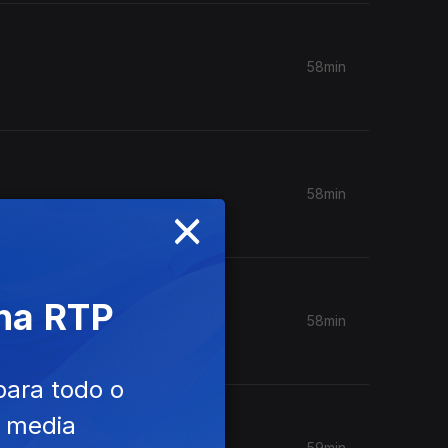
58min
58min
×
 na RTP
58min
para todo o
e media
59min