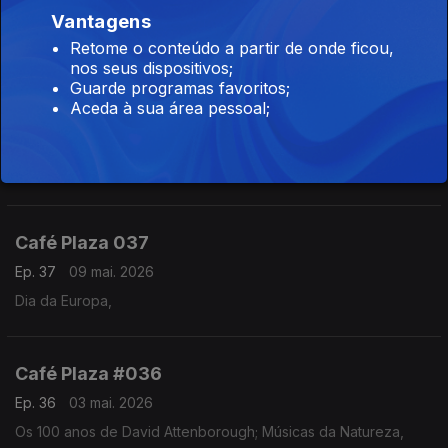
Ep. 39
16 mai. 2026
Vantagens
Os 60 anos do lp "Pet Spunds"; Músicas de 1966,
Retome o conteúdo a partir de onde ficou,
nos seus dispositivos;
Guarde programas favoritos;
Aceda à sua área pessoal;
Café Plaza #038
Ep. 38
10 mai. 2026
Os 80 anos de Donovan e os 90 de Carla Bley e Bobby Darin,
Café Plaza 037
Ep. 37
09 mai. 2026
Dia da Europa,
Café Plaza #036
Ep. 36
03 mai. 2026
Os 100 anos de David Attenborough; Músicas da Natureza,