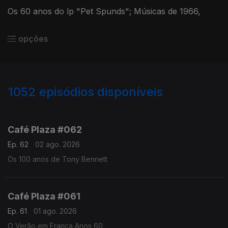
Os 60 anos do lp "Pet Spunds"; Músicas de 1966,
opções
1052
episódios disponíveis
937683
927878
918767
908805
Café Plaza #062
Ep. 62
02 ago. 2026
Os 100 anos de Tony Bennett
Café Plaza #061
Ep. 61
01 ago. 2026
O Verão em França Anos 60,