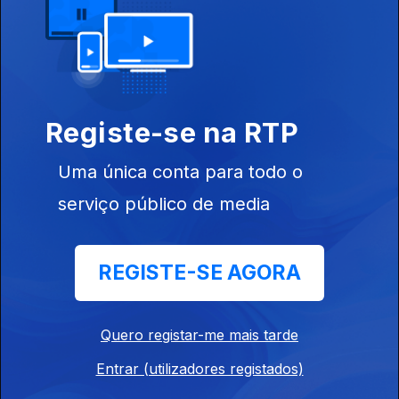
Café Plaza 042
Ep. 42
24 mai. 2026
Os 70 anos do Festival da Eurovisão,
Registe-se na RTP
Café Plaza 041
Uma única conta para todo o
Ep. 41
23 mai. 2026
Os 100 anos de Miles Davis,
serviço público de media
Café Plaza #040
REGISTE-SE AGORA
Ep. 40
17 mai. 2026
Músicas de 1966,
Quero registar-me mais tarde
Entrar (utilizadores registados)
Café Plaza 039