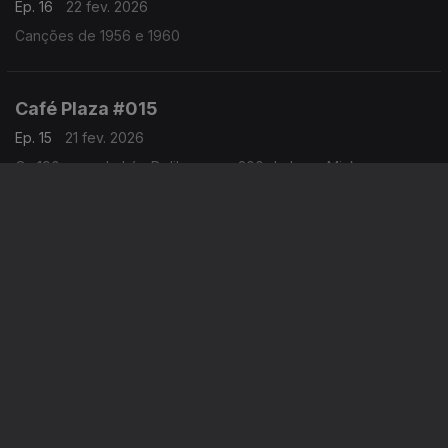
Ep. 16
22 fev. 2026
Canções de 1956 e 1960
Café Plaza #015
Ep. 15
21 fev. 2026
Os 190 anos de Léo Delibes e os 200 de Leon Minkus,
Café Plaza #013
Ep. 13
14 fev. 2026
Dia dos Namorados
Instale a aplicação
RTP Play