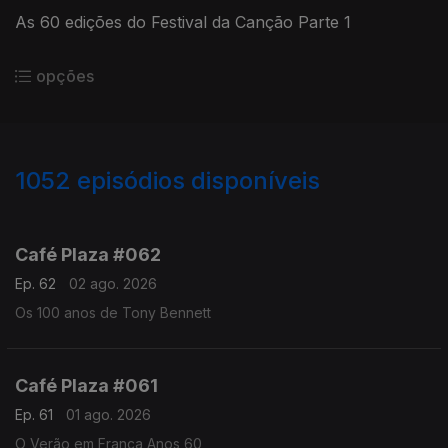
As 60 edições do Festival da Canção Parte 1
opções
1052
episódios disponíveis
937683
927878
918767
Café Plaza #062
Ep. 62
02 ago. 2026
Os 100 anos de Tony Bennett
Café Plaza #061
Ep. 61
01 ago. 2026
O Verão em França Anos 60,