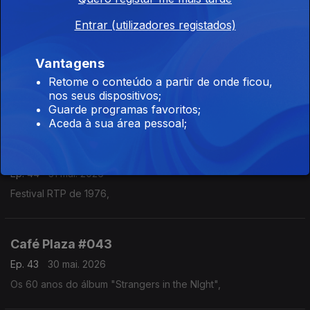
O Melhor da BBC; Festival Tv da Canção 1966
Entrar (utilizadores registados)
Vantagens
Café Plaza #045
Retome o conteúdo a partir de onde ficou,
Ep. 45
06 jun. 2026
nos seus dispositivos;
As 60 edições do Festival da Canção Parte 1
Guarde programas favoritos;
Aceda à sua área pessoal;
Café Plaza #044
Ep. 44
31 mai. 2026
Festival RTP de 1976,
Café Plaza #043
Ep. 43
30 mai. 2026
Os 60 anos do álbum "Strangers in the NIght",