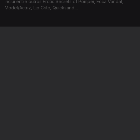
inclui entre outros Erotic Secrets of Pompei, Ecca Vandal,
Model/Actriz, Lip Critc, Quicksand....
Indiegente
27 mai. 2026
Inclui entre outros Gurriers, Jon Spencer, Cola, Yard Act,
Hovvdy,....
Este conteúdo faz parte de
Sugestões musicais
Indiegente
Os Sabores do
Alta Tensão
Jazz