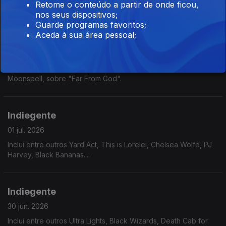
Editors....
Retome o conteúdo a partir de onde ficou,
nos seus dispositivos;
Guarde programas favoritos;
Aceda à sua área pessoal;
Indiegente
02 jul. 2026
Entrevista com Pedro Paixão e Fernando Ribeiro, dos
Moonspell, sobre "Far From God".
Indiegente
01 jul. 2026
Inclui entre outros Yard Act, This is Lorelei, Chelsea Wolfe, PJ
Harvey, Black Bananas....
Indiegente
30 jun. 2026
Inclui entre outros Ultra Lights, Black Wizards, Death Cab for