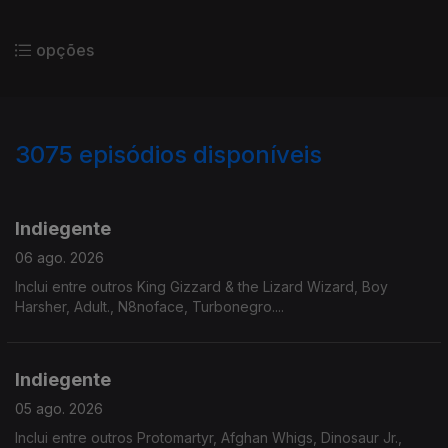
opções
3075
episódios disponíveis
943240
939077
935224
931746
Indiegente
06 ago. 2026
Inclui entre outros King Gizzard & the Lizard Wizard, Boy
Harsher, Adult., N8noface, Turbonegro....
Indiegente
05 ago. 2026
Inclui entre outros Protomartyr, Afghan Whigs, Dinosaur Jr.,