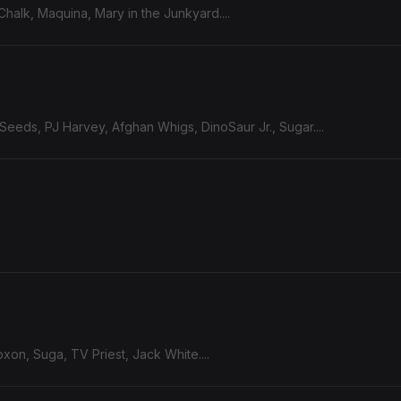
Chalk, Maquina, Mary in the Junkyard....
and The Bad Seeds, PJ Harvey, Afghan Whigs, DinoSaur Jr., Sugar....
xon, Suga, TV Priest, Jack White....