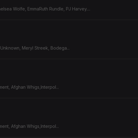
helsea Wolfe, EmmaRuth Rundle, PJ Harvey....
e Unknown, Meryl Streek, Bodega...
ent, Afghan Whigs,Interpol...
ent, Afghan Whigs,Interpol...