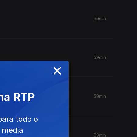
59min
59min
×
 na RTP
59min
para todo o
e media
59min