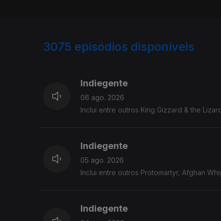
3075
episódios disponíveis
943240
939077
Indiegente
06 ago. 2026
Inclui entre outros King Gizzard & the Liza
Indiegente
05 ago. 2026
Inclui entre outros Protomartyr, Afghan Whig
Indiegente