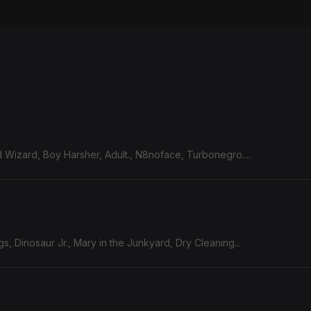
rd Wizard, Boy Harsher, Adult., N8noface, Turbonegro....
s, Dinosaur Jr., Mary in the Junkyard, Dry Cleaning...