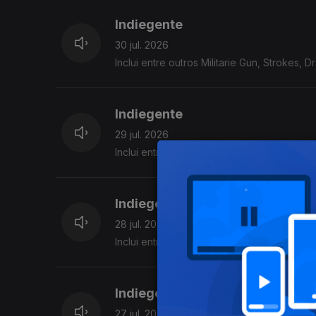
Indiegente
30 jul. 2026
Inclui entre outros Militarie Gun, Strokes, 
Indiegente
29 jul. 2026
Inclui entre outros Strokes, Snayx,Meryl S
Indiegente
28 jul. 2026
Inclui entre outros KennyHoopla, Joe Unkno
Indiegente
27 jul. 2026