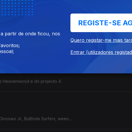
es, Adult., Deade Pioners, Mike ...
REGISTE-SE A
 partir de onde ficou, nos
Quero registar-me mais tar
e, We Bless This Mess, Honestav, Jack Kays, Dinosaur Jr....
avoritos;
ssoal;
Entrar (utilizadores regista
dos Heavenwood e do projecto 4
nosaur Jr., Butthole Surfers, ween....