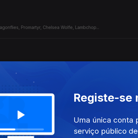
Dragonflies, Promartyr, Chelsea Wolfe, Lambchop...
treek, N8noface, YHWH Nailgun...
Registe-se
wn, Mary in the Junkyard, Dry Cleaning, Gurriers, Dead Pioneers....
Uma única conta 
serviço público d