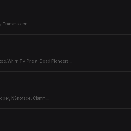
y Transmission
ep,Whirr, TV Priest, Dead Pioneers....
ooper, N8noface, Clamm....