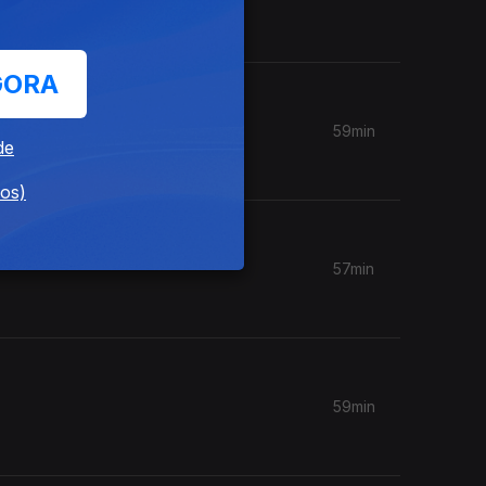
GORA
59min
de
dos)
57min
59min