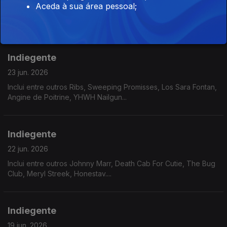
Aceda à sua área pessoal;
Inclui entre outros La La Lar, Kneecap, Lip Critic, Kim Gordon,
Dry Cleaning...
Indiegente
23 jun. 2026
Inclui entre outros Ribs, Sweeping Promisses, Los Sara Fontan,
Angine de Poitrine, YHWH Nailgun...
Indiegente
22 jun. 2026
Inclui entre outros Johnny Marr, Death Cab For Cutie, The Bug
Club, Meryl Streek, Honestav....
Indiegente
19 jun. 2026