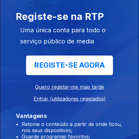
Inclui entre outros Ultra Lights, Black Wizards, Death Cab for
Cutie, Paul Solger, Iceage...
Registe-se na RTP
Uma única conta para todo o
Indiegente
serviço público de media
29 jun. 2026
Inclui entre outros Ultra Lights, Black Wizards, Death Cab for
Cutie, Paul Solger, Iceage...
REGISTE-SE AGORA
Indiegente
Quero registar-me mais tarde
26 jun. 2026
Entrar (utilizadores registados)
Inclui entre outros Graham Coxo, Heavy Lungs, TV Priest,
Scam, Saul Williams...
Vantagens
Retome o conteúdo a partir de onde ficou,
Indiegente
nos seus dispositivos;
Guarde programas favoritos;
24 jun. 2026