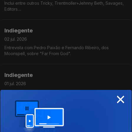
Inclui entre outros Tricky, Trentmoller+Jehnny Beth, Savages,
Editors....
Indiegente
02 jul. 2026
Entrevista com Pedro Paixão e Fernando Ribeiro, dos
Moonspell, sobre "Far From God".
Indiegente
01 jul. 2026
×
Inclui entre outros Yard Act, This is Lorelei, Chelsea Wolfe, PJ
Harvey, Black Bananas....
Indiegente
30 jun. 2026