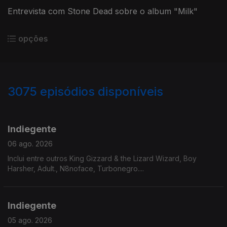
Entrevista com Stone Dead sobre o album "Milk"
opções
3075
episódios disponíveis
943240
939077
935224
931746
Indiegente
06 ago. 2026
Inclui entre outros King Gizzard & the Lizard Wizard, Boy
Harsher, Adult., N8noface, Turbonegro....
Indiegente
05 ago. 2026