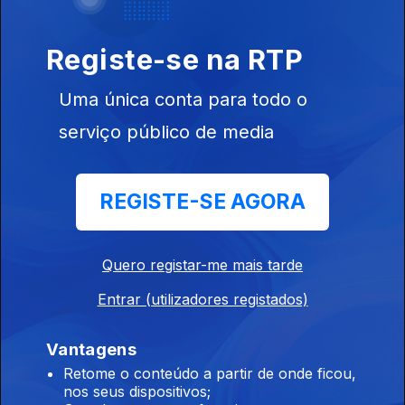
30 jun. 2026
Inclui entre outros Ultra Lights, Black Wizards, Death Cab for
Registe-se na RTP
Cutie, Paul Solger, Iceage...
Uma única conta para todo o
Indiegente
serviço público de media
29 jun. 2026
Inclui entre outros Ultra Lights, Black Wizards, Death Cab for
Cutie, Paul Solger, Iceage...
REGISTE-SE AGORA
Indiegente
Quero registar-me mais tarde
26 jun. 2026
Entrar (utilizadores registados)
Inclui entre outros Graham Coxo, Heavy Lungs, TV Priest,
Scam, Saul Williams...
Vantagens
Retome o conteúdo a partir de onde ficou,
nos seus dispositivos;
Indiegente