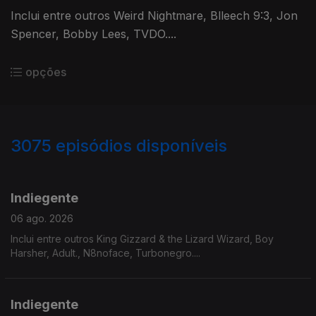
Inclui entre outros Weird Nightmare, Blleech 9:3, Jon
Spencer, Bobby Lees, TVDO....
opções
3075
episódios disponíveis
943240
939077
935224
931746
Indiegente
06 ago. 2026
Inclui entre outros King Gizzard & the Lizard Wizard, Boy
Harsher, Adult., N8noface, Turbonegro....
Indiegente