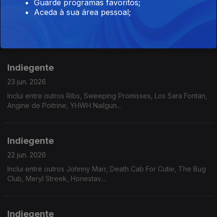
Guarde programas favoritos;
24 jun. 2026
Aceda à sua área pessoal;
Inclui entre outros La La Lar, Kneecap, Lip Critic, Kim Gordon,
Dry Cleaning...
Indiegente
23 jun. 2026
Inclui entre outros Ribs, Sweeping Promisses, Los Sara Fontan,
Angine de Poitrine, YHWH Nailgun...
Indiegente
22 jun. 2026
Inclui entre outros Johnny Marr, Death Cab For Cutie, The Bug
Club, Meryl Streek, Honestav....
Indiegente