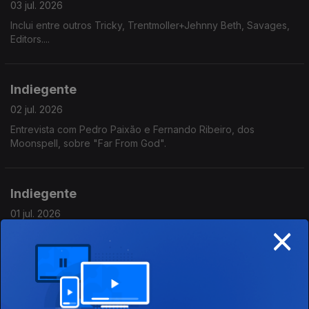
03 jul. 2026
Inclui entre outros Tricky, Trentmoller+Jehnny Beth, Savages,
Editors....
Indiegente
02 jul. 2026
Entrevista com Pedro Paixão e Fernando Ribeiro, dos
Moonspell, sobre "Far From God".
Indiegente
01 jul. 2026
×
Inclui entre outros Yard Act, This is Lorelei, Chelsea Wolfe, PJ
Harvey, Black Bananas....
Indiegente