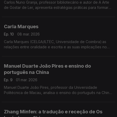
Carlos Nuno Granja, professor bibliotecário e autor de A Arte
de Gostar de Ler, apresenta estratégias práticas para formar
leitores, defendendo a leitura como uma prática cultural que
se aprende e se cultiva desde cedo.
Carla Marques
Ep. 10
08 mar. 2026
Carla Marques (CELGA/ILTEC, Universidade de Coimbra):as
relações entre oralidade e escrita e as suas implicações no
ensino do português, a partir da comunicação apresentada no
Congresso Internacional Entre Textos,...
Manuel Duarte João Pires e ensino do
português na China
Ep. 9
01 mar. 2026
Manuel Duarte João Pires, professor da Universidade
Politécnica de Macau, analisa o ensino do português na China
a partir de dados quantitativos, identificando desafios e
tendências de crescimento. ...
Zhang Minfen: a tradução e receção de Os