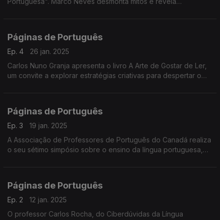
Portuguesa". Marco Neves desmonta mitos e revela
curiosidades da nossa língua com humor e rigor. Uma leitura
leve e envolvente para quem adora palavras!
Páginas de Português
Ep. 4
26 jan. 2025
Carlos Nuno Granja apresenta o livro A Arte de Gostar de Ler,
um convite a explorar estratégias criativas para despertar o
prazer da leitura, especialmente entre os mais jovens. ...
Páginas de Português
Ep. 3
19 jan. 2025
A Associação de Professores de Português do Canadá realiza
o seu sétimo simpósio sobre o ensino da língua portuguesa,
em Montreal. ...
Páginas de Português
Ep. 2
12 jan. 2025
O professor Carlos Rocha, do Ciberdúvidas da Língua