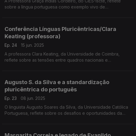
A Professora Graça Índias Cordeiro, do CIES-Iscte, reflete
sobre a língua portuguesa como exemplo vivo de
pluricentrismo, a partir da sua intervenção na 11.ª Conferência
sobre Línguas Pluricêntricas.
Conferência Línguas Pluricêntricas/Clara
Keating (professora)
Ep. 24
15 jun. 2025
A professora Clara Keating, da Universidade de Coimbra,
reflete sobre as tensões entre quadros nacionais e
transnacionais na descrição das línguas pluricêntricas, como o
português. ...
Augusto S. da Silva e a standardização
pluricêntrica do português
Ep. 23
08 jun. 2025
O linguista Augusto Soares da Silva, da Universidade Católica
Portuguesa, reflete sobre os desafios e oportunidades da
standardização pluricêntrica do português, ...
Margarita Correia e legado de Evanildo