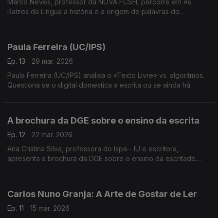
Marco Neves, professor da NOVA FCSH, percorre em As
Raízes da Língua a história e a origem de palavras do
quotidiano português.Mostra como a etimologia revela viagens
antigas escondidas nas palavras mais familiares.
Paula Ferreira (UC/IPS)
Ep. 13
29 mar. 2026
Paula Ferreira (UC/IPS) analisa o «Texto Livre» vs. algoritmos.
Questiona se o digital domestica a escrita ou se ainda há
espaço para o erro e o rascunho na era da correção
automática e imediata.
A brochura da DGE sobre o ensino da escrita
Ep. 12
22 mar. 2026
Ana Cristina Silva, professora do Ispa - IU e escritora,
apresenta a brochura da DGE sobre o ensino da escritade
fendendo que a "escrita inventada" no pré-escolar é um
processo cognitivo essencial em que ...
Carlos Nuno Granja: A Arte de Gostar de Ler
Ep. 11
15 mar. 2026