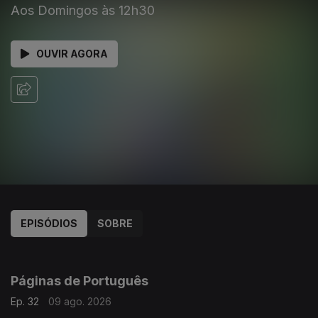
Aos Domingos às 12h30
OUVIR AGORA
EPISÓDIOS
SOBRE
932854
912012
894672
875246
858863
839727
820156
800617
786335
Páginas de Português
Ep. 32
09 ago. 2026