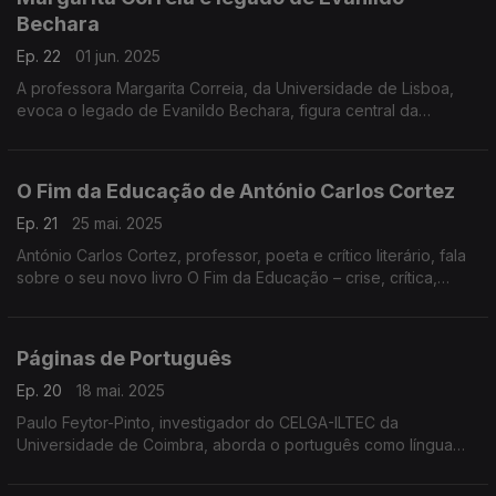
Bechara
Ep. 22
01 jun. 2025
A professora Margarita Correia, da Universidade de Lisboa,
evoca o legado de Evanildo Bechara, figura central da
gramática e da filologia em português, falecido a 22 de maio
de 2025. ...
O Fim da Educação de António Carlos Cortez
Ep. 21
25 mai. 2025
António Carlos Cortez, professor, poeta e crítico literário, fala
sobre o seu novo livro O Fim da Educação – crise, crítica,
ensino e utopia, um ensaio de intervenção que denuncia o
colapso do sistema educativo. ...
Páginas de Português
Ep. 20
18 mai. 2025
Paulo Feytor-Pinto, investigador do CELGA-ILTEC da
Universidade de Coimbra, aborda o português como língua
pluricêntrica no contexto da 11.ª Conferência Internacional das
Línguas Pluricêntricas. ...