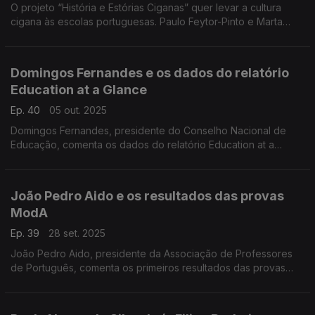
O projeto “História e Estórias Ciganas” quer levar a cultura
cigana às escolas portuguesas. Paulo Feytor-Pinto e Marta
Torres explicam como esta iniciativa promove inclusão e
diversidade no ensino.
Domingos Fernandes e os dados do relatório
Education at a Glance
Ep. 40
05 out. 2025
Domingos Fernandes, presidente do Conselho Nacional de
Educação, comenta os dados do relatório Education at a
Glance 2025, da OCDE, que revela níveis preocupantes de
literacia em Portugal. ...
João Pedro Aido e os resultados das provas
ModA
Ep. 39
28 set. 2025
João Pedro Aido, presidente da Associação de Professores
de Português, comenta os primeiros resultados das provas
ModA, aplicadas em formato digital aos alunos do 4.º e 6.º
anos. Em destaque, os desempenhos a Português