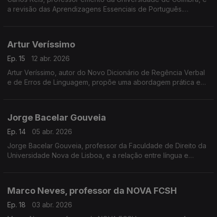
a revisão das Aprendizagens Essenciais de Português.
Em análiseo fim da obrigatoriedade de obras de José
Saramago e as suas implicações no ensino da literatura.
Artur Veríssimo
Ep. 15
12 abr. 2026
Artur Veríssimo, autor do Novo Dicionário de Regência Verbal
e de Erros de Linguagem, propõe uma abordagem prática e
acessível à gramática baseada em exemplos do uso real da
língua para esclarecer dúvidas e evitar erros
Jorge Bacelar Gouveia
Ep. 14
05 abr. 2026
Jorge Bacelar Gouveia, professor da Faculdade de Direito da
Universidade Nova de Lisboa, e a relação entre língua e
direito e a necessidade de enquadramento jurídico da língua
portuguesa ....
Marco Neves, professor da NOVA FCSH
Ep. 18
03 abr. 2026