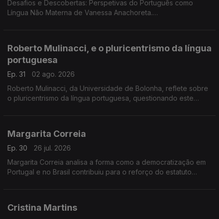
Desafios e Descobertas: Perspetivas do Português como
Língua Não Materna de Vanessa Anachoreta.
Livro dedicado aos desafios e às metodologias do ensino do
português a diferentes públicos e contextos de apendizagem
Roberto Mulinacci, e o pluricentrismo da língua
portuguesa
Ep. 31
02 ago. 2026
Roberto Mulinacci, da Universidade de Bolonha, reflete sobre
o pluricentrismo da língua portuguesa, questionando este
conceito e debatendo as suas implicações para o ensino e a
internacionalização do português
Margarita Correia
Ep. 30
26 jul. 2026
Margarita Correia analisa a forma como a democratização em
Portugal e no Brasil contribuiu para o reforço do estatuto
internacional da língua portuguesa e para a sua expansão
através da educação e da literacia.
Cristina Martins