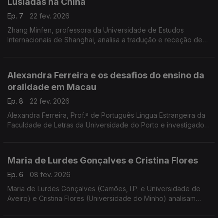
Lusíadas na China
Ep. 7
22 fev. 2026
Zhang Minfen, professora da Universidade de Estudos
Internacionais de Shanghai, analisa a tradução e receção de
Os Lusíadas na China desde os anos 1980 ...
Alexandra Ferreira e os desafios do ensino da
oralidade em Macau
Ep. 8
22 fev. 2026
Alexandra Ferreira, Prof.ª de Português Língua Estrangeira da
Faculdade de Letras da Universidade do Porto e investigadora
do Centro de Linguística da UP, analisa o ensino da oralidade
em português a partir de uma experiência com estudantes de
Macau. O estudo reflete sobre as dificuldades e
Maria de Lurdes Gonçalves e Cristina Flores
especificidades do desenvolvimento da competência oral
neste contexto.
Ep. 6
08 fev. 2026
Maria de Lurdes Gonçalves (Camões, I.P. e Universidade de
Aveiro) e Cristina Flores (Universidade do Minho) analisam
visões de professores de Português Língua de Herança na
Suíça. ...