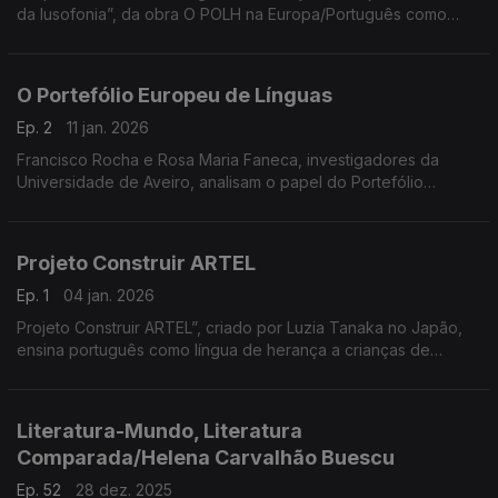
da lusofonia”, da obra O POLH na Europa/Português como
Língua de Herança, assinado por Mariana Martins, Rita
Dorneles, Elizabeth Ferreira e Danielli Simões
O Portefólio Europeu de Línguas
Ep. 2
11 jan. 2026
Francisco Rocha e Rosa Maria Faneca, investigadores da
Universidade de Aveiro, analisam o papel do Portefólio
Europeu de Línguas na valorização das línguas de herança em
contextos migratórios. ...
Projeto Construir ARTEL
Ep. 1
04 jan. 2026
Projeto Construir ARTEL”, criado por Luzia Tanaka no Japão,
ensina português como língua de herança a crianças de
famílias migrantes. Iniciado como creche, tornou-se espaço
educativo e afetivo, ...
Literatura-Mundo, Literatura
Comparada/Helena Carvalhão Buescu
Ep. 52
28 dez. 2025