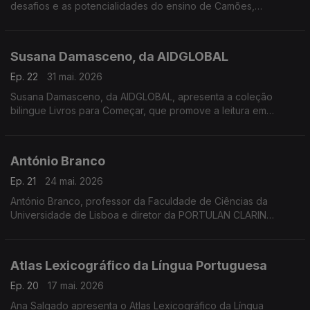
desafios e as potencialidades do ensino de Camões,
procurando aproximar a sua obra dos alunos e da língua
portuguesa contemporânea
Susana Damasceno, da AIDGLOBAL
Ep. 22
31 mai. 2026
Susana Damasceno, da AIDGLOBAL, apresenta a coleção
bilingue Livros para Começar, que promove a leitura em
português e changana junto de crianças moçambicanas,
valorizando as línguas locais e a educação.
António Branco
Ep. 21
24 mai. 2026
António Branco, professor da Faculdade de Ciências da
Universidade de Lisboa e diretor da PORTULAN CLARIN
apresenta os modelos de inteligência artificial Evaristo,
Albertina, Gervásio e Serafim ,,,
Atlas Lexicográfico da Língua Portuguesa
Ep. 20
17 mai. 2026
Ana Salgado apresenta o Atlas Lexicográfico da Língua