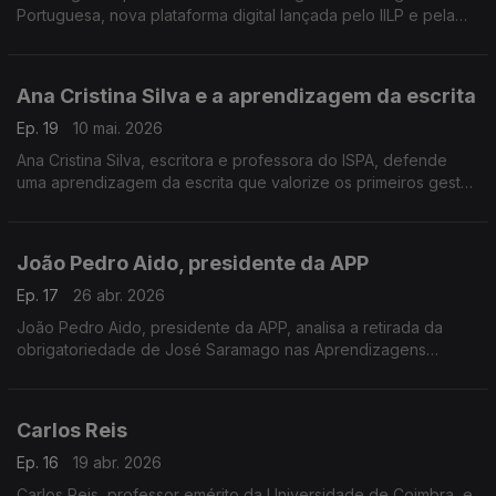
Portuguesa, nova plataforma digital lançada pelo IILP e pela
Academia das Ciências de Lisboa para mapear a diversidade
lexical do português no espaço da CPLP
Ana Cristina Silva e a aprendizagem da escrita
Ep. 19
10 mai. 2026
Ana Cristina Silva, escritora e professora do ISPA, defende
uma aprendizagem da escrita que valorize os primeiros gestos
e experiências das crianças com a linguagem escrita antes do
ensino formal.
João Pedro Aido, presidente da APP
Ep. 17
26 abr. 2026
João Pedro Aido, presidente da APP, analisa a retirada da
obrigatoriedade de José Saramago nas Aprendizagens
Essenciais. Destaca os contratos de leitura como garantia da
sua presença no ensino, sem imposição curricular.
Carlos Reis
Ep. 16
19 abr. 2026
Carlos Reis, professor emérito da Universidade de Coimbra, e