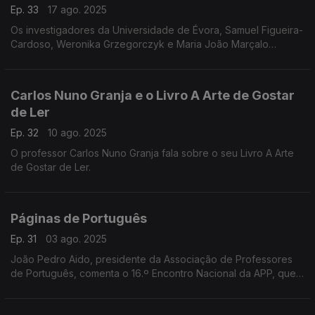
Ep. 33
17 ago. 2025
Os investigadores da Universidade de Évora, Samuel Figueira-
Cardoso, Weronika Grzegorczyk e Maria João Marçalo
apresentam o estudo sobre o Mirandês, o Barranquenho e a
Língua Gestual Portuguesa
Carlos Nuno Granja e o Livro A Arte de Gostar
de Ler
Ep. 32
10 ago. 2025
O professor Carlos Nuno Granja fala sobre o seu Livro A Arte
de Gostar de Ler.
Páginas de Português
Ep. 31
03 ago. 2025
João Pedro Aido, presidente da Associação de Professores
de Português, comenta o 16.º Encontro Nacional da APP, que
decorreu em Aveiro de 3 a 5 de julho.