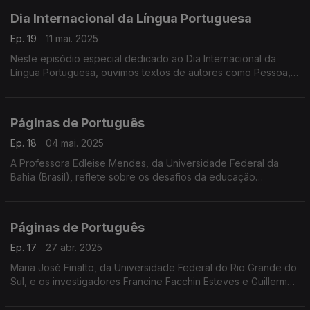
Dia Internacional da Língua Portuguesa
Ep. 19
11 mai. 2025
Neste episódio especial dedicado ao Dia Internacional da
Língua Portuguesa, ouvimos textos de autores como Pessoa,
Mia Couto, Camões, João Cabral de Melo Neto e Manuel
Bandeira, na voz da atriz Maria Henrique. ...
Páginas de Português
Ep. 18
04 mai. 2025
A Professora Edleise Mendes, da Universidade Federal da
Bahia (Brasil), reflete sobre os desafios da educação
linguística no século XXI, antecipando a sua intervenção no XII
SEPEXLE, ...r
Páginas de Português
Ep. 17
27 abr. 2025
Maria José Finatto, da Universidade Federal do Rio Grande do
Sul, e os investigadores Francine Facchin Esteves e Guillermo
Silva Villar apresentam o projeto de construção de uma
terminologia de raiz para textos ...