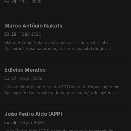
Ep. 29
19 jul. 2026
Marco António Nakata
Ep. 28
12 jul. 2026
Marco António Nakata apresenta a missão do Instituto
Guimarães Rosa na promoção internacional da língua
portuguesa e da cultura brasileira, destacando o papel da
diplomacia cultural.
Edleise Mendes
Ep. 27
05 jul. 2026
Edleise Mendes apresenta o XVI Curso de Capacitação em
Santiago de Compostela, dedicado à criação de materiais
didáticos para o ensino do português a falantes de galego e
ao desenvolvimento do PPPLE
João Pedro Aido (APP)
Ep. 26
28 jun. 2026
João Pedro Aido (APP) comenta as provas nacionais de