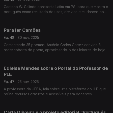
Caetano W. Galindo apresenta Latim em Pó, obra que mostra o
português como resultado de usos, desvios e mudanças ao
longo do tempo. Na entrevista, defende que a língua é feita
por pessoas — sobretudo pelas crianças — ...
Para ler Camões
Ep. 48
30 nov. 2025
Comentando 35 poemas, António Carlos Cortez convida à
redescoberta do poeta, aproximando-o dos leitores de hoje
com sensibilidade pedagógica e literária.
Edleise Mendes sobre o Portal do Professor de
PLE
Ep. 47
23 nov. 2025
A professora da UFBA, fala sobre uma plataforma do IILP que
reúne recursos gratuitos e acessíveis para docentes.
Carla Oliveira e o projeto editorial “Português