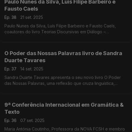
Paulo Nunes da Silva, Luís Filipe Barbeiro e
Fausto Caels
Ep. 38
21 set. 2025
Paulo Nunes da Silva, Luís Filipe Barbeiro e Fausto Caels,
coautores do livro Teorias Discursivas em Diálogo –
Perspetivas e Análises, refletem sobre classificações textuais,
documentos programáticos e ...
O Poder das Nossas Palavras livro de Sandra
Duarte Tavares
Ep. 37
14 set. 2025
Sandra Duarte Tavares apresenta o seu novo livro O Poder
das Nossas Palavras, uma reflexão que cruza linguística,
neurociência e empatia. Em conversa, destaca o impacto das
palavras nas emoções, nos comportamentos ...
9ª Conferência Internacional em Gramática &
Texto
Ep. 36
07 set. 2025
Maria Antónia Coutinho, Professora da NOVA FCSH e membro