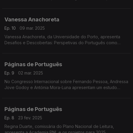
Cintra, destacando o seu contributo para os estudos dialetais,
...
Vanessa Anachoreta
Ep. 10
09 mar. 2025
Vanessa Anachoreta, da Universidade do Porto, apresenta
Desafios e Descobertas: Perspetivas do Português como
Língua Não Materna, obra que coorganizou com Andreia
Warrot, ...
Páginas de Português
Ep. 9
02 mar. 2025
No Congresso Internacional sobre Fernando Pessoa, Andressa
Jove Godoy e Antónia Mora-Luna apresentam um estudo
histórico e pedagógico sobre a presença do poeta na cultura
escolar do ensino secundário em Portugal.
Páginas de Português
Ep. 8
23 fev. 2025
Regina Duarte, comissária do Plano Nacional de Leitura,
apresenta a Academia PNL e os projetos para 2025 ...