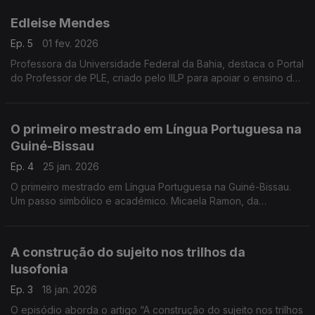
Edleise Mendes
Ep. 5
01 fev. 2026
Professora da Universidade Federal da Bahia, destaca o Portal
do Professor de PLE, criado pelo IILP para apoiar o ensino do
português com recursos gratuitos e formação de docentes.
O primeiro mestrado em Língua Portuguesa na
Guiné-Bissau
Ep. 4
25 jan. 2026
O primeiro mestrado em Língua Portuguesa na Guiné-Bissau.
Um passo simbólico e académico. Micaela Ramon, da
Universidade do Minho destaca o desafio de adaptar o ensino
ao contexto local sem repetir modelos europeus.
A construção do sujeito nos trilhos da
lusofonia
Ep. 3
18 jan. 2026
O episódio aborda o artigo “A construção do sujeito nos trilhos