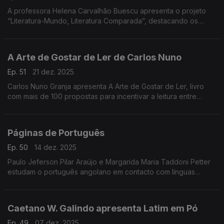
A professora Helena Carvalhão Buescu apresenta o projeto
“Literatura-Mundo, Literatura Comparada”, destacando os
volumes dedicados à literatura em português. ...
A Arte de Gostar de Ler de Carlos Nuno
Ep. 51
21 dez. 2025
Carlos Nuno Granja apresenta A Arte de Gostar de Ler, livro
com mais de 100 propostas para incentivar a leitura entre
crianças e jovens. Dirigido a pais, professores e mediadores,
destaca a leitura como prática criativa
Páginas de Português
Ep. 50
14 dez. 2025
Paulo Jeferson Pilar Araújo e Margarida Maria Taddoni Petter
estudam o português angolano em contacto com línguas
bantu, destacando traços e alertando para a importância de
distinguir influência real de coincidência.
Caetano W. Galindo apresenta Latim em Pó
Ep. 49
07 dez. 2025