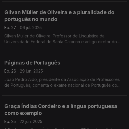
das Ciências de Lisboa. ...
Gilvan Müller de Oliveira e a pluralidade do
português no mundo
Ep. 27
06 jul. 2025
Gilvan Müller de Oliveira, Professor de Linguística da
Universidade Federal de Santa Catarina e antigo diretor do
IILP, reflete sobre a pluralidade do português no mundo. ...
Páginas de Português
Ep. 26
29 jun. 2025
João Pedro Aido, presidente da Associação de Professores
de Português, comenta o exame nacional de Português do
12.º ano, agora obrigatório para todos os alunos,
independentemente da área de estudos. ...
Graça Índias Cordeiro e a língua portuguesa
como exemplo
Ep. 25
22 jun. 2025