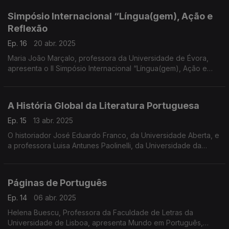
Simpósio Internacional “Língua(gem), Ação e
Reflexão
Ep. 16
20 abr. 2025
Maria João Marçalo, professora da Universidade de Évora,
apresenta o II Simpósio Internacional “Língua(gem), Ação e
Reflexão”, que reúne especialistas de Portugal e Brasil para
refletir sobre novas abordagens no ensino .
A História Global da Literatura Portuguesa
Ep. 15
13 abr. 2025
O historiador José Eduardo Franco, da Universidade Aberta, e
a professora Luisa Antunes Paolinelli, da Universidade da
Madeira, apresentam A História Global da Literatura
Portuguesa, ...
Páginas de Português
Ep. 14
06 abr. 2025
Helena Buescu, Professora da Faculdade de Letras da
Universidade de Lisboa, apresenta Mundo em Português,