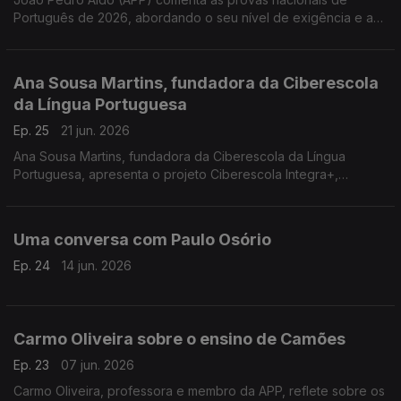
Português de 2026, abordando o seu nível de exigência e a
polémica gerada por uma questão do exame do 12.º ano
Ana Sousa Martins, fundadora da Ciberescola
da Língua Portuguesa
Ep. 25
21 jun. 2026
Ana Sousa Martins, fundadora da Ciberescola da Língua
Portuguesa, apresenta o projeto Ciberescola Integra+,
dedicado à inclusão linguística de crianças e adultos migrantes
através da aprendizagem do português
Uma conversa com Paulo Osório
Ep. 24
14 jun. 2026
Carmo Oliveira sobre o ensino de Camões
Ep. 23
07 jun. 2026
Carmo Oliveira, professora e membro da APP, reflete sobre os