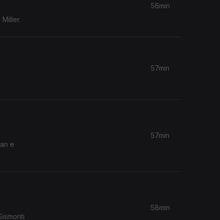
56min
Miller.
57min
57min
ean e
58min
Gismonti