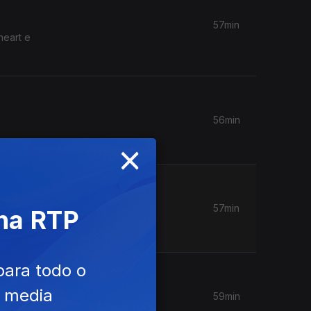
57min
heart e
56min
×
57min
 na RTP
para todo o
e media
59min