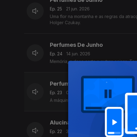
Ep. 25
21 jun. 2026
Uma flor na montanha e as regras da atrac
Holger Czukay.
Perfumes De Junho
Ep. 24
14 jun. 2026
Memória, a dose certa e outras coisas. Te
Perfumes de junho
Ep. 23
07 jun. 2026
A máquina do tempo e a bondade da violet
Alucinações De Maio
Ep. 22
31 mai. 2026