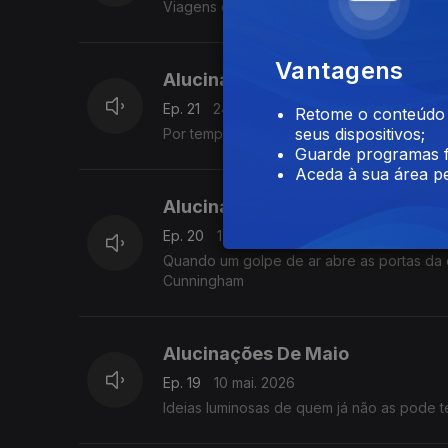
Viagens com e sem regresso, ou 'that's li
Vantagens
Alucinações De Maio
Ep. 21
24 mai. 2026
Retome o conteúdo a
seus dispositivos;
Por tempos nunca dantes sobrevoados. Te
Guarde programas f
Aceda à sua área pe
Alucinações De Maio
Ep. 20
17 mai. 2026
Quando um golpe de ar abre as portas da 
Cunningham
Alucinações De Maio
Ep. 19
10 mai. 2026
Ideias luminosas de quem já não as pode t