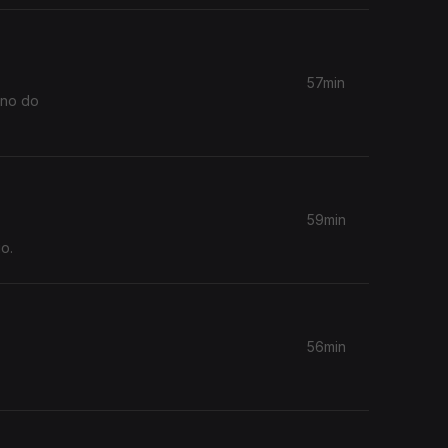
57min
ano do
59min
o.
56min