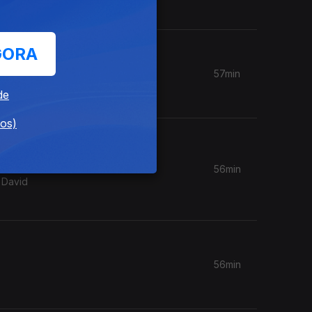
GORA
57min
Orchestra
de
dos)
56min
 David
56min