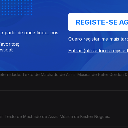
fe'. Texto de Machado de Assis. Música de Aksak Maboul.
REGISTE-SE A
 partir de onde ficou, nos
xto de Machado de Assis. Música de Peter Gordon & Love Of Life 
Quero registar-me mais tar
avoritos;
ssoal;
Entrar (utilizadores regista
eternidade. Texto de Machado de Assis. Música de Peter Gordon &
er. Texto de Machado de Assis. Música de Kristen Nogués.