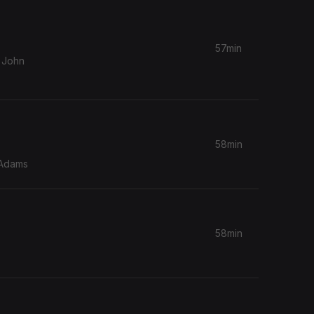
57min
& John
58min
 Adams
58min