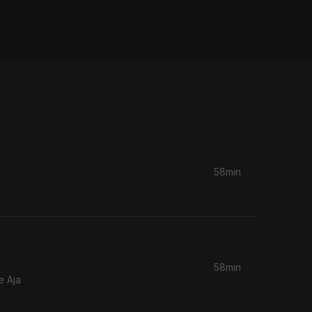
58min
58min
e Aja