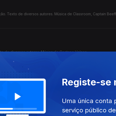
ção. Texto de diversos autores. Música de Classroom, Captain Beef
xto de diversos autores. Música de Caetano Veloso
Registe-se
a. Textos de diversos autores. Música de Holger Czukay e outros.
Uma única conta 
serviço público d