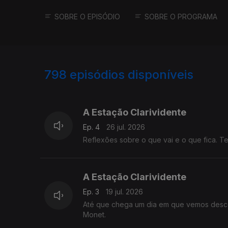
SOBRE O EPISÓDIO
SOBRE O PROGRAMA
798
episódios disponíveis
927890
908806
A Estação Clarividente
Ep. 4
26 jul. 2026
Reflexões sobre o que vai e o que fica. Tex
A Estação Clarividente
Ep. 3
19 jul. 2026
Até que chega um dia em que vemos descer
Monet.