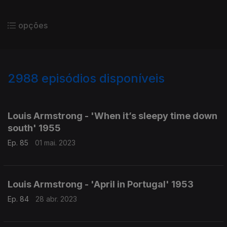
opções
2988
episódios disponíveis
684085
680942
674813
672835
Louis Armstrong - 'When it’s sleepy time down
south' 1955
Ep. 85
01 mai. 2023
Louis Armstrong - 'April in Portugal' 1953
Ep. 84
28 abr. 2023