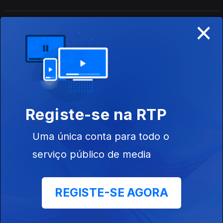
×
'João na terra do jaze'
Ep. 66
03 abr. 2023
Giant Steps / John Coltrane (sax)
Ep. 65
31 mar. 2023
Registe-se na RTP
Uma única conta para todo o
John Coltrane 4teto - 1965
serviço público de media
Ep. 64
30 mar. 2023
REGISTE-SE AGORA
Blues: Dinah Washington voz
Ep. 63
29 mar. 2023