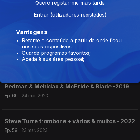
Quero registar-me mais tarde
Entrar (utilizadores registados)
Vera Morais voz & Hristo Goleminov sax,
Ep. 62
28 mar. 2023
Vantagens
Retome o conteúdo a partir de onde ficou,
nos seus dispositivos;
Chuchu Valdês & Paquito d'Rivera 6teto - 2022
Guarde programas favoritos;
Aceda à sua área pessoal;
Ep. 61
27 mar. 2023
Redman & Mehldau & McBride & Blade -2019
Ep. 60
24 mar. 2023
Steve Turre trombone + vários & muitos - 2022
Ep. 59
23 mar. 2023