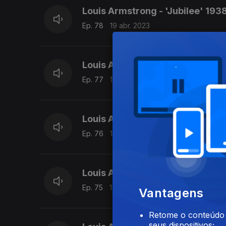
Louis Armstrong - 'Jubilee' 193
Ep. 78
19 abr. 2023
Louis Armstrong - 'St Louis Blue
Ep. 77
18 abr. 2023
Louis Armstrong - 'I'm going hun
Ep. 76
17 abr. 2023
Louis Armstrong - 'Drop that sa
Ep. 75
14 abr. 2023
Vantagens
Retome o conteúdo a
seus dispositivos;