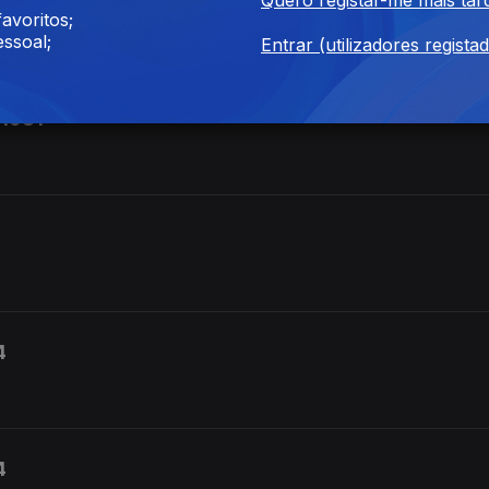
' 1924
avoritos;
ssoal;
Entrar (utilizadores regista
 1981
4
4