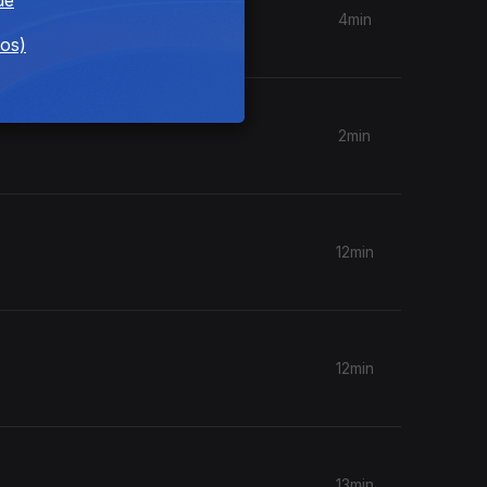
4min
dos)
2min
12min
12min
13min