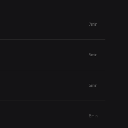
7min
5min
5min
8min