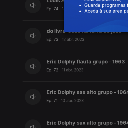
Louis Armstrong - 'Copenhagen
Guarde programas f
Ep. 74
13 abr. 2023
Aceda à sua área pe
do livro 'João na terra do jaze' -
Ep. 73
12 abr. 2023
Eric Dolphy flauta grupo - 1963
Ep. 72
11 abr. 2023
Eric Dolphy sax alto grupo - 196
Ep. 71
10 abr. 2023
Eric Dolphy sax alto grupo - 196