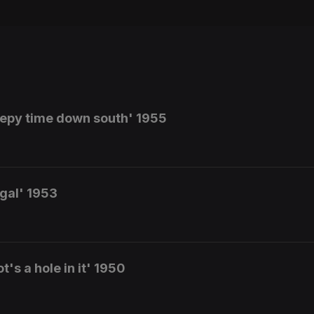
eepy time down south' 1955
ugal' 1953
's a hole in it' 1950