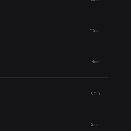
10min
14min
6min
3min