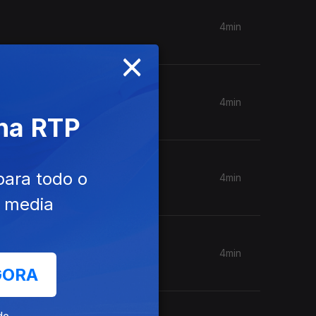
4min
×
4min
 na RTP
para todo o
4min
e media
4min
GORA
de