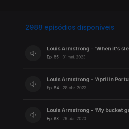
2988
episódios disponíveis
684085
680942
Louis Armstrong - 'When it’s sl
Ep. 85
01 mai. 2023
Louis Armstrong - 'April in Port
Ep. 84
28 abr. 2023
Louis Armstrong - 'My bucket got
Ep. 83
26 abr. 2023