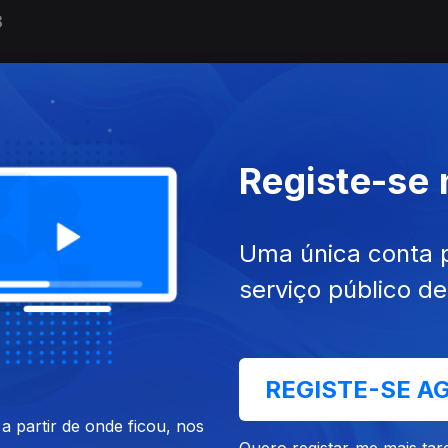
8
s' 1927
Registe-se
tin' - 1927
Uma única conta 
serviço público d
ck' 1926
REGISTE-SE A
 partir de onde ficou, nos
Quero registar-me mais tar