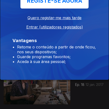
REGISTE-SE AGORA
29 dez. 2016
Quero registar-me mais tarde
Entrar (utilizadores registados)
Vantagens
Ep. 17
05 jan. 2017
Retome o conteúdo a partir de onde ficou,
nos seus dispositivos;
Guarde programas favoritos;
Aceda à sua área pessoal;
Ep. 18
12 jan. 2017