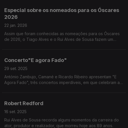
Especial sobre os nomeados para os Óscares
2026
22 jan. 2026
Assim que foram conhecidas as nomeações para os Óscares
de 2026, o Tiago Alves e o Rui Alves de Sousa fazem um
primeiro balanço dos filmes e protagonistas que podem vir a
vencer as categorias deste ano.
Concerto"E agora Fado"
29 set. 2025
António Zambujo, Camané e Ricardo Ribeiro apresentam "E
Agora Fado", três concertos imperdíveis, em que celebram a
música e a amizade. No Coliseu dos Recreios, em Lisboa, a 13
e 14 de novembro e no Super Bock Arena, Porto, a 22 de
novembro. “E Agora Fado” combina fados tradicionais e
Robert Redford
originais.
16 set. 2025
Rui Alves de Sousa recorda alguns momentos da carreira do
ator, produtor e realizador, que morreu hoje aos 89 anos.