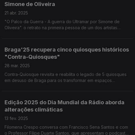
Simone de Oliveira
21 abr. 2025
"O Palco da Guerra - A guerra do Ultramar por Simone de
Oliveira". o retrato na primeira pessoa de um dos artistas
portugueses convocados para animar as tropas no Ultramar.
Edição de Noémia Gonçalves
Braga'25 recupera cinco quiosques históricos
"Contra-Quiosques"
28 mar. 2025
Contra-Quiosque revisita e reabilita o legado de 5 quiosques
em desuso de Braga para os transformar em espaços
expositivos e dá a conhecer 5 obras resultantes de
residências artísticas. Reportagem de Diamantino José.
Edição 2025 do Dia Mundial da Rádio aborda
alterações climáticas
13 fev. 2025
Filomena Crespo conversa com Francisco Sena Santos e com
o Professor Filipe Duarte Santos, que apresentam o podcast