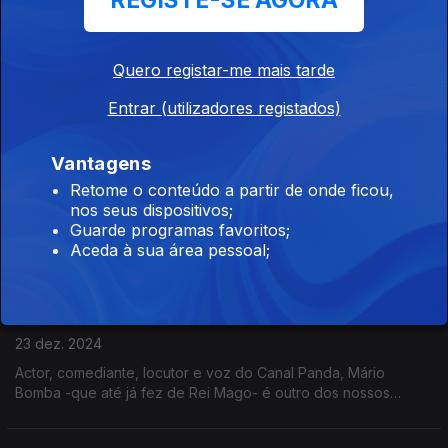
REGISTE-SE AGORA
Goucha
23 dez. 2024
Quero registar-me mais tarde
Pedro Miguel Ribeiro foi à procura de histórias de nascidos a
25 de Dezembro como, por exemplo, uma das figuras mais
Entrar (utilizadores registados)
célebres da televisão portuguesa: Manuel Luís Goucha.
Vantagens
Nascidos 25 de Dezembro: Hugo Van der Ding
Retome o conteúdo a partir de onde ficou,
23 dez. 2024
nos seus dispositivos;
Hugo Van Der Ding nasceu a 24 de Dezembro às 23:00 pela
Guarde programas favoritos;
hora de Lisboa. Acontece que também é neerlandês, e pelo
Aceda à sua área pessoal;
fuso horário de Amsterdão, nasceu já a 25 de Dezembro.
Nascidos 25 de Dezembro: Mário Bomba
23 dez. 2024
Actor, comediante, locutor e voz do Canal Panda, Mário
Bomba -que até já fez de Rei Mago- é outro dos nossos
"Nascidos a 25 de Dezembro".