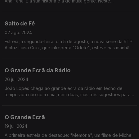
Ana Faria. E a sua história é a de muita gente. Neste
documentário que é também um agradecimento junta as vozes
de João Carlos Callixto, Marisa Liz e Maria Duarte.
Salto de Fé
02 ago. 2024
Estreia já segunda-feira, dia 5 de agosto, a nova série da RTP.
A atriz Luisa Cruz, que intreperta "Odete", esteve nas manhãs
da Antena 1 para divulgar este projeto.
O Grande Ecrã da Rádio
26 jul. 2024
João Lopes chega ao grande ecrã da rádio em fecho de
temporada não com uma, nem duas, mas três sugestões para
acompanharem o seu verão.
O Grande Ecrã
19 jul. 2024
A primeira estreia de destaque: "Memória", um filme de Michel