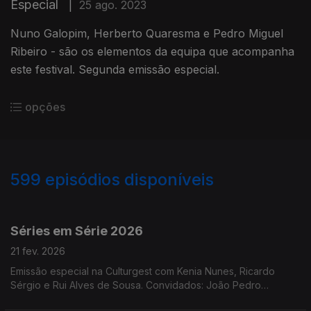
Especial
|
25 ago. 2023
Nuno Galopim, Herberto Quaresma e Pedro Miguel
Ribeiro - são os elementos da equipa que acompanha
este festival. Segunda emissão especial.
opções
599
episódios disponíveis
872065
844704
821213
800665
792267
781241
775039
763438
762963
Séries em Série 2026
21 fev. 2026
Emissão especial na Culturgest com Kenia Nunes, Ricardo
Sérgio e Rui Alves de Sousa. Convidados: João Pedro
Galveias, José Fragoso, Laura Dutra e Manuel Amaro da Costa.