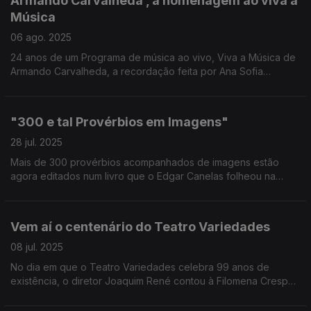
Armando Carvalheda , a homenagem ao viva a
Música
06 ago. 2025
24 anos de um Programa de música ao vivo, Viva a Música de
Armando Carvalheda, a recordação feita por Ana Sofia
Carvalheda, produtora do programa
"300 e tal Provérbios em Imagens"
28 jul. 2025
Mais de 300 provérbios acompanhados de imagens estão
agora editados num livro que o Edgar Canelas folheou na
rádio, numa conversa com os autores deste trabalho - Sónia
Reis e Jorge Baptista.
Vem aí o centenário do Teatro Variedades
08 jul. 2025
No dia em que o Teatro Variedades celebra 99 anos de
existência, o diretor Joaquim René contou à Filomena Crespo
como vão ser assinalados os 100 anos de memórias de um dos
ícones culturais do Parque Mayer.