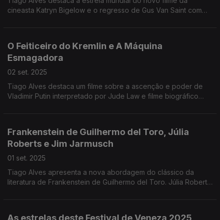
Tiago Alves destaca a estreia mundial do novo filme da
cineasta Katryn Bigelow e o regresso de Gus Van Saint com
Dead Man´s Wire.
O Feiticeiro do Kremlin e A Máquina
Esmagadora
02 set. 2025
Tiago Alves destaca um filme sobre a ascenção e poder de
Vladimir Putin interpretado por Jude Law e filme biográfico
onde Dwayne Johnson interpreta o lutador Mak Kerr.
Frankenstein de Guilhermo del Toro, Júlia
Roberts e Jim Jarmusch
01 set. 2025
Tiago Alves apresenta a nova abordagem do clássico da
literatura de Frankenstein de Guilhermo del Toro. Júlia Roberts
tem um papel que pode garantir um Óscar e Jim Jarmusch
apresenta um drama sensível.
As estrelas deste Festival de Veneza 2025