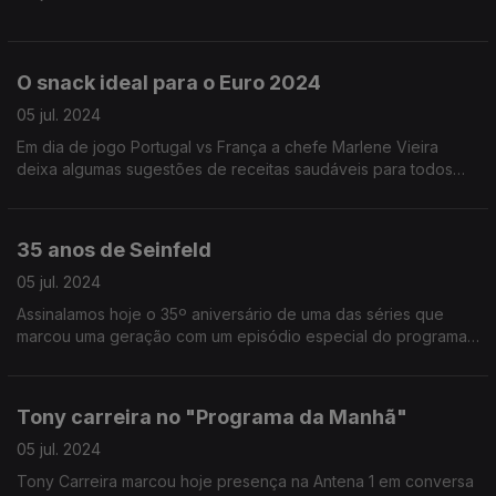
O snack ideal para o Euro 2024
05 jul. 2024
Em dia de jogo Portugal vs França a chefe Marlene Vieira
deixa algumas sugestões de receitas saudáveis para todos
aqueles que querem acompanhar o grande jogo com um
snack.
35 anos de Seinfeld
05 jul. 2024
Assinalamos hoje o 35º aniversário de uma das séries que
marcou uma geração com um episódio especial do programa
"Fora de Série". Rui Alves de Sousa esteve no programa da
manhã.
Tony carreira no "Programa da Manhã"
05 jul. 2024
Tony Carreira marcou hoje presença na Antena 1 em conversa