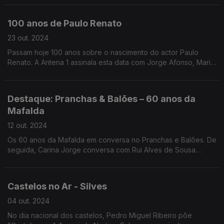
Xavier e Rui Zink.
100 anos de Paulo Renato
23 out. 2024
Passam hoje 100 anos sobre o nascimento do actor Paulo
Renato. A Antena 1 assinala esta data com Jorge Afonso, Maria
Isolete e Carlos Quintas.
Destaque: Pranchas & Balões – 60 anos da
Mafalda
12 out. 2024
Os 60 anos da Mafalda em conversa no Pranchas e Balões. De
seguida, Carina Jorge conversa com Rui Alves de Sousa
sobre o podcast dedicado à BD da Antena 1, e a criação do
Dia Nacional da BD portuguesa.
Castelos no Ar - Silves
04 out. 2024
No dia nacional dos castelos, Pedro Miguel Ribeiro põe