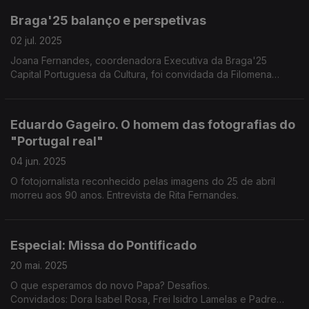
Braga'25 balanço e perspetivas
02 jul. 2025
Joana Fernandes, coordenadora Executiva da Braga'25
Capital Portuguesa da Cultura, foi convidada da Filomena
Crespo para fazer o balanço dos primeiros 6 meses e projetar
a programação do semestre que agora começa.
Eduardo Gageiro. O homem das fotografias do
"Portugal real"
04 jun. 2025
O fotojornalista reconhecido pelas imagens do 25 de abril
morreu aos 90 anos. Entrevista de Rita Fernandes.
Especial: Missa do Pontificado
20 mai. 2025
O que esperamos do novo Papa? Desafios.
Convidados: Dora Isabel Rosa, Frei Isidro Lamelas e Padre