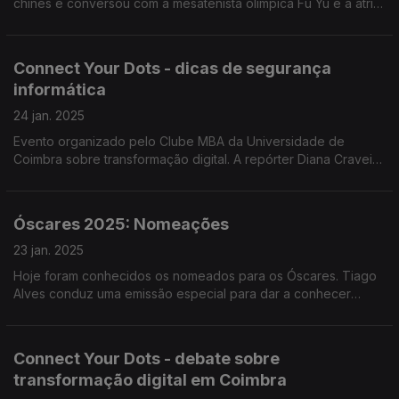
chinês e conversou com a mesatenista olímpica Fu Yu e a atriz
Jani Zhao para saber como cidadãos de origem chinesa no
nosso país festejam o Ano Novo Lunar.
Connect Your Dots - dicas de segurança
informática
24 jan. 2025
Evento organizado pelo Clube MBA da Universidade de
Coimbra sobre transformação digital. A repórter Diana Craveiro
conversou com André Baptista, o "hacker mais valioso", que
deixou dicas de segurança informática.
Óscares 2025: Nomeações
23 jan. 2025
Hoje foram conhecidos os nomeados para os Óscares. Tiago
Alves conduz uma emissão especial para dar a conhecer
filmes e protagonistas, com João Lopes e Rui Alves de Sousa.
Connect Your Dots - debate sobre
transformação digital em Coimbra