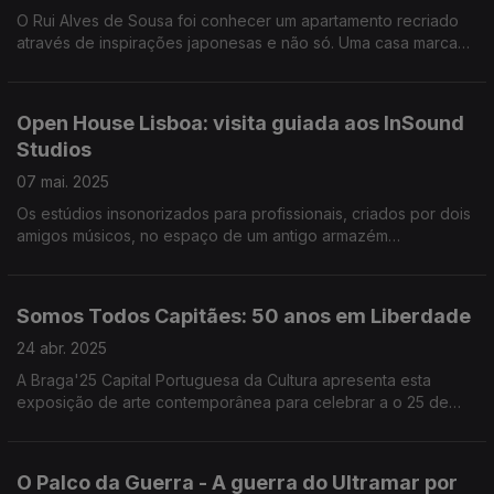
O Rui Alves de Sousa foi conhecer um apartamento recriado
através de inspirações japonesas e não só. Uma casa marcada
por um T no próprio espaço, mas também com a cerimónia do
chá. Estará de portas abertas dias 10 e 11.
Open House Lisboa: visita guiada aos InSound
Studios
07 mai. 2025
Os estúdios insonorizados para profissionais, criados por dois
amigos músicos, no espaço de um antigo armazém
farmacêutico, no bairro das Olaias, é um dos edifícios que
estará de portas abertas dias 10 e 11 de maio.
Somos Todos Capitães: 50 anos em Liberdade
24 abr. 2025
A Braga'25 Capital Portuguesa da Cultura apresenta esta
exposição de arte contemporânea para celebrar a o 25 de
Abril de 1974, que pode visitar a partir de sábado. O repórter
Diamantino José antecipa o que poderá ver.
O Palco da Guerra - A guerra do Ultramar por