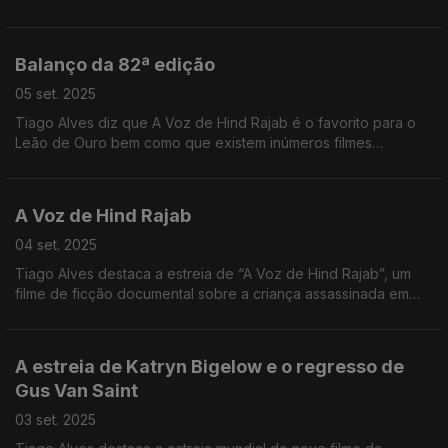
Balanço da 82ª edição
05 set. 2025
Tiago Alves diz que A Voz de Hind Rajab é o favorito para o
Leão de Ouro bem como que existem inúmeros filmes
relevantes pela temática abordada.
A Voz de Hind Rajab
04 set. 2025
Tiago Alves destaca a estreia de “A Voz de Hind Rajab”, um
filme de ficção documental sobre a criança assassinada em
Gaza em janeiro do ano passado. É um forte candidato para
receber o Leão de Ouro.
A estreia de Katryn Bigelow e o regresso de
Gus Van Saint
03 set. 2025