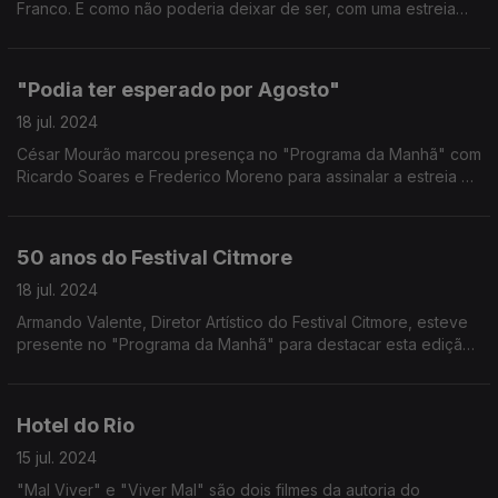
Franco. E como não poderia deixar de ser, com uma estreia
chega uma sugestão "do passado". Esta semana regressamos
a 2014 com "Miss Julie".
"Podia ter esperado por Agosto"
18 jul. 2024
César Mourão marcou presença no "Programa da Manhã" com
Ricardo Soares e Frederico Moreno para assinalar a estreia do
seu novo projeto, e estreia como realizador.
50 anos do Festival Citmore
18 jul. 2024
Armando Valente, Diretor Artístico do Festival Citmore, esteve
presente no "Programa da Manhã" para destacar esta edição
de 2024.
Hotel do Rio
15 jul. 2024
"Mal Viver" e "Viver Mal" são dois filmes da autoria do