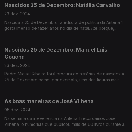
Nascidos 25 de Dezembro: Natália Carvalho
23 dez. 2024
Nascida a 25 de Dezembro, a editora de política da Antena 1
gosta imenso de fazer anos no dia de natal. Até porque,
desde muito nova, sempre insistiu que merecia duas prendas.
Nascidos 25 de Dezembro: Manuel Luís
Goucha
23 dez. 2024
Pedro Miguel Ribeiro foi à procura de histórias de nascidos a
25 de Dezembro como, por exemplo, uma das figuras mais
célebres da televisão portuguesa: Manuel Luís Goucha.
As boas maneiras de José Vilhena
05 dez. 2024
Na semana da irreverência na Antena 1 recordamos José
Vilhena, o humorista que publicou mais de 60 livros durante a
ditadura. Rui Alves de Sousa conversa com Luís Vilhena, Hugo