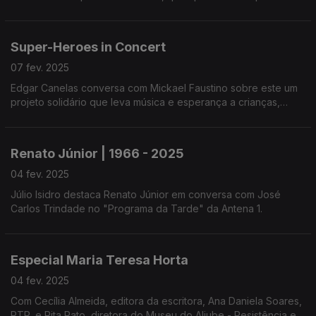
"A Escala do Clima" e com Rita Fernandes, autora do podcast
"Meta Zero".
Super-Heroes in Concert
07 fev. 2025
Edgar Canelas conversa com Mickael Faustino sobre este um
projeto solidário que leva música e esperança a crianças,
jovens e famílias em hospitais, escolas e IPO. Concertos com
apoio da Antena 1.
Renato Júnior | 1966 - 2025
04 fev. 2025
Júlio Isidro destaca Renato Júnior em conversa com José
Carlos Trindade no "Programa da Tarde" da Antena 1.
Especial Maria Teresa Horta
04 fev. 2025
Com Cecília Almeida, editora da escritora, Ana Daniela Soares,
RTP, e Rita Rato, diretora do Museu do Aljube - Resistência e