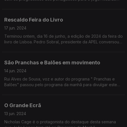
Soares conversa com José Carlos Trindade sobre os
contornos da emissão especial de mais logo na Antena 1.
Rescaldo Feira do Livro
17 jun. 2024
Terminou ontem, dia 16 de junho, a edição de 2024 da feira do
livro de Lisboa. Pedro Sobral, presidente da APEL conversou
hoje com Ricardo Soares com um balanço da afluência e
resultados deste ano.
São Pranchas e Balões em movimento
14 jun. 2024
Rui Alves de Sousa, voz e autor do programa " Pranchas e
Balões" passou pelo programa da manhã para divulgar este
que é um programa com foco na banda desenhada.
O Grande Ecrã
13 jun. 2024
Nicholas Cage é o protagonista do destaque desta semana