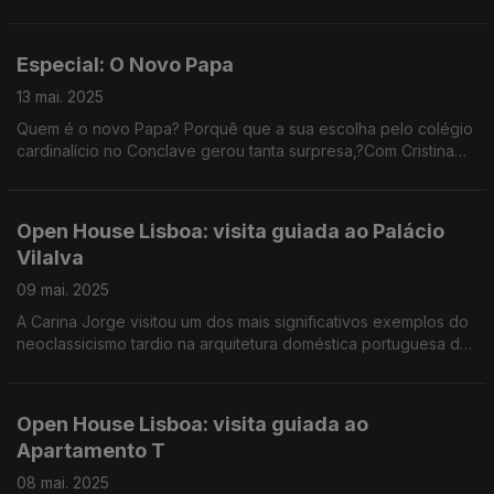
João Basto.
Com Cristina Esteves, gravação de Diogo Axel e produção de
Cristina Condinho.
Especial: O Novo Papa
13 mai. 2025
Quem é o novo Papa? Porquê que a sua escolha pelo colégio
cardinalício no Conclave gerou tanta surpresa,?Com Cristina
Esteves, gravação de João Carrasco e produção de Cristina
Condinho e Ana Sofia Carvalheda
Open House Lisboa: visita guiada ao Palácio
Vilalva
09 mai. 2025
A Carina Jorge visitou um dos mais significativos exemplos do
neoclassicismo tardio na arquitetura doméstica portuguesa do
séc. XIX. Em 2023 foi cedido à Procuradoria de Justiça. Dias 10
e 11 de portas abertas.
Open House Lisboa: visita guiada ao
Apartamento T
08 mai. 2025