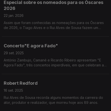
Especial sobre os nomeados para os Óscares
2026
22 jan. 2026
Assim que foram conhecidas as nomeações para os Óscares
de 2026, o Tiago Alves e o Rui Alves de Sousa fazem um
primeiro balanço dos filmes e protagonistas que podem vir a
vencer as categorias deste ano.
Concerto"E agora Fado"
29 set. 2025
António Zambujo, Camané e Ricardo Ribeiro apresentam "E
Agora Fado", três concertos imperdíveis, em que celebram a
música e a amizade. No Coliseu dos Recreios, em Lisboa, a 13
e 14 de novembro e no Super Bock Arena, Porto, a 22 de
novembro. “E Agora Fado” combina fados tradicionais e
Robert Redford
originais.
16 set. 2025
Rui Alves de Sousa recorda alguns momentos da carreira do
ator, produtor e realizador, que morreu hoje aos 89 anos.