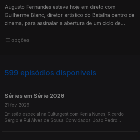
Augusto Fernandes esteve hoje em direto com
Guilherme Blanc, diretor artístico do Batalha centro de
cinema, para assinalar a abertura de um ciclo de
longas e curtas metragens dedicadas ao cineasta
David Cronenberg.
opções
599
episódios disponíveis
872065
844704
821213
800665
792267
781241
775039
763438
762963
Séries em Série 2026
21 fev. 2026
Emissão especial na Culturgest com Kenia Nunes, Ricardo
Sérgio e Rui Alves de Sousa. Convidados: João Pedro
Galveias, José Fragoso, Laura Dutra e Manuel Amaro da Costa.