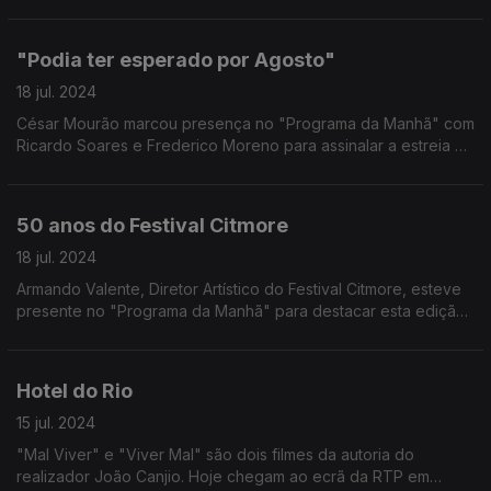
chega uma sugestão "do passado". Esta semana regressamos
a 2014 com "Miss Julie".
"Podia ter esperado por Agosto"
18 jul. 2024
César Mourão marcou presença no "Programa da Manhã" com
Ricardo Soares e Frederico Moreno para assinalar a estreia do
seu novo projeto, e estreia como realizador.
50 anos do Festival Citmore
18 jul. 2024
Armando Valente, Diretor Artístico do Festival Citmore, esteve
presente no "Programa da Manhã" para destacar esta edição
de 2024.
Hotel do Rio
15 jul. 2024
"Mal Viver" e "Viver Mal" são dois filmes da autoria do
realizador João Canjio. Hoje chegam ao ecrã da RTP em