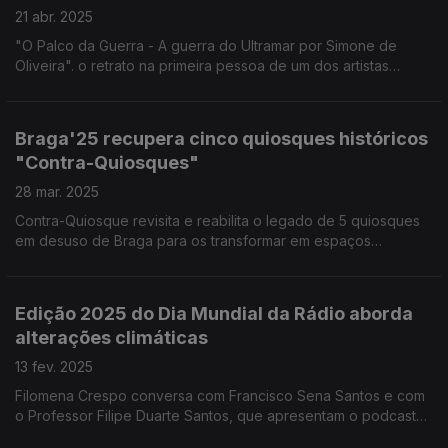
21 abr. 2025
"O Palco da Guerra - A guerra do Ultramar por Simone de
Oliveira". o retrato na primeira pessoa de um dos artistas
portugueses convocados para animar as tropas no Ultramar.
Edição de Noémia Gonçalves
Braga'25 recupera cinco quiosques históricos
"Contra-Quiosques"
28 mar. 2025
Contra-Quiosque revisita e reabilita o legado de 5 quiosques
em desuso de Braga para os transformar em espaços
expositivos e dá a conhecer 5 obras resultantes de
residências artísticas. Reportagem de Diamantino José.
Edição 2025 do Dia Mundial da Rádio aborda
alterações climáticas
13 fev. 2025
Filomena Crespo conversa com Francisco Sena Santos e com
o Professor Filipe Duarte Santos, que apresentam o podcast
"A Escala do Clima" e com Rita Fernandes, autora do podcast