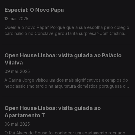
Cristina Condinho.
Especial: O Novo Papa
13 mai. 2025
Quem é o novo Papa? Porquê que a sua escolha pelo colégio
cardinalício no Conclave gerou tanta surpresa,?Com Cristina
Esteves, gravação de João Carrasco e produção de Cristina
Condinho e Ana Sofia Carvalheda
Open House Lisboa: visita guiada ao Palácio
Vilalva
09 mai. 2025
A Carina Jorge visitou um dos mais significativos exemplos do
neoclassicismo tardio na arquitetura doméstica portuguesa do
séc. XIX. Em 2023 foi cedido à Procuradoria de Justiça. Dias 10
e 11 de portas abertas.
Open House Lisboa: visita guiada ao
Apartamento T
08 mai. 2025
O Rui Alves de Sousa foi conhecer um apartamento recriado