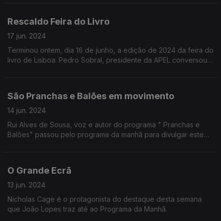
contornos da emissão especial de mais logo na Antena 1.
Rescaldo Feira do Livro
17 jun. 2024
Terminou ontem, dia 16 de junho, a edição de 2024 da feira do
livro de Lisboa. Pedro Sobral, presidente da APEL conversou
hoje com Ricardo Soares com um balanço da afluência e
resultados deste ano.
São Pranchas e Balões em movimento
14 jun. 2024
Rui Alves de Sousa, voz e autor do programa " Pranchas e
Balões" passou pelo programa da manhã para divulgar este
que é um programa com foco na banda desenhada.
O Grande Ecrã
13 jun. 2024
Nicholas Cage é o protagonista do destaque desta semana
que João Lopes traz até ao Programa da Manhã.