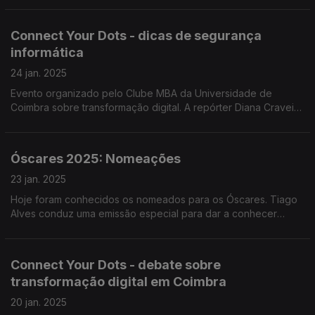
nosso país festejam o Ano Novo Lunar.
Connect Your Dots - dicas de segurança
informática
24 jan. 2025
Evento organizado pelo Clube MBA da Universidade de
Coimbra sobre transformação digital. A repórter Diana Craveiro
conversou com André Baptista, o "hacker mais valioso", que
deixou dicas de segurança informática.
Óscares 2025: Nomeações
23 jan. 2025
Hoje foram conhecidos os nomeados para os Óscares. Tiago
Alves conduz uma emissão especial para dar a conhecer
filmes e protagonistas, com João Lopes e Rui Alves de Sousa.
Connect Your Dots - debate sobre
transformação digital em Coimbra
20 jan. 2025