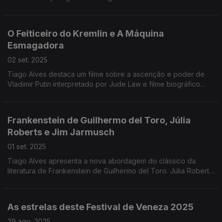
Dead Man´s Wire.
O Feiticeiro do Kremlin e A Máquina
Esmagadora
02 set. 2025
Tiago Alves destaca um filme sobre a ascenção e poder de
Vladimir Putin interpretado por Jude Law e filme biográfico
onde Dwayne Johnson interpreta o lutador Mak Kerr.
Frankenstein de Guilhermo del Toro, Júlia
Roberts e Jim Jarmusch
01 set. 2025
Tiago Alves apresenta a nova abordagem do clássico da
literatura de Frankenstein de Guilhermo del Toro. Júlia Roberts
tem um papel que pode garantir um Óscar e Jim Jarmusch
apresenta um drama sensível.
As estrelas deste Festival de Veneza 2025
29 ago. 2025