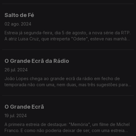
de João Carlos Callixto, Marisa Liz e Maria Duarte.
Salto de Fé
02 ago. 2024
Estreia já segunda-feira, dia 5 de agosto, a nova série da RTP.
A atriz Luisa Cruz, que intreperta "Odete", esteve nas manhãs
da Antena 1 para divulgar este projeto.
O Grande Ecrã da Rádio
26 jul. 2024
João Lopes chega ao grande ecrã da rádio em fecho de
temporada não com uma, nem duas, mas três sugestões para
acompanharem o seu verão.
O Grande Ecrã
19 jul. 2024
A primeira estreia de destaque: "Memória", um filme de Michel
Franco. E como não poderia deixar de ser, com uma estreia