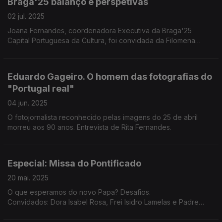
Braga'25 balanço e perspetivas
02 jul. 2025
Joana Fernandes, coordenadora Executiva da Braga'25
Capital Portuguesa da Cultura, foi convidada da Filomena
Crespo para fazer o balanço dos primeiros 6 meses e projetar
a programação do semestre que agora começa.
Eduardo Gageiro. O homem das fotografias do
"Portugal real"
04 jun. 2025
O fotojornalista reconhecido pelas imagens do 25 de abril
morreu aos 90 anos. Entrevista de Rita Fernandes.
Especial: Missa do Pontificado
20 mai. 2025
O que esperamos do novo Papa? Desafios.
Convidados: Dora Isabel Rosa, Frei Isidro Lamelas e Padre
João Basto.
Com Cristina Esteves, gravação de Diogo Axel e produção de