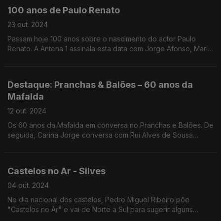
100 anos de Paulo Renato
23 out. 2024
Passam hoje 100 anos sobre o nascimento do actor Paulo
Renato. A Antena 1 assinala esta data com Jorge Afonso, Maria
Isolete e Carlos Quintas.
Destaque: Pranchas & Balões – 60 anos da
Mafalda
12 out. 2024
Os 60 anos da Mafalda em conversa no Pranchas e Balões. De
seguida, Carina Jorge conversa com Rui Alves de Sousa
sobre o podcast dedicado à BD da Antena 1, e a criação do
Dia Nacional da BD portuguesa.
Castelos no Ar - Silves
04 out. 2024
No dia nacional dos castelos, Pedro Miguel Ribeiro põe
"Castelos no Ar" e vai de Norte a Sul para sugerir alguns
castelos a visitar, falando de muitos outros entretanto.