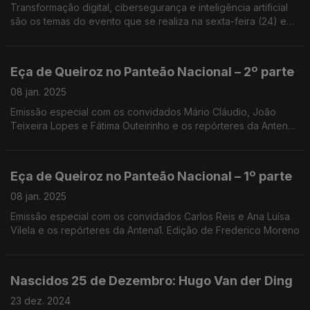
Transformação digital, cibersegurança e inteligência artificial
são os temas do evento que se realiza na sexta-feira (24) em
Coimbra, uma organização do Clube MBA-FEUC. Edgar
Canelas falou com Rita Melo e Mário Azevedo.
Eça de Queiroz no Panteão Nacional – 2º parte
08 jan. 2025
Emissão especial com os convidados Mário Cláudio, João
Teixeira Lopes e Fátima Outeirinho e os repórteres da Antena1.
Edição de António Jorge e João Vasco
Eça de Queiroz no Panteão Nacional – 1º parte
08 jan. 2025
Emissão especial com os convidados Carlos Reis e Ana Luísa
Vilela e os repórteres da Antena1. Edição de Frederico Moreno
Nascidos 25 de Dezembro: Hugo Van der Ding
23 dez. 2024