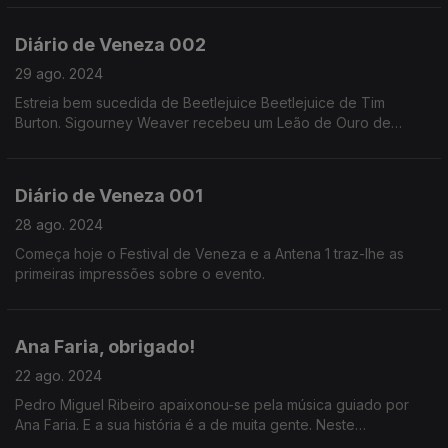
Diário de Veneza 002
29 ago. 2024
Estreia bem sucedida de Beetlejuice Beetlejuice de Tim
Burton. Sigourney Weaver recebeu um Leão de Ouro de
carreira, na cerimónia de abertura.
Diário de Veneza 001
28 ago. 2024
Começa hoje o Festival de Veneza e a Antena 1 traz-lhe as
primeiras impressões sobre o evento.
Ana Faria, obrigado!
22 ago. 2024
Pedro Miguel Ribeiro apaixonou-se pela música guiado por
Ana Faria. E a sua história é a de muita gente. Neste
documentário que é também um agradecimento junta as vozes