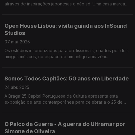
através de inspirações japonesas e não só. Uma casa marcada
por um T no próprio espaço, mas também com a cerimónia do
chá. Estará de portas abertas dias 10 e 11.
Open House Lisboa: visita guiada aos InSound
Studios
07 mai. 2025
Os estúdios insonorizados para profissionais, criados por dois
amigos músicos, no espaço de um antigo armazém
farmacêutico, no bairro das Olaias, é um dos edifícios que
estará de portas abertas dias 10 e 11 de maio.
Somos Todos Capitães: 50 anos em Liberdade
24 abr. 2025
A Braga'25 Capital Portuguesa da Cultura apresenta esta
exposição de arte contemporânea para celebrar a o 25 de
Abril de 1974, que pode visitar a partir de sábado. O repórter
Diamantino José antecipa o que poderá ver.
O Palco da Guerra - A guerra do Ultramar por
Simone de Oliveira