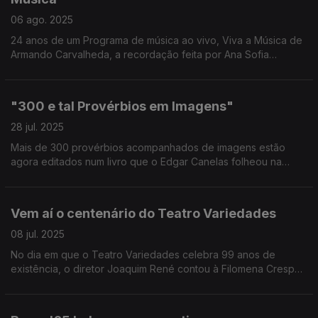
06 ago. 2025
24 anos de um Programa de música ao vivo, Viva a Música de
Armando Carvalheda, a recordação feita por Ana Sofia
Carvalheda, produtora do programa
"300 e tal Provérbios em Imagens"
28 jul. 2025
Mais de 300 provérbios acompanhados de imagens estão
agora editados num livro que o Edgar Canelas folheou na
rádio, numa conversa com os autores deste trabalho - Sónia
Reis e Jorge Baptista.
Vem aí o centenário do Teatro Variedades
08 jul. 2025
No dia em que o Teatro Variedades celebra 99 anos de
existência, o diretor Joaquim René contou à Filomena Crespo
como vão ser assinalados os 100 anos de memórias de um dos
ícones culturais do Parque Mayer.