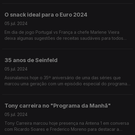
O snack ideal para o Euro 2024
05 jul. 2024
Em dia de jogo Portugal vs França a chefe Marlene Vieira
deixa algumas sugestões de receitas saudáveis para todos
aqueles que querem acompanhar o grande jogo com um
snack.
35 anos de Seinfeld
05 jul. 2024
Assinalamos hoje o 35º aniversário de uma das séries que
marcou uma geração com um episódio especial do programa
"Fora de Série". Rui Alves de Sousa esteve no programa da
manhã.
Tony carreira no "Programa da Manhã"
05 jul. 2024
Tony Carreira marcou hoje presença na Antena 1 em conversa
com Ricardo Soares e Frederico Moreno para destacar a