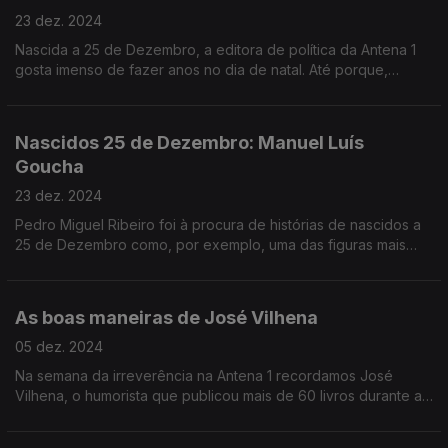
23 dez. 2024
Nascida a 25 de Dezembro, a editora de política da Antena 1
gosta imenso de fazer anos no dia de natal. Até porque,
desde muito nova, sempre insistiu que merecia duas prendas.
Nascidos 25 de Dezembro: Manuel Luís
Goucha
23 dez. 2024
Pedro Miguel Ribeiro foi à procura de histórias de nascidos a
25 de Dezembro como, por exemplo, uma das figuras mais
célebres da televisão portuguesa: Manuel Luís Goucha.
As boas maneiras de José Vilhena
05 dez. 2024
Na semana da irreverência na Antena 1 recordamos José
Vilhena, o humorista que publicou mais de 60 livros durante a
ditadura. Rui Alves de Sousa conversa com Luís Vilhena, Hugo
Xavier e Rui Zink.