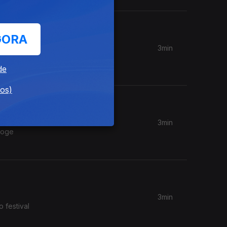
GORA
3min
ia
de
dos)
3min
roge
3min
 festival