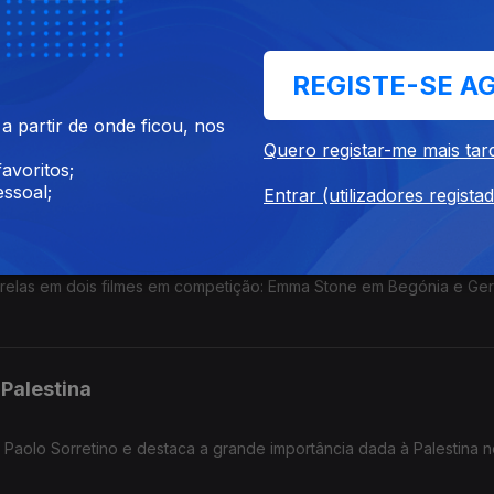
Toro, Júlia Roberts e Jim Jarmusch
REGISTE-SE A
 clássico da literatura de Frankenstein de Guilhermo del Toro. Júl
 partir de onde ficou, nos
m Óscar e Jim Jarmusch apresenta um drama sensível.
Quero registar-me mais tar
avoritos;
ssoal;
Entrar (utilizadores regista
eneza 2025
trelas em dois filmes em competição: Emma Stone em Begónia e Ge
 Palestina
 Paolo Sorretino e destaca a grande importância dada à Palestina no