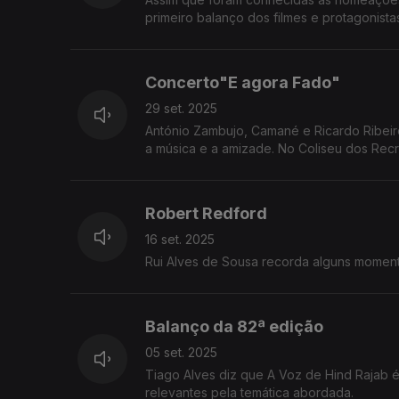
primeiro balanço dos filmes e protagonist
Concerto"E agora Fado"
29 set. 2025
António Zambujo, Camané e Ricardo Ribeiro apresentam "E Agora Fad
a música e a amizade. No Coliseu dos Recr
de novembro. “E Agora Fado” combina fados
Robert Redford
16 set. 2025
Rui Alves de Sousa recorda alguns momento
Balanço da 82ª edição
05 set. 2025
Tiago Alves diz que A Voz de Hind Rajab 
relevantes pela temática abordada.