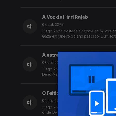
A Voz de Hind Rajab
04 set. 2025
Tiago Alves destaca a estreia de “A Voz d
A estreia de Katryn Bigelow e o
03 set. 2025
Tiago Alves destaca a estreia mundial do 
Dead Man´s Wire.
O Feiticeiro do Kremlin e A Má
02 set. 2025
Tiago Alves destaca um filme sobre a asce
onde Dwayne Johnson interpreta o lutador