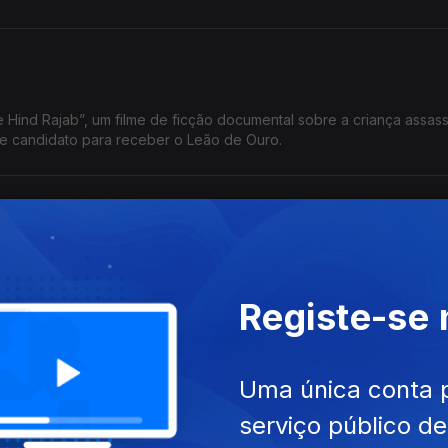
e Hind Rajab”, um filme de ficção documental sobre a criança assas
Gaza em janeiro do ano passado. É um forte candidato para receber o Leão de Ouro.
 regresso de Gus Van Saint
novo filme da cineasta Katryn Bigelow e o regresso de Gus Van Sain
Registe-se
quina Esmagadora
Uma única conta 
nção e poder de Vladimir Putin interpretado por Jude Law e filme b
serviço público d
 Mak Kerr.