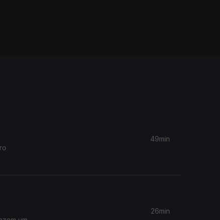
49min
ro
26min
fazem um