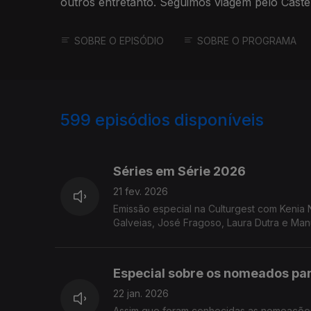
outros entretanto. Seguimos viagem pelo Caste
SOBRE O EPISÓDIO
SOBRE O PROGRAMA
599
episódios disponíveis
872065
844704
821213
Séries em Série 2026
21 fev. 2026
Emissão especial na Culturgest com Kenia
Galveias, José Fragoso, Laura Dutra e Man
Especial sobre os nomeados pa
22 jan. 2026
Assim que foram conhecidas as nomeações