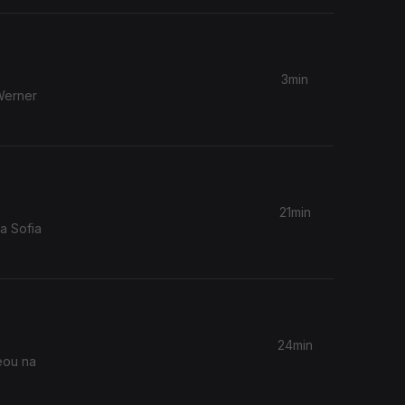
3min
Werner
21min
24min
eou na