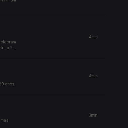
4min
to, a 22
4min
89 anos.
3min
ilmes