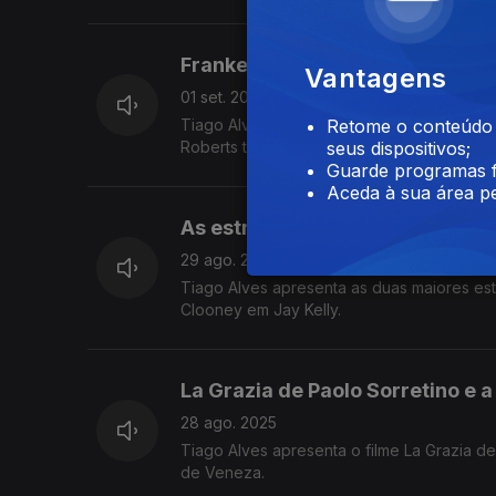
Frankenstein de Guilhermo del 
Vantagens
01 set. 2025
Tiago Alves apresenta a nova abordagem do
Retome o conteúdo a
Roberts tem um papel que pode garantir u
seus dispositivos;
Guarde programas f
Aceda à sua área pe
As estrelas deste Festival de V
29 ago. 2025
Tiago Alves apresenta as duas maiores es
Clooney em Jay Kelly.
La Grazia de Paolo Sorretino e a
28 ago. 2025
Tiago Alves apresenta o filme La Grazia de
de Veneza.