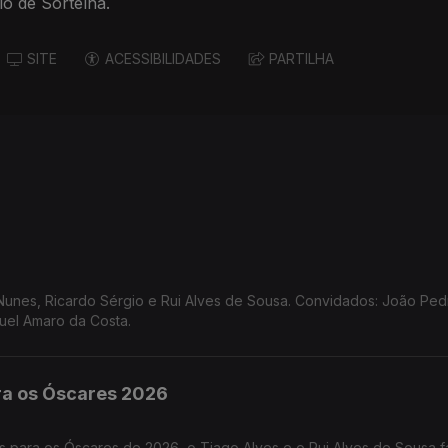
lo de Sortelha.
SITE
ACESSIBILIDADES
PARTILHA
 Nunes, Ricardo Sérgio e Rui Alves de Sousa. Convidados: João Ped
uel Amaro da Costa.
ra os Óscares 2026
 para os Óscares de 2026, o Tiago Alves e o Rui Alves de Sousa 