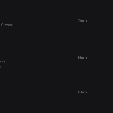
13min
a Crespo
14min
mena
.
16min