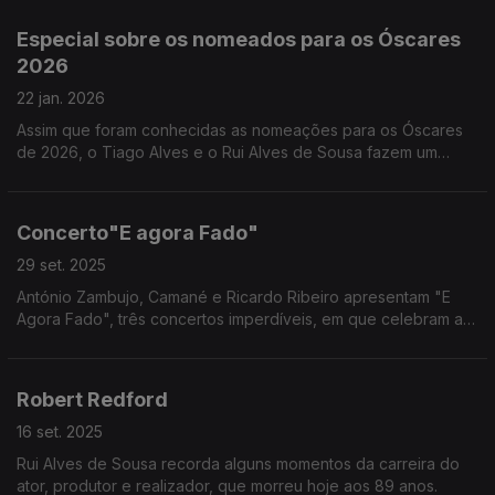
Especial sobre os nomeados para os Óscares
2026
22 jan. 2026
Assim que foram conhecidas as nomeações para os Óscares
de 2026, o Tiago Alves e o Rui Alves de Sousa fazem um
primeiro balanço dos filmes e protagonistas que podem vir a
vencer as categorias deste ano.
Concerto"E agora Fado"
29 set. 2025
António Zambujo, Camané e Ricardo Ribeiro apresentam "E
Agora Fado", três concertos imperdíveis, em que celebram a
música e a amizade. No Coliseu dos Recreios, em Lisboa, a 13
e 14 de novembro e no Super Bock Arena, Porto, a 22 de
novembro. “E Agora Fado” combina fados tradicionais e
Robert Redford
originais.
16 set. 2025
Rui Alves de Sousa recorda alguns momentos da carreira do
ator, produtor e realizador, que morreu hoje aos 89 anos.