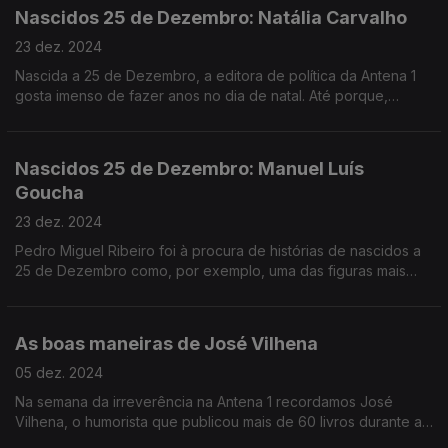
Nascidos 25 de Dezembro: Natália Carvalho
23 dez. 2024
Nascida a 25 de Dezembro, a editora de política da Antena 1
gosta imenso de fazer anos no dia de natal. Até porque,
desde muito nova, sempre insistiu que merecia duas prendas.
Nascidos 25 de Dezembro: Manuel Luís
Goucha
23 dez. 2024
Pedro Miguel Ribeiro foi à procura de histórias de nascidos a
25 de Dezembro como, por exemplo, uma das figuras mais
célebres da televisão portuguesa: Manuel Luís Goucha.
As boas maneiras de José Vilhena
05 dez. 2024
Na semana da irreverência na Antena 1 recordamos José
Vilhena, o humorista que publicou mais de 60 livros durante a
ditadura. Rui Alves de Sousa conversa com Luís Vilhena, Hugo