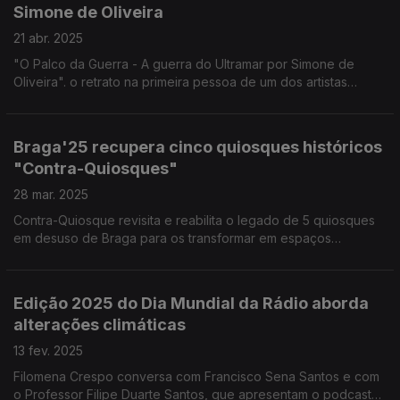
Simone de Oliveira
21 abr. 2025
"O Palco da Guerra - A guerra do Ultramar por Simone de
Oliveira". o retrato na primeira pessoa de um dos artistas
portugueses convocados para animar as tropas no Ultramar.
Edição de Noémia Gonçalves
Braga'25 recupera cinco quiosques históricos
"Contra-Quiosques"
28 mar. 2025
Contra-Quiosque revisita e reabilita o legado de 5 quiosques
em desuso de Braga para os transformar em espaços
expositivos e dá a conhecer 5 obras resultantes de
residências artísticas. Reportagem de Diamantino José.
Edição 2025 do Dia Mundial da Rádio aborda
alterações climáticas
13 fev. 2025
Filomena Crespo conversa com Francisco Sena Santos e com
o Professor Filipe Duarte Santos, que apresentam o podcast