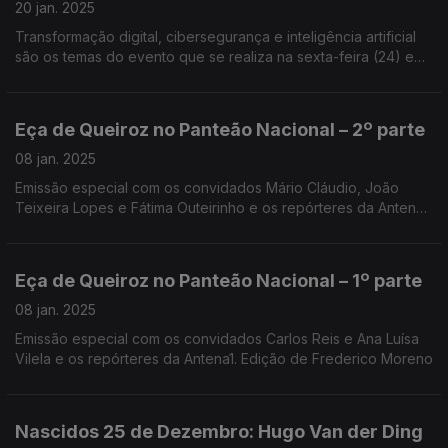
20 jan. 2025
Transformação digital, cibersegurança e inteligência artificial
são os temas do evento que se realiza na sexta-feira (24) em
Coimbra, uma organização do Clube MBA-FEUC. Edgar
Canelas falou com Rita Melo e Mário Azevedo.
Eça de Queiroz no Panteão Nacional – 2º parte
08 jan. 2025
Emissão especial com os convidados Mário Cláudio, João
Teixeira Lopes e Fátima Outeirinho e os repórteres da Antena1.
Edição de António Jorge e João Vasco
Eça de Queiroz no Panteão Nacional – 1º parte
08 jan. 2025
Emissão especial com os convidados Carlos Reis e Ana Luísa
Vilela e os repórteres da Antena1. Edição de Frederico Moreno
Nascidos 25 de Dezembro: Hugo Van der Ding