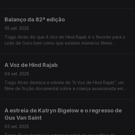
Balanço da 82ª edição
05 set. 2025
Tiago Alves diz que A Voz de Hind Rajab é o favorito para o
Leão de Ouro bem como que existem inúmeros filmes
relevantes pela temática abordada.
A Voz de Hind Rajab
04 set. 2025
Tiago Alves destaca a estreia de “A Voz de Hind Rajab”, um
filme de ficção documental sobre a criança assassinada em
Gaza em janeiro do ano passado. É um forte candidato para
receber o Leão de Ouro.
A estreia de Katryn Bigelow e o regresso de
Gus Van Saint
03 set. 2025