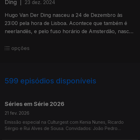
Ding
|
23 dez. 2024
Hugo Van Der Ding nasceu a 24 de Dezembro às
23:00 pela hora de Lisboa. Acontece que também é
neerlandês, e pelo fuso horário de Amsterdão, nasceu
já a 25 de Dezembro.
opções
599
episódios disponíveis
872065
844704
821213
800665
Séries em Série 2026
21 fev. 2026
Emissão especial na Culturgest com Kenia Nunes, Ricardo
Sérgio e Rui Alves de Sousa. Convidados: João Pedro
Galveias, José Fragoso, Laura Dutra e Manuel Amaro da Costa.