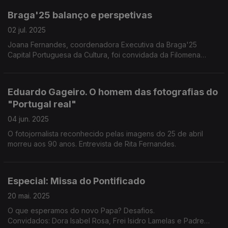
Braga'25 balanço e perspetivas
02 jul. 2025
Joana Fernandes, coordenadora Executiva da Braga'25
Capital Portuguesa da Cultura, foi convidada da Filomena
Crespo para fazer o balanço dos primeiros 6 meses e projetar
a programação do semestre que agora começa.
Eduardo Gageiro. O homem das fotografias do
"Portugal real"
04 jun. 2025
O fotojornalista reconhecido pelas imagens do 25 de abril
morreu aos 90 anos. Entrevista de Rita Fernandes.
Especial: Missa do Pontificado
20 mai. 2025
O que esperamos do novo Papa? Desafios.
Convidados: Dora Isabel Rosa, Frei Isidro Lamelas e Padre