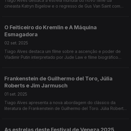
Tiago Alves destaca a estreia mundial do novo filme da
cineasta Katryn Bigelow e o regresso de Gus Van Saint com
Dead Man´s Wire.
O Feiticeiro do Kremlin e A Máquina
Esmagadora
02 set. 2025
Tiago Alves destaca um filme sobre a ascenção e poder de
Vladimir Putin interpretado por Jude Law e filme biográfico
onde Dwayne Johnson interpreta o lutador Mak Kerr.
Frankenstein de Guilhermo del Toro, Júlia
Roberts e Jim Jarmusch
01 set. 2025
Tiago Alves apresenta a nova abordagem do clássico da
literatura de Frankenstein de Guilhermo del Toro. Júlia Roberts
tem um papel que pode garantir um Óscar e Jim Jarmusch
apresenta um drama sensível.
As estrelas deste Festival de Veneza 2025