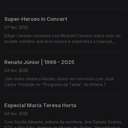
"A Escala do Clima" e com Rita Fernandes, autora do podcast
"Meta Zero".
Super-Heroes in Concert
07 fev. 2025
Edgar Canelas conversa com Mickael Faustino sobre este um
projeto solidário que leva música e esperança a crianças,
jovens e famílias em hospitais, escolas e IPO. Concertos com
apoio da Antena 1.
Renato Júnior | 1966 - 2025
04 fev. 2025
Júlio Isidro destaca Renato Júnior em conversa com José
Carlos Trindade no "Programa da Tarde" da Antena 1.
Especial Maria Teresa Horta
04 fev. 2025
Com Cecília Almeida, editora da escritora, Ana Daniela Soares,
RTP, e Rita Rato, diretora do Museu do Aljube - Resistência e