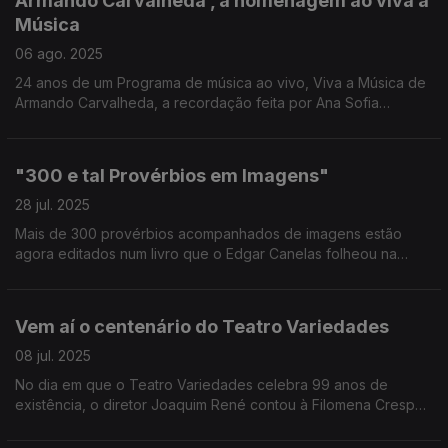
Armando Carvalheda , a homenagem ao viva a
Música
06 ago. 2025
24 anos de um Programa de música ao vivo, Viva a Música de
Armando Carvalheda, a recordação feita por Ana Sofia
Carvalheda, produtora do programa
"300 e tal Provérbios em Imagens"
28 jul. 2025
Mais de 300 provérbios acompanhados de imagens estão
agora editados num livro que o Edgar Canelas folheou na
rádio, numa conversa com os autores deste trabalho - Sónia
Reis e Jorge Baptista.
Vem aí o centenário do Teatro Variedades
08 jul. 2025
No dia em que o Teatro Variedades celebra 99 anos de
existência, o diretor Joaquim René contou à Filomena Crespo
como vão ser assinalados os 100 anos de memórias de um dos
ícones culturais do Parque Mayer.