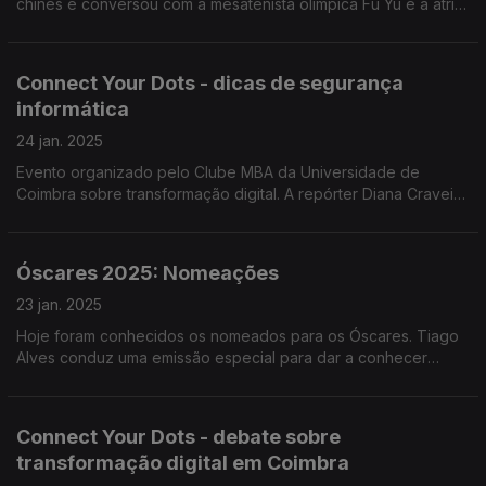
chinês e conversou com a mesatenista olímpica Fu Yu e a atriz
Jani Zhao para saber como cidadãos de origem chinesa no
nosso país festejam o Ano Novo Lunar.
Connect Your Dots - dicas de segurança
informática
24 jan. 2025
Evento organizado pelo Clube MBA da Universidade de
Coimbra sobre transformação digital. A repórter Diana Craveiro
conversou com André Baptista, o "hacker mais valioso", que
deixou dicas de segurança informática.
Óscares 2025: Nomeações
23 jan. 2025
Hoje foram conhecidos os nomeados para os Óscares. Tiago
Alves conduz uma emissão especial para dar a conhecer
filmes e protagonistas, com João Lopes e Rui Alves de Sousa.
Connect Your Dots - debate sobre
transformação digital em Coimbra