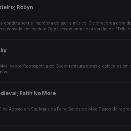
nteiro; Robyn
 conduta sexual imprópria do ator e músico; Ciclo recorda obra d
eca convida compatriota Zara Larsson para nova versão de "Talk to
sky
tival Vapor; Retrospetiva do Queer restaura obras e coloca-as em 
nos.
dieval; Faith No More
9 de Agosto em Sta. Maria da Feira; Banda de Mike Patton de regre