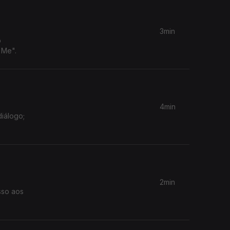
3min
o
 Me".
4min
diálogo;
2min
sso aos