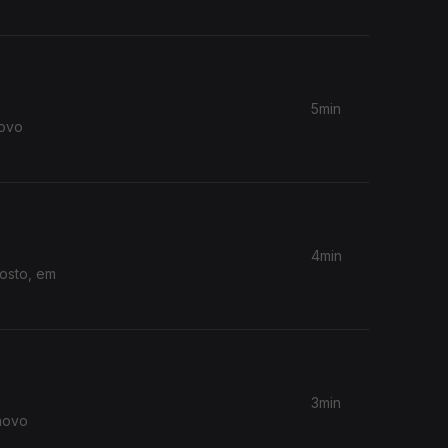
5min
novo
4min
gosto, em
3min
novo