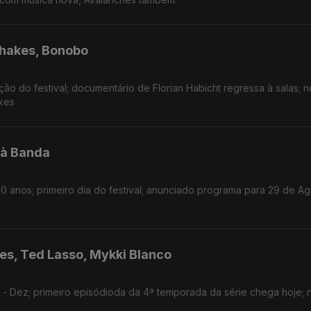
Shakes, Bonobo
ão do festival; documentário de Florian Habicht regressa à salas; 
kes
’à Banda
 anos; primeiro dia do festival; anunciado programa para 29 de A
des, Ted Lasso, Mykki Blanco
 Dez; primeiro episódioda da 4ª temporada da série chega hoje; 