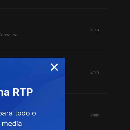
3min
Cunha, na
×
2min
 de
 na RTP
para todo o
4min
 3;
e media