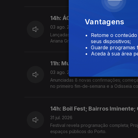
14h: ÁGORA, Ariana Grande, To
Vantagens
03 ago. 2026
Lançadas primeiras confirmações para a ed
Retome o conteúdo a
Ariana Grande retira-se da esfera pública 
seus dispositivos;
Guarde programas f
Aceda à sua área pe
11h: Mucho Flow, Ocupar a Velga
03 ago. 2026
Anunciadas 8 novas confirmações; começa h
no primeiro fim-de-semana e a Odisseia co
14h: Boil Fest; Bairros Iminente;
31 jul. 2026
Festival revela programação completa; Pro
espaços públicos do Porto.