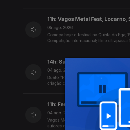
11h: Vagos Metal Fest, Locarno,
05 ago. 2026
Começa hoje o festival na Quinta do Ega; 1
Competição Internacional; filme ultrapassa 
14h: Sam Fender & Olivia Dean; 
04 ago. 2026
Dueto "Rein Me In" bateu o recorde de sema
criação com a comunidade local, estreia ho
11h: Festivais; New Radicals
04 ago. 2026
Vagos Metal Fest, Bons Sons, Sonic Blast 
autores de "You Get What You Give" regre