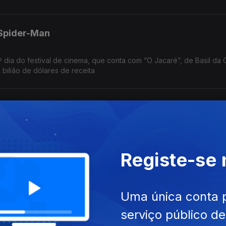
 Spider-Man
º dia do festival de cinema, que conta com “O Jacaré”, de Basil da 
1 bilião de dólares de receita
Cartografias; Traça
nas no topo da tabela britânica de singles; festival de Vila Verde,
je; mostra de arquivos e filmes familiares em Outubro, em Lisboa.
Registe-se
Uma única conta 
e NEOPOP: quatro festivais esta semana, com apoio e reportagem da
serviço público d
ssam, 28 anos depois, com "One Night Only".