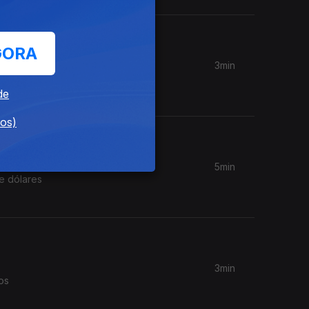
GORA
3min
Setembro;
de
dos)
5min
e dólares
3min
os