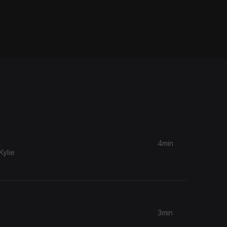
4min
ylie
3min