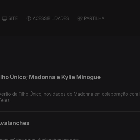
SITE
ACESSIBILIDADES
PARTILHA
ilho Único; Madonna e Kylie Minogue
erão da Filho Único; novidades de Madonna em colaboração com K
eles.
Avalanches
com música nova, Avalanches também.