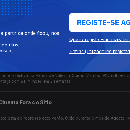
m Waits
REGISTE-SE A
ição deste ano, que acontece no Castelo de Leiria de 18 a 20 de 
 partir de onde ficou, nos
depois de 1 de Setembro; novo single: The Fly
Quero registar-me mais tar
avoritos;
ssoal;
Entrar (utilizadores regista
, Spider Man e A Odisseia
oje o festival na Aldeia de Valezim; Spider Man faz 927 milhões d
nta já com 911 milhões em 3 semanas
 Cinema Fora do Sítio
jeto está de regresso este verão; Ciclo durante o mês de Agosto, n