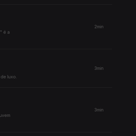
2min
" é a
3min
 de luxo.
3min
ouvem