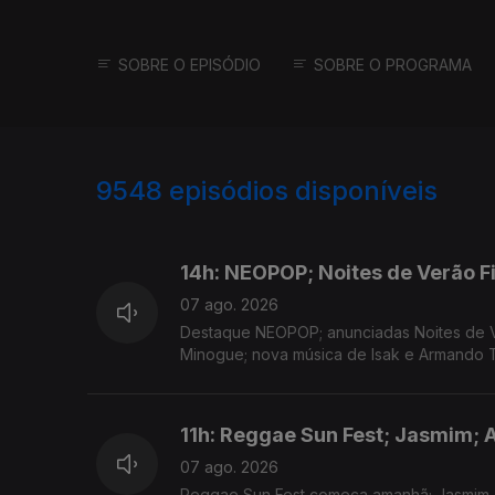
SOBRE O EPISÓDIO
SOBRE O PROGRAMA
9548
episódios disponíveis
946137
944511
942857
14h: NEOPOP; Noites de Verão F
07 ago. 2026
Destaque NEOPOP; anunciadas Noites de V
Minogue; nova música de Isak e Armando T
11h: Reggae Sun Fest; Jasmim; 
07 ago. 2026
Reggae Sun Fest começa amanhã; Jasmim 