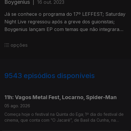
Boygenius
|
16 out. 2023
Já se conhece o programa do 17º LEFFEST; Saturday
Night Live regressou após a greve dos guionistas;
Boygenius lançam EP com temas que não integraram
o álbum de estreia.
opções
9543
episódios disponíveis
945906
943820
941943
11h: Vagos Metal Fest, Locarno, Spider-Man
05 ago. 2026
Começa hoje o festival na Quinta do Ega; 1º dia do festival de
cinema, que conta com “O Jacaré”, de Basil da Cunha, na
Competição Internacional; filme ultrapassa 1 bilião de dólares