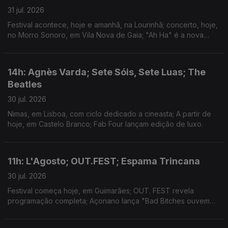
31 jul. 2026
Festival acontece, hoje e amanhã, na Lourinhã; concerto, hoje,
no Morro Sonoro, em Vila Nova de Gaia; "Ah Ha" é a nova
música de Cardi B.
14h: Agnès Varda; Sete Sóis, Sete Luas; The
Beatles
30 jul. 2026
Nimas, em Lisboa, com ciclo dedicado a cineasta; A partir de
hoje, em Castelo Branco; Fab Four lançam edição de luxo.
11h: L'Agosto; OUT.FEST; Espama Trincana
30 jul. 2026
Festival começa hoje, em Guimarães; OUT. FEST revela
programação completa; Açoriano lança "Bad Bitches ouvem
Espama, a Mixtape"