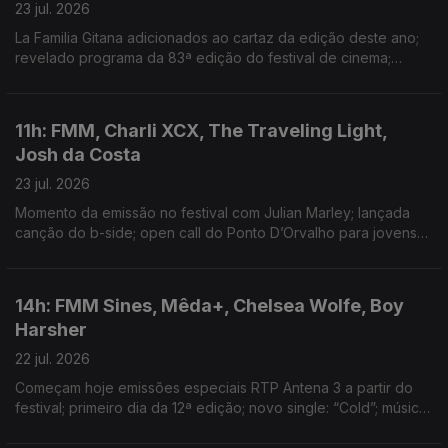
23 jul. 2026
La Familia Gitana adicionados ao cartaz da edição deste ano;
revelado programa da 83ª edição do festival de cinema;
segundo disco dos Oasis estar no 3º lugar do top de vendas
de sempre de discos no Reino Unido
11h: FMM, Charli XCX, The Traveling Light,
Josh da Costa
23 jul. 2026
Momento da emissão no festival com Julian Marley; lançada
canção do b-side; open call do Ponto D’Orvalho para jovens
entre os 15 e 20 anos; novo single: Shireen
14h: FMM Sines, Mêda+, Chelsea Wolfe, Boy
Harsher
22 jul. 2026
Começam hoje emissões especiais RTP Antena 3 a partir do
festival; primeiro dia da 12ª edição; novo single: “Cold”; música
nova: Hard Beat