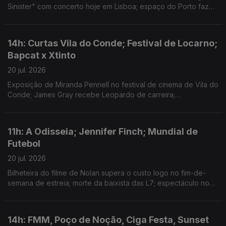
Sinister" com concerto hoje em Lisboa; espaço do Porto faz
20 anos e apresenta a programação até final do ano; Festival
de Cem Soldos para lá da música.
14h: Curtas Vila do Conde; Festival de Locarno;
Bapcat x Xtinto
20 jul. 2026
Exposição de Miranda Pennell no festival de cinema de Vila do
Conde; James Gray recebe Leopardo de carreira;
colaboração entre os músicos em mais uma Bapcave Session.
11h: A Odisseia; Jennifer Finch; Mundial de
Futebol
20 jul. 2026
Bilheteira do filme de Nolan supera o custo logo no fim-de-
semana de estreia; morte da baixista das L7; espectáculo no
intervalo da final juntou Madonna, BTS, Justin Bieber, Burna
Boy ou Shakira.
14h: FMM, Poço de Noção, Ciga Festa, Sunset