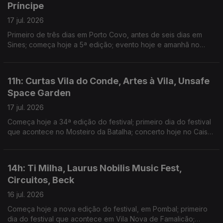
Príncipe
17 jul. 2026
Primeiro de três dias em Porto Covo, antes de seis dias em
Sines; começa hoje a 5ª edição; evento hoje e amanhã no
Teatrão, em Coimbra; Domingo há Sunset Príncipe, da Príncipe
Discos, na Quinta Mira Rio
11h: Curtas Vila do Conde, Artes à Vila, Unsafe
Space Garden
17 jul. 2026
Começa hoje a 34ª edição do festival; primeiro dia do festival
que acontece no Mosteiro da Batalha; concerto hoje no Cais
Criativo da Costa Nova
14h: Ti Milha, Laurus Nobilis Music Fest,
Circuitos, Beck
16 jul. 2026
Começa hoje a nova edição do festival, em Pombal; primeiro
dia do festival que acontece em Vila Nova de Famalicão;