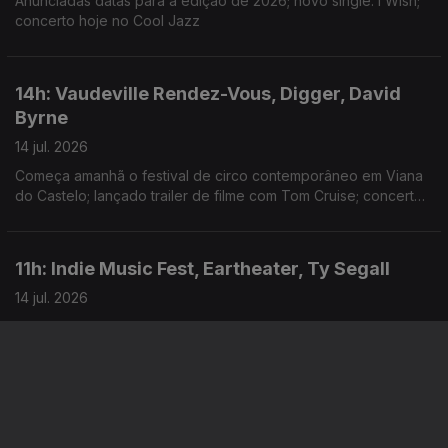
Anunciadas datas para a edição de 2026; novo single: I Wish;
concerto hoje no Cool Jazz
14h: Vaudeville Rendez-Vous, Digger, David
Byrne
14 jul. 2026
Começa amanhã o festival de circo contemporâneo em Viana
do Castelo; lançado trailer de filme com Tom Cruise; concerto
hoje no Cool Jazz
11h: Indie Music Fest, Eartheater, Ty Segall
14 jul. 2026
Fechado o cartaz com mais 20 confirmações; lançado novo
disco: Heavenly Body: If I’m the Bottle You’re the Message;
novo single: Running To Nowhere
14h: NOS Alive, Confidence Man, Vaiana, Sam
Neill