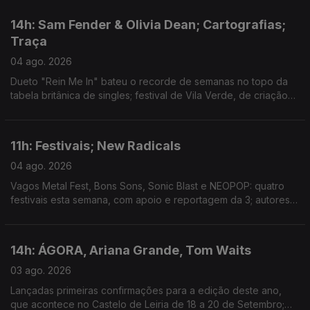
de receita
14h: Sam Fender & Olivia Dean; Cartografias;
Traça
04 ago. 2026
Dueto "Rein Me In" bateu o recorde de semanas no topo da
tabela britânica de singles; festival de Vila Verde, de criação
com a comunidade local, estreia hoje; mostra de arquivos e
filmes familiares em Outubro, em Lisboa.
11h: Festivais; New Radicals
04 ago. 2026
Vagos Metal Fest, Bons Sons, Sonic Blast e NEOPOP: quatro
festivais esta semana, com apoio e reportagem da 3; autores
de "You Get What You Give" regressam, 28 anos depois, com
"One Night Only".
14h: ÁGORA, Ariana Grande, Tom Waits
03 ago. 2026
Lançadas primeiras confirmações para a edição deste ano,
que acontece no Castelo de Leiria de 18 a 20 de Setembro;