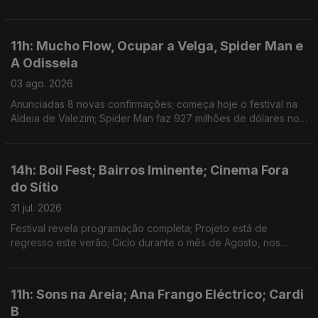
Ariana Grande retira-se da esfera pública depois de 1 de
Setembro; novo single: The Fly
11h: Mucho Flow, Ocupar a Velga, Spider Man e
A Odisseia
03 ago. 2026
Anunciadas 8 novas confirmações; começa hoje o festival na
Aldeia de Valezim; Spider Man faz 927 milhões de dólares no
primeiro fim-de-semana e a Odisseia conta já com 911 milhões
em 3 semanas
14h: Boil Fest; Bairros Iminente; Cinema Fora
do Sítio
31 jul. 2026
Festival revela programação completa; Projeto está de
regresso este verão; Ciclo durante o mês de Agosto, nos
espaços públicos do Porto.
11h: Sons na Areia; Ana Frango Eléctrico; Cardi
B