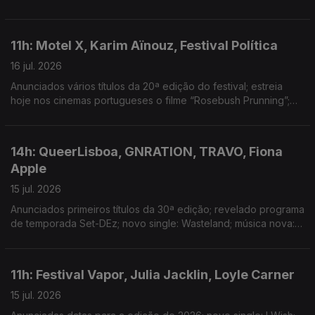
warm-up do evento gratuito no Porto; novo single: In the Night
11h: Motel X, Karim Aïnouz, Festival Política
16 jul. 2026
Anunciados vários títulos da 20ª edição do festival; estreia
hoje nos cinemas portugueses o filme “Rosebush Prunning”;
festival anuncia locais, tema e datas da edição deste ano
14h: QueerLisboa, GNRATION, TRAVO, Fiona
Apple
15 jul. 2026
Anunciados primeiros títulos da 30ª edição; revelado programa
de temporada Set-DEz; novo single: Wasteland; música nova:
Horns of a Bull
11h: Festival Vapor, Julia Jacklin, Loyle Carner
15 jul. 2026