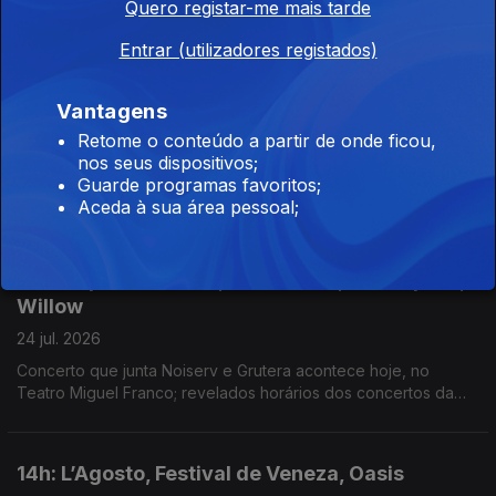
Quero registar-me mais tarde
Fazunchar revela alinhamento completo; Os vencedores do
Curtas Vila do conde; Charli XCX lança lado B de álbum
Entrar (utilizadores registados)
Vantagens
14h: Charli XCX, Arca, Eels, Tipo
Retome o conteúdo a partir de onde ficou,
24 jul. 2026
nos seus dispositivos;
Lançado novo disco: Music, Fashion, Film; partilhados singles
Guarde programas favoritos;
do próximo disco, que sai a 31 de Julho, no XXXXX
Aceda à sua área pessoal;
Livestream; duplo single de avanço do próximo disco; dois
novos singles: “Já Perdeu” e “Homem das Notícias”
11h: Clap Your Hands, Sonic Blast, Love Spells,
Willow
24 jul. 2026
Concerto que junta Noiserv e Grutera acontece hoje, no
Teatro Miguel Franco; revelados horários dos concertos da
14ª edição; lançado disco de estreia: Love Is The Law; novo
disco: The Thread
14h: L’Agosto, Festival de Veneza, Oasis