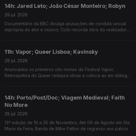
14h: Jared Leto; João César Monteiro; Robyn
29 jul. 2026
Documentário da BBC divulga acusações de conduta sexual
imprópria do ator e músico; Ciclo recorda obra do realizador
no Theatro Circo, em Braga; Sueca convida compatriota Zara
Larsson para nova versão de "Talk to Me".
11h: Vapor; Queer Lisboa; Kavinsky
29 jul. 2026
Anunciados os primeiros oito nomes do Festival Vapor;
Retrospetiva do Queer restaura obras e coloca-as em diálogo;
Morreu o DJ e produtor Kavinsky, aos 50 anos.
14h: Porto/Post/Doc; Viagem Medieval; Faith
No More
28 jul. 2026
13ª edição de 19 a 28 de Novembro; Até 09 de Agosto em Sta.
Maria da Feira; Banda de Mike Patton de regresso aos palcos