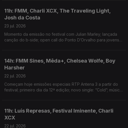
de sempre de discos no Reino Unido
11h: FMM, Charli XCX, The Traveling Light,
Josh da Costa
23 jul. 2026
Momento da emissão no festival com Julian Marley; lançada
canção do b-side; open call do Ponto D’Orvalho para jovens
entre os 15 e 20 anos; novo single: Shireen
14h: FMM Sines, Mêda+, Chelsea Wolfe, Boy
Harsher
22 jul. 2026
Começam hoje emissões especiais RTP Antena 3 a partir do
festival; primeiro dia da 12ª edição; novo single: “Cold”; música
nova: Hard Beat
11h: Luís Represas, Festival Iminente, Charli
XCX
22 jul. 2026