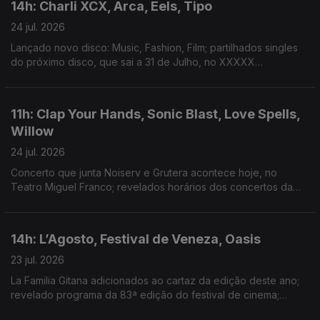
14h: Charli XCX, Arca, Eels, Tipo
24 jul. 2026
Lançado novo disco: Music, Fashion, Film; partilhados singles
do próximo disco, que sai a 31 de Julho, no XXXXX
Livestream; duplo single de avanço do próximo disco; dois
novos singles: “Já Perdeu” e “Homem das Notícias”
11h: Clap Your Hands, Sonic Blast, Love Spells,
Willow
24 jul. 2026
Concerto que junta Noiserv e Grutera acontece hoje, no
Teatro Miguel Franco; revelados horários dos concertos da
14ª edição; lançado disco de estreia: Love Is The Law; novo
disco: The Thread
14h: L’Agosto, Festival de Veneza, Oasis
23 jul. 2026
La Familia Gitana adicionados ao cartaz da edição deste ano;
revelado programa da 83ª edição do festival de cinema;
segundo disco dos Oasis estar no 3º lugar do top de vendas