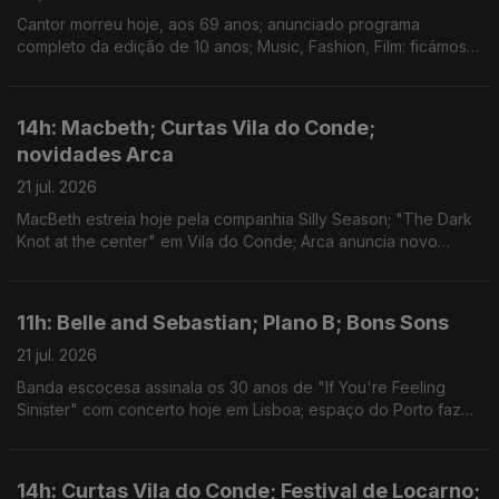
Cantor morreu hoje, aos 69 anos; anunciado programa
completo da edição de 10 anos; Music, Fashion, Film: ficámos a
conhecer o single "Camera"
14h: Macbeth; Curtas Vila do Conde;
novidades Arca
21 jul. 2026
MacBeth estreia hoje pela companhia Silly Season; "The Dark
Knot at the center" em Vila do Conde; Arca anuncia novo
disco.
11h: Belle and Sebastian; Plano B; Bons Sons
21 jul. 2026
Banda escocesa assinala os 30 anos de "If You're Feeling
Sinister" com concerto hoje em Lisboa; espaço do Porto faz
20 anos e apresenta a programação até final do ano; Festival
de Cem Soldos para lá da música.
14h: Curtas Vila do Conde; Festival de Locarno;