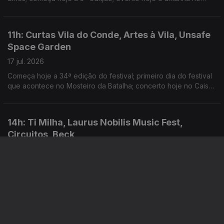
Teatrão, em Coimbra; Domingo há Sunset Príncipe, da Príncipe
Discos, na Quinta Mira Rio
11h: Curtas Vila do Conde, Artes à Vila, Unsafe
Space Garden
17 jul. 2026
Começa hoje a 34ª edição do festival; primeiro dia do festival
que acontece no Mosteiro da Batalha; concerto hoje no Cais
Criativo da Costa Nova
14h: Ti Milha, Laurus Nobilis Music Fest,
Circuitos, Beck
16 jul. 2026
Começa hoje a nova edição do festival, em Pombal; primeiro
dia do festival que acontece em Vila Nova de Famalicão;
warm-up do evento gratuito no Porto; novo single: In the Night
11h: Motel X, Karim Aïnouz, Festival Política