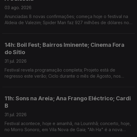
03 ago. 2026
Anunciadas 8 novas confirmações; começa hoje o festival na
Aldeia de Valezim; Spider Man faz 927 milhões de dólares no
primeiro fim-de-semana e a Odisseia conta já com 911 milhões
em 3 semanas
14h: Boil Fest; Bairros Iminente; Cinema Fora
do Sítio
31 jul. 2026
Festival revela programação completa; Projeto está de
regresso este verão; Ciclo durante o mês de Agosto, nos
espaços públicos do Porto.
11h: Sons na Areia; Ana Frango Eléctrico; Cardi
B
31 jul. 2026
Festival acontece, hoje e amanhã, na Lourinhã; concerto, hoje,
no Morro Sonoro, em Vila Nova de Gaia; "Ah Ha" é a nova
música de Cardi B.