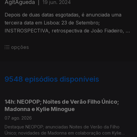
AgitÁgueda
|
19 jun. 2024
Depois de duas datas esgotadas, é anunciada uma
terceira data em Lisboa: 23 de Setembro;
INSTROSPECTIVA, retrospectiva de João Fiadeiro, no
MAC/CCB; anunciado programa do AgitÁgueda de
2024
opções
9548
episódios disponíveis
946137
944511
942857
14h: NEOPOP; Noites de Verão Filho Único;
Madonna e Kylie Minogue
07 ago. 2026
Destaque NEOPOP; anunciadas Noites de Verão da Filho
Único; novidades de Madonna em colaboração com Kylie