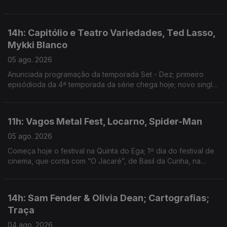
Guimarães
14h: Capitólio e Teatro Variedades, Ted Lasso,
Mykki Blanco
05 ago. 2026
Anunciada programação da temporada Set - Dez; primeiro
episódioda da 4ª temporada da série chega hoje; novo single:
NYC Dogs
11h: Vagos Metal Fest, Locarno, Spider-Man
05 ago. 2026
Começa hoje o festival na Quinta do Ega; 1º dia do festival de
cinema, que conta com “O Jacaré”, de Basil da Cunha, na
Competição Internacional; filme ultrapassa 1 bilião de dólares
de receita
14h: Sam Fender & Olivia Dean; Cartografias;
Traça
04 ago. 2026