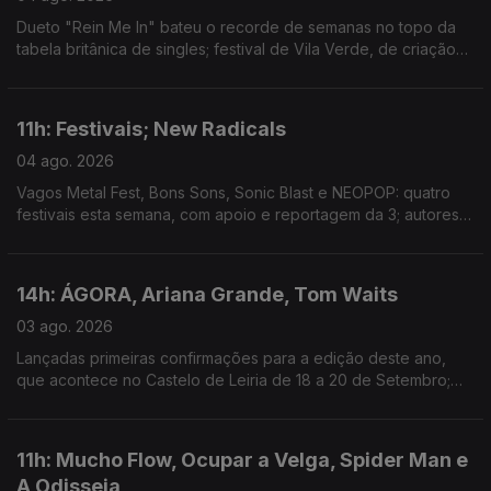
Dueto "Rein Me In" bateu o recorde de semanas no topo da
tabela britânica de singles; festival de Vila Verde, de criação
com a comunidade local, estreia hoje; mostra de arquivos e
filmes familiares em Outubro, em Lisboa.
11h: Festivais; New Radicals
04 ago. 2026
Vagos Metal Fest, Bons Sons, Sonic Blast e NEOPOP: quatro
festivais esta semana, com apoio e reportagem da 3; autores
de "You Get What You Give" regressam, 28 anos depois, com
"One Night Only".
14h: ÁGORA, Ariana Grande, Tom Waits
03 ago. 2026
Lançadas primeiras confirmações para a edição deste ano,
que acontece no Castelo de Leiria de 18 a 20 de Setembro;
Ariana Grande retira-se da esfera pública depois de 1 de
Setembro; novo single: The Fly
11h: Mucho Flow, Ocupar a Velga, Spider Man e
A Odisseia