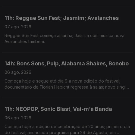
Minogue; nova música de Isak e Armando Teles.
11h: Reggae Sun Fest; Jasmim; Avalanches
07 ago. 2026
Reggae Sun Fest começa amanhã; Jasmim com música nova,
Avalanches também.
14h: Bons Sons, Pulp, Alabama Shakes, Bonobo
06 ago. 2026
Começa hoje e segue até dia 9 a nova edição do festival;
documentário de Florian Habicht regressa à salas; novo single:
Garden; música nova com Joy Crookes
11h: NEOPOP, Sonic Blast, Vai-m’à Banda
06 ago. 2026
Começa hoje a edição de celebração de 20 anos; primeiro dia
do festival; anunciado programa para 29 de Agosto, em