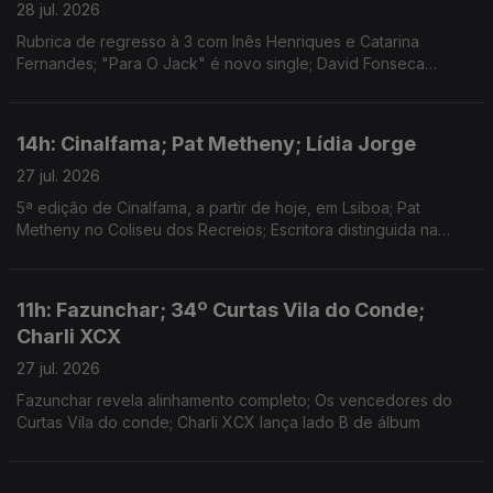
28 jul. 2026
Rubrica de regresso à 3 com Inês Henriques e Catarina
Fernandes; "Para O Jack" é novo single; David Fonseca
reedita álbum de estreia em vinil colorido
14h: Cinalfama; Pat Metheny; Lídia Jorge
27 jul. 2026
5ª edição de Cinalfama, a partir de hoje, em Lsiboa; Pat
Metheny no Coliseu dos Recreios; Escritora distinguida na
Aústria.
11h: Fazunchar; 34º Curtas Vila do Conde;
Charli XCX
27 jul. 2026
Fazunchar revela alinhamento completo; Os vencedores do
Curtas Vila do conde; Charli XCX lança lado B de álbum