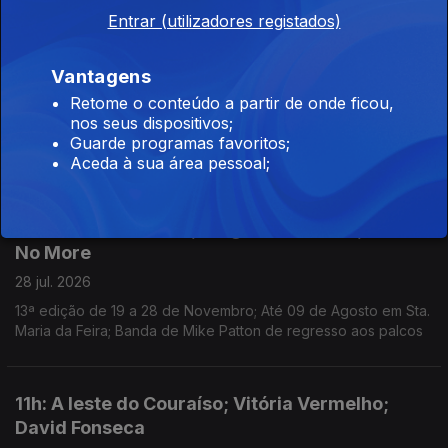
imprópria do ator e músico; Ciclo recorda obra do realizador
Entrar (utilizadores registados)
no Theatro Circo, em Braga; Sueca convida compatriota Zara
Larsson para nova versão de "Talk to Me".
Vantagens
11h: Vapor; Queer Lisboa; Kavinsky
Retome o conteúdo a partir de onde ficou,
29 jul. 2026
nos seus dispositivos;
Anunciados os primeiros oito nomes do Festival Vapor;
Guarde programas favoritos;
Retrospetiva do Queer restaura obras e coloca-as em diálogo;
Aceda à sua área pessoal;
Morreu o DJ e produtor Kavinsky, aos 50 anos.
14h: Porto/Post/Doc; Viagem Medieval; Faith
No More
28 jul. 2026
13ª edição de 19 a 28 de Novembro; Até 09 de Agosto em Sta.
Maria da Feira; Banda de Mike Patton de regresso aos palcos
11h: A leste do Couraíso; Vitória Vermelho;
David Fonseca