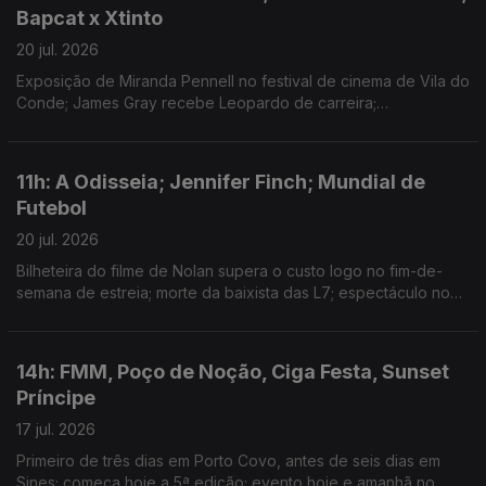
Bapcat x Xtinto
20 jul. 2026
Exposição de Miranda Pennell no festival de cinema de Vila do
Conde; James Gray recebe Leopardo de carreira;
colaboração entre os músicos em mais uma Bapcave Session.
11h: A Odisseia; Jennifer Finch; Mundial de
Futebol
20 jul. 2026
Bilheteira do filme de Nolan supera o custo logo no fim-de-
semana de estreia; morte da baixista das L7; espectáculo no
intervalo da final juntou Madonna, BTS, Justin Bieber, Burna
Boy ou Shakira.
14h: FMM, Poço de Noção, Ciga Festa, Sunset
Príncipe
17 jul. 2026
Primeiro de três dias em Porto Covo, antes de seis dias em
Sines; começa hoje a 5ª edição; evento hoje e amanhã no