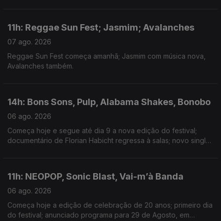
Minogue; nova música de Isak e Armando Teles.
11h: Reggae Sun Fest; Jasmim; Avalanches
07 ago. 2026
Reggae Sun Fest começa amanhã; Jasmim com música nova,
Avalanches também.
14h: Bons Sons, Pulp, Alabama Shakes, Bonobo
06 ago. 2026
Começa hoje e segue até dia 9 a nova edição do festival;
documentário de Florian Habicht regressa à salas; novo single:
Garden; música nova com Joy Crookes
11h: NEOPOP, Sonic Blast, Vai-m’à Banda
06 ago. 2026
Começa hoje a edição de celebração de 20 anos; primeiro dia
do festival; anunciado programa para 29 de Agosto, em