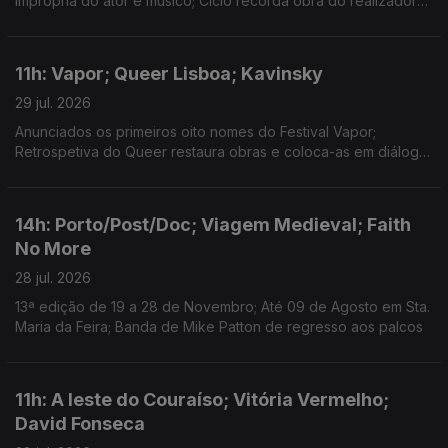
imprópria do ator e músico; Ciclo recorda obra do realizador
no Theatro Circo, em Braga; Sueca convida compatriota Zara
Larsson para nova versão de "Talk to Me".
11h: Vapor; Queer Lisboa; Kavinsky
29 jul. 2026
Anunciados os primeiros oito nomes do Festival Vapor;
Retrospetiva do Queer restaura obras e coloca-as em diálogo;
Morreu o DJ e produtor Kavinsky, aos 50 anos.
14h: Porto/Post/Doc; Viagem Medieval; Faith
No More
28 jul. 2026
13ª edição de 19 a 28 de Novembro; Até 09 de Agosto em Sta.
Maria da Feira; Banda de Mike Patton de regresso aos palcos
11h: A leste do Couraíso; Vitória Vermelho;
David Fonseca