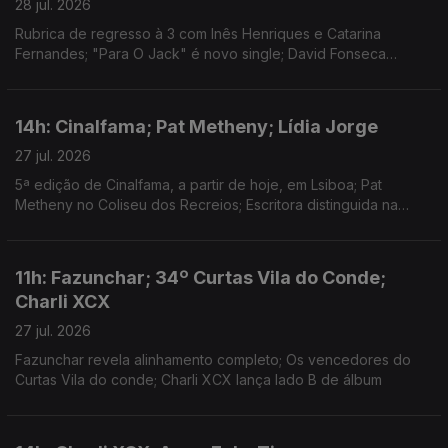
28 jul. 2026
Rubrica de regresso à 3 com Inês Henriques e Catarina
Fernandes; "Para O Jack" é novo single; David Fonseca
reedita álbum de estreia em vinil colorido
14h: Cinalfama; Pat Metheny; Lídia Jorge
27 jul. 2026
5ª edição de Cinalfama, a partir de hoje, em Lsiboa; Pat
Metheny no Coliseu dos Recreios; Escritora distinguida na
Aústria.
11h: Fazunchar; 34º Curtas Vila do Conde;
Charli XCX
27 jul. 2026
Fazunchar revela alinhamento completo; Os vencedores do
Curtas Vila do conde; Charli XCX lança lado B de álbum