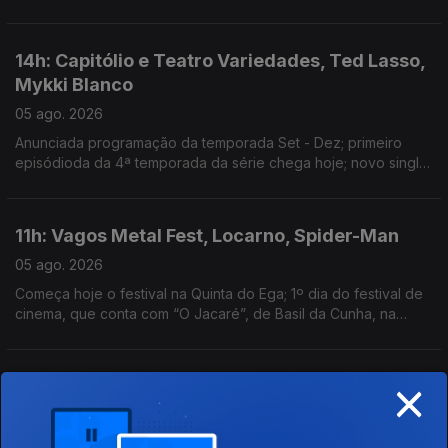
Guimarães
14h: Capitólio e Teatro Variedades, Ted Lasso,
Mykki Blanco
05 ago. 2026
Anunciada programação da temporada Set - Dez; primeiro
episódioda da 4ª temporada da série chega hoje; novo single:
NYC Dogs
11h: Vagos Metal Fest, Locarno, Spider-Man
05 ago. 2026
Começa hoje o festival na Quinta do Ega; 1º dia do festival de
cinema, que conta com “O Jacaré”, de Basil da Cunha, na
Competição Internacional; filme ultrapassa 1 bilião de dólares
de receita
×
14h: Sam Fender & Olivia Dean; Cartografias;
Traça
04 ago. 2026