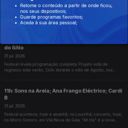
Retome o conteúdo a partir de onde ficou,
03 ago. 2026
nos seus dispositivos;
Anunciadas 8 novas confirmações; começa hoje o festival na
Guarde programas favoritos;
Aldeia de Valezim; Spider Man faz 927 milhões de dólares no
Aceda à sua área pessoal;
primeiro fim-de-semana e a Odisseia conta já com 911 milhões
em 3 semanas
14h: Boil Fest; Bairros Iminente; Cinema Fora
do Sítio
31 jul. 2026
Festival revela programação completa; Projeto está de
regresso este verão; Ciclo durante o mês de Agosto, nos
espaços públicos do Porto.
11h: Sons na Areia; Ana Frango Eléctrico; Cardi
B
31 jul. 2026
Festival acontece, hoje e amanhã, na Lourinhã; concerto, hoje,
no Morro Sonoro, em Vila Nova de Gaia; "Ah Ha" é a nova
música de Cardi B.