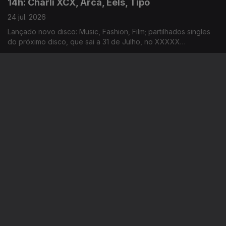
14h: Charli XCX, Arca, Eels, Tipo
24 jul. 2026
Lançado novo disco: Music, Fashion, Film; partilhados singles
do próximo disco, que sai a 31 de Julho, no XXXXX
Livestream; duplo single de avanço do próximo disco; dois
novos singles: “Já Perdeu” e “Homem das Notícias”
11h: Clap Your Hands, Sonic Blast, Love Spells,
Willow
24 jul. 2026
Concerto que junta Noiserv e Grutera acontece hoje, no
Teatro Miguel Franco; revelados horários dos concertos da
14ª edição; lançado disco de estreia: Love Is The Law; novo
disco: The Thread
14h: L’Agosto, Festival de Veneza, Oasis
23 jul. 2026
La Familia Gitana adicionados ao cartaz da edição deste ano;
revelado programa da 83ª edição do festival de cinema;
segundo disco dos Oasis estar no 3º lugar do top de vendas