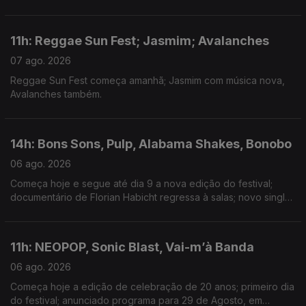
Minogue; nova música de Isak e Armando Teles.
11h: Reggae Sun Fest; Jasmim; Avalanches
07 ago. 2026
Reggae Sun Fest começa amanhã; Jasmim com música nova,
Avalanches também.
14h: Bons Sons, Pulp, Alabama Shakes, Bonobo
06 ago. 2026
Começa hoje e segue até dia 9 a nova edição do festival;
documentário de Florian Habicht regressa à salas; novo single:
Garden; música nova com Joy Crookes
11h: NEOPOP, Sonic Blast, Vai-m’à Banda
06 ago. 2026
Começa hoje a edição de celebração de 20 anos; primeiro dia
do festival; anunciado programa para 29 de Agosto, em