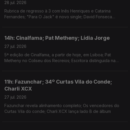
28 jul. 2026
Rubrica de regresso à 3 com Inês Henriques e Catarina
Fernandes; "Para O Jack" é novo single; David Fonseca
reedita álbum de estreia em vinil colorido
14h: Cinalfama; Pat Metheny; Lídia Jorge
27 jul. 2026
5ª edição de Cinalfama, a partir de hoje, em Lsiboa; Pat
Metheny no Coliseu dos Recreios; Escritora distinguida na
Aústria.
11h: Fazunchar; 34º Curtas Vila do Conde;
Charli XCX
27 jul. 2026
Fazunchar revela alinhamento completo; Os vencedores do
Curtas Vila do conde; Charli XCX lança lado B de álbum