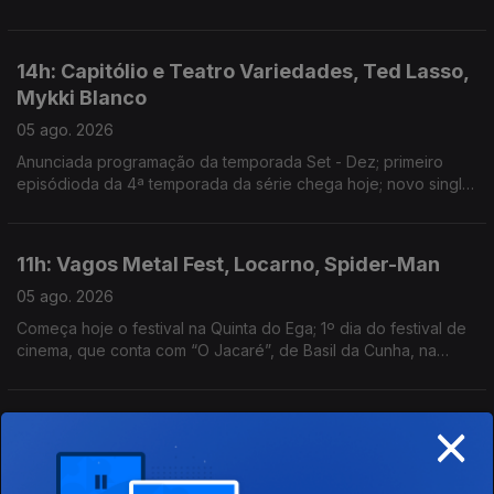
Guimarães
14h: Capitólio e Teatro Variedades, Ted Lasso,
Mykki Blanco
05 ago. 2026
Anunciada programação da temporada Set - Dez; primeiro
episódioda da 4ª temporada da série chega hoje; novo single:
NYC Dogs
11h: Vagos Metal Fest, Locarno, Spider-Man
05 ago. 2026
Começa hoje o festival na Quinta do Ega; 1º dia do festival de
cinema, que conta com “O Jacaré”, de Basil da Cunha, na
Competição Internacional; filme ultrapassa 1 bilião de dólares
de receita
×
14h: Sam Fender & Olivia Dean; Cartografias;
Traça
04 ago. 2026