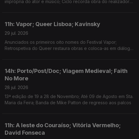
imprópria do ator e músico; Ciclo recorda obra do realizador
no Theatro Circo, em Braga; Sueca convida compatriota Zara
Larsson para nova versão de "Talk to Me".
11h: Vapor; Queer Lisboa; Kavinsky
29 jul. 2026
Anunciados os primeiros oito nomes do Festival Vapor;
Retrospetiva do Queer restaura obras e coloca-as em diálogo;
Morreu o DJ e produtor Kavinsky, aos 50 anos.
14h: Porto/Post/Doc; Viagem Medieval; Faith
No More
28 jul. 2026
13ª edição de 19 a 28 de Novembro; Até 09 de Agosto em Sta.
Maria da Feira; Banda de Mike Patton de regresso aos palcos
11h: A leste do Couraíso; Vitória Vermelho;
David Fonseca