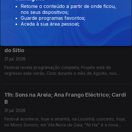
Retome o conteúdo a partir de onde ficou,
03 ago. 2026
nos seus dispositivos;
Anunciadas 8 novas confirmações; começa hoje o festival na
Guarde programas favoritos;
Aldeia de Valezim; Spider Man faz 927 milhões de dólares no
Aceda à sua área pessoal;
primeiro fim-de-semana e a Odisseia conta já com 911 milhões
em 3 semanas
14h: Boil Fest; Bairros Iminente; Cinema Fora
do Sítio
31 jul. 2026
Festival revela programação completa; Projeto está de
regresso este verão; Ciclo durante o mês de Agosto, nos
espaços públicos do Porto.
11h: Sons na Areia; Ana Frango Eléctrico; Cardi
B
31 jul. 2026
Festival acontece, hoje e amanhã, na Lourinhã; concerto, hoje,
no Morro Sonoro, em Vila Nova de Gaia; "Ah Ha" é a nova
música de Cardi B.