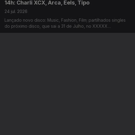
14h: Charli XCX, Arca, Eels, Tipo
24 jul. 2026
Lançado novo disco: Music, Fashion, Film; partilhados singles
do próximo disco, que sai a 31 de Julho, no XXXXX
Livestream; duplo single de avanço do próximo disco; dois
novos singles: “Já Perdeu” e “Homem das Notícias”
11h: Clap Your Hands, Sonic Blast, Love Spells,
Willow
24 jul. 2026
Concerto que junta Noiserv e Grutera acontece hoje, no
Teatro Miguel Franco; revelados horários dos concertos da
14ª edição; lançado disco de estreia: Love Is The Law; novo
disco: The Thread
14h: L’Agosto, Festival de Veneza, Oasis
23 jul. 2026
La Familia Gitana adicionados ao cartaz da edição deste ano;
revelado programa da 83ª edição do festival de cinema;
segundo disco dos Oasis estar no 3º lugar do top de vendas