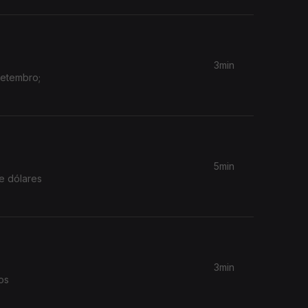
3min
Setembro;
5min
e dólares
3min
os