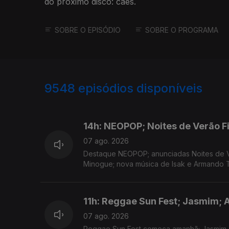
do próximo disco: caes.
SOBRE O EPISÓDIO
SOBRE O PROGRAMA
9548
episódios disponíveis
946137
944511
14h: NEOPOP; Noites de Verão F
07 ago. 2026
Destaque NEOPOP; anunciadas Noites de V
Minogue; nova música de Isak e Armando T
11h: Reggae Sun Fest; Jasmim; 
07 ago. 2026
Reggae Sun Fest começa amanhã; Jasmim 