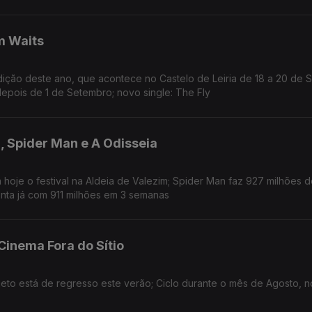
m Waits
ição deste ano, que acontece no Castelo de Leiria de 18 a 20 de 
depois de 1 de Setembro; novo single: The Fly
, Spider Man e A Odisseia
oje o festival na Aldeia de Valezim; Spider Man faz 927 milhões d
nta já com 911 milhões em 3 semanas
 Cinema Fora do Sítio
jeto está de regresso este verão; Ciclo durante o mês de Agosto, n