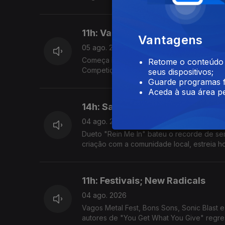
11h: Vagos Metal Fest, Locarno,
Vantagens
05 ago. 2026
Começa hoje o festival na Quinta do Ega; 1
Retome o conteúdo a
Competição Internacional; filme ultrapassa 
seus dispositivos;
Guarde programas f
Aceda à sua área pe
14h: Sam Fender & Olivia Dean; 
04 ago. 2026
Dueto "Rein Me In" bateu o recorde de sema
criação com a comunidade local, estreia ho
11h: Festivais; New Radicals
04 ago. 2026
Vagos Metal Fest, Bons Sons, Sonic Blast 
autores de "You Get What You Give" regre