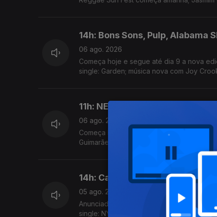
14h: Bons Sons, Pulp, Alabama 
06 ago. 2026
Começa hoje e segue até dia 9 a nova ediç
single: Garden; música nova com Joy Croo
11h: NEOPOP, Sonic Blast, Vai-m
06 ago. 2026
Começa hoje a edição de celebração de 20
Guimarães
14h: Capitólio e Teatro Varieda
05 ago. 2026
Anunciada programação da temporada Set -
single: NYC Dogs