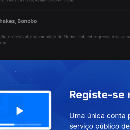
Shakes, Bonobo
ão do festival; documentário de Florian Habicht regressa à salas; 
kes
’à Banda
 anos; primeiro dia do festival; anunciado programa para 29 de A
Registe-se
des, Ted Lasso, Mykki Blanco
Uma única conta 
 Dez; primeiro episódioda da 4ª temporada da série chega hoje; 
serviço público d