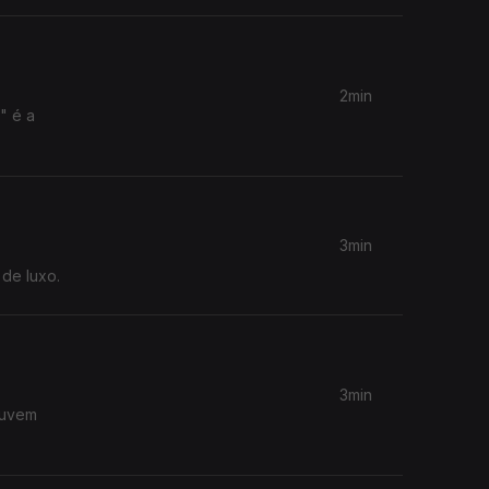
2min
" é a
3min
 de luxo.
3min
ouvem