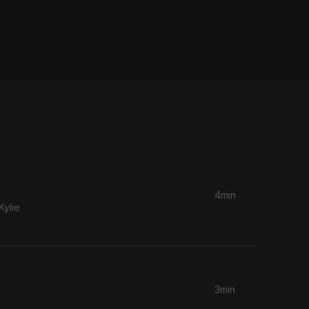
4min
ylie
3min