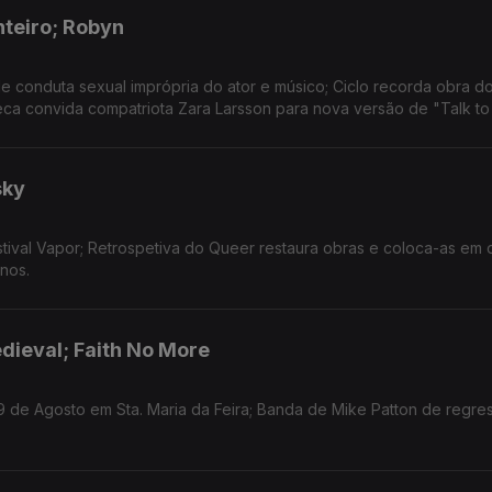
nteiro; Robyn
 conduta sexual imprópria do ator e músico; Ciclo recorda obra d
eca convida compatriota Zara Larsson para nova versão de "Talk to
sky
tival Vapor; Retrospetiva do Queer restaura obras e coloca-as em 
nos.
dieval; Faith No More
9 de Agosto em Sta. Maria da Feira; Banda de Mike Patton de regre