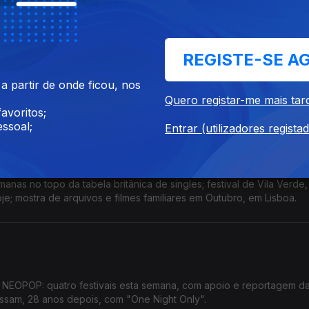
 Spider-Man
REGISTE-SE A
º dia do festival de cinema, que conta com “O Jacaré”, de Basil da 
 partir de onde ficou, nos
1 bilião de dólares de receita
Quero registar-me mais tar
avoritos;
ssoal;
Entrar (utilizadores regista
Cartografias; Traça
nas no topo da tabela britânica de singles; festival de Vila Verde,
je; mostra de arquivos e filmes familiares em Outubro, em Lisboa.
e NEOPOP: quatro festivais esta semana, com apoio e reportagem da
ssam, 28 anos depois, com "One Night Only".