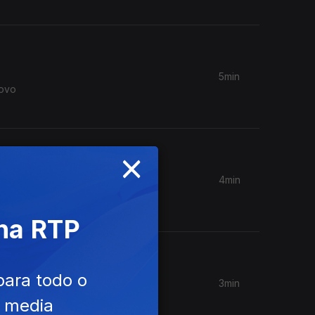
5min
novo
×
4min
gosto, em
 na RTP
para todo o
3min
novo
e media