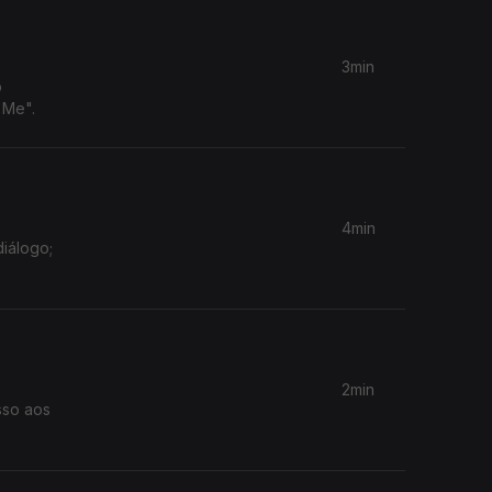
3min
o
 Me".
4min
diálogo;
2min
sso aos