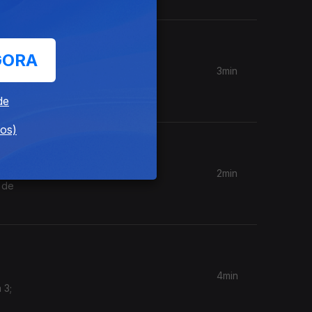
GORA
3min
Cunha, na
de
dos)
2min
 de
4min
 3;