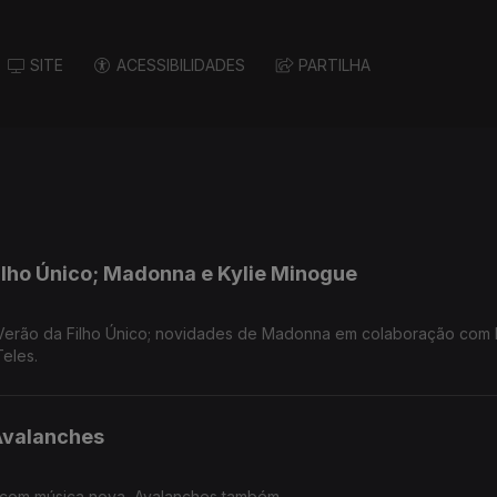
SITE
ACESSIBILIDADES
PARTILHA
ilho Único; Madonna e Kylie Minogue
erão da Filho Único; novidades de Madonna em colaboração com K
eles.
Avalanches
com música nova, Avalanches também.