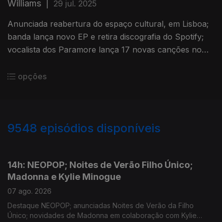
Williams
|
29 jul. 2025
Anunciada reabertura do espaço cultural, em Lisboa;
banda lança novo EP e retira discografia do Spotify;
vocalista dos Paramore lança 17 novas canções no
seu website
opções
9548
episódios disponíveis
946137
944511
14h: NEOPOP; Noites de Verão Filho Único;
Madonna e Kylie Minogue
07 ago. 2026
Destaque NEOPOP; anunciadas Noites de Verão da Filho
Único; novidades de Madonna em colaboração com Kylie