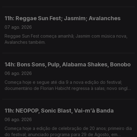
Minogue; nova música de Isak e Armando Teles.
11h: Reggae Sun Fest; Jasmim; Avalanches
07 ago. 2026
Reggae Sun Fest começa amanhã; Jasmim com música nova,
Avalanches também.
14h: Bons Sons, Pulp, Alabama Shakes, Bonobo
06 ago. 2026
Começa hoje e segue até dia 9 a nova edição do festival;
documentário de Florian Habicht regressa à salas; novo single:
Garden; música nova com Joy Crookes
11h: NEOPOP, Sonic Blast, Vai-m’à Banda
06 ago. 2026
Começa hoje a edição de celebração de 20 anos; primeiro dia
do festival; anunciado programa para 29 de Agosto, em