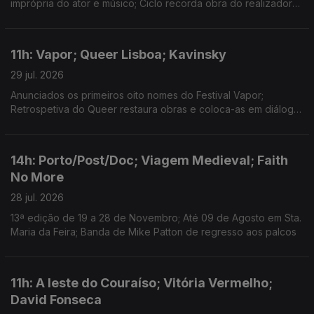
imprópria do ator e músico; Ciclo recorda obra do realizador
no Theatro Circo, em Braga; Sueca convida compatriota Zara
Larsson para nova versão de "Talk to Me".
11h: Vapor; Queer Lisboa; Kavinsky
29 jul. 2026
Anunciados os primeiros oito nomes do Festival Vapor;
Retrospetiva do Queer restaura obras e coloca-as em diálogo;
Morreu o DJ e produtor Kavinsky, aos 50 anos.
14h: Porto/Post/Doc; Viagem Medieval; Faith
No More
28 jul. 2026
13ª edição de 19 a 28 de Novembro; Até 09 de Agosto em Sta.
Maria da Feira; Banda de Mike Patton de regresso aos palcos
11h: A leste do Couraíso; Vitória Vermelho;
David Fonseca