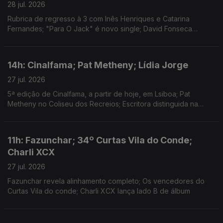
28 jul. 2026
Rubrica de regresso à 3 com Inês Henriques e Catarina
Fernandes; "Para O Jack" é novo single; David Fonseca
reedita álbum de estreia em vinil colorido
14h: Cinalfama; Pat Metheny; Lídia Jorge
27 jul. 2026
5ª edição de Cinalfama, a partir de hoje, em Lsiboa; Pat
Metheny no Coliseu dos Recreios; Escritora distinguida na
Aústria.
11h: Fazunchar; 34º Curtas Vila do Conde;
Charli XCX
27 jul. 2026
Fazunchar revela alinhamento completo; Os vencedores do
Curtas Vila do conde; Charli XCX lança lado B de álbum