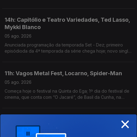
Guimarães
14h: Capitólio e Teatro Variedades, Ted Lasso,
Mykki Blanco
05 ago. 2026
Anunciada programação da temporada Set - Dez; primeiro
episódioda da 4ª temporada da série chega hoje; novo single:
NYC Dogs
11h: Vagos Metal Fest, Locarno, Spider-Man
05 ago. 2026
Começa hoje o festival na Quinta do Ega; 1º dia do festival de
cinema, que conta com “O Jacaré”, de Basil da Cunha, na
Competição Internacional; filme ultrapassa 1 bilião de dólares
de receita
×
14h: Sam Fender & Olivia Dean; Cartografias;
Traça
04 ago. 2026