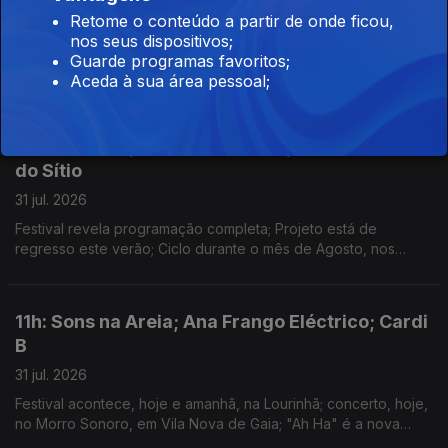
Retome o conteúdo a partir de onde ficou,
03 ago. 2026
nos seus dispositivos;
Anunciadas 8 novas confirmações; começa hoje o festival na
Guarde programas favoritos;
Aldeia de Valezim; Spider Man faz 927 milhões de dólares no
Aceda à sua área pessoal;
primeiro fim-de-semana e a Odisseia conta já com 911 milhões
em 3 semanas
14h: Boil Fest; Bairros Iminente; Cinema Fora
do Sítio
31 jul. 2026
Festival revela programação completa; Projeto está de
regresso este verão; Ciclo durante o mês de Agosto, nos
espaços públicos do Porto.
11h: Sons na Areia; Ana Frango Eléctrico; Cardi
B
31 jul. 2026
Festival acontece, hoje e amanhã, na Lourinhã; concerto, hoje,
no Morro Sonoro, em Vila Nova de Gaia; "Ah Ha" é a nova
música de Cardi B.