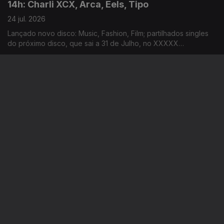
14h: Charli XCX, Arca, Eels, Tipo
24 jul. 2026
Lançado novo disco: Music, Fashion, Film; partilhados singles
do próximo disco, que sai a 31 de Julho, no XXXXX
Livestream; duplo single de avanço do próximo disco; dois
novos singles: “Já Perdeu” e “Homem das Notícias”
11h: Clap Your Hands, Sonic Blast, Love Spells,
Willow
24 jul. 2026
Concerto que junta Noiserv e Grutera acontece hoje, no
Teatro Miguel Franco; revelados horários dos concertos da
14ª edição; lançado disco de estreia: Love Is The Law; novo
disco: The Thread
14h: L’Agosto, Festival de Veneza, Oasis
23 jul. 2026
La Familia Gitana adicionados ao cartaz da edição deste ano;
revelado programa da 83ª edição do festival de cinema;
segundo disco dos Oasis estar no 3º lugar do top de vendas