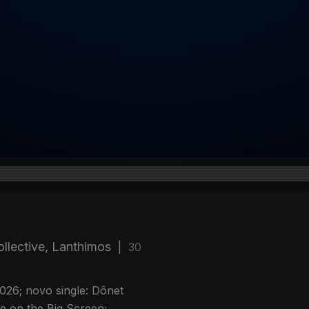
llective, Lanthimos
|
30
26; novo single: Dônet
e on the Big Screen;