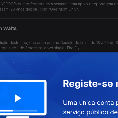
e NEOPOP: quatro festivais esta semana, com apoio e reportagem da
ssam, 28 anos depois, com "One Night Only".
m Waits
ição deste ano, que acontece no Castelo de Leiria de 18 a 20 de 
depois de 1 de Setembro; novo single: The Fly
, Spider Man e A Odisseia
Registe-se
oje o festival na Aldeia de Valezim; Spider Man faz 927 milhões d
nta já com 911 milhões em 3 semanas
Uma única conta 
 Cinema Fora do Sítio
serviço público d