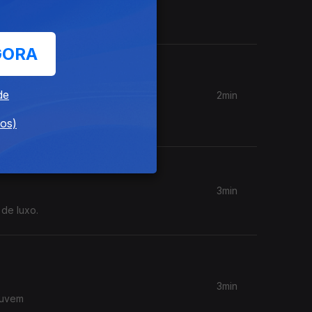
os
GORA
de
2min
" é a
dos)
3min
 de luxo.
3min
ouvem