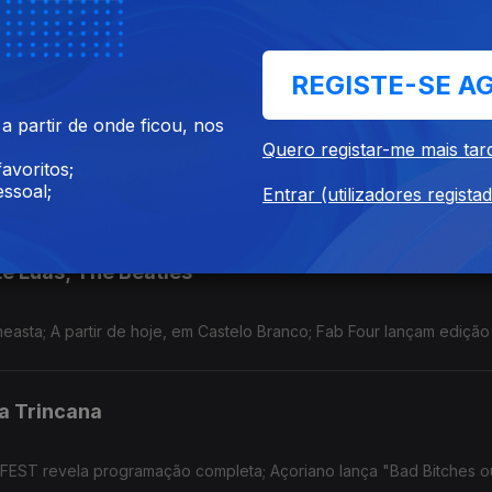
jeto está de regresso este verão; Ciclo durante o mês de Agosto, n
REGISTE-SE A
léctrico; Cardi B
 partir de onde ficou, nos
Quero registar-me mais tar
avoritos;
nhã; concerto, hoje, no Morro Sonoro, em Vila Nova de Gaia; "Ah Ha
ssoal;
Entrar (utilizadores regista
te Luas; The Beatles
easta; A partir de hoje, em Castelo Branco; Fab Four lançam edição
a Trincana
 FEST revela programação completa; Açoriano lança "Bad Bitches 