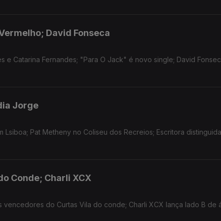
ia Vermelho; David Fonseca
s e Catarina Fernandes; "Para O Jack" é novo single; David Fonsec
dia Jorge
m Lsiboa; Pat Metheny no Coliseu dos Recreios; Escritora distinguid
 do Conde; Charli XCX
s vencedores do Curtas Vila do conde; Charli XCX lança lado B de 