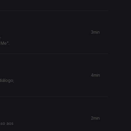
3min
o
 Me".
4min
diálogo;
2min
sso aos