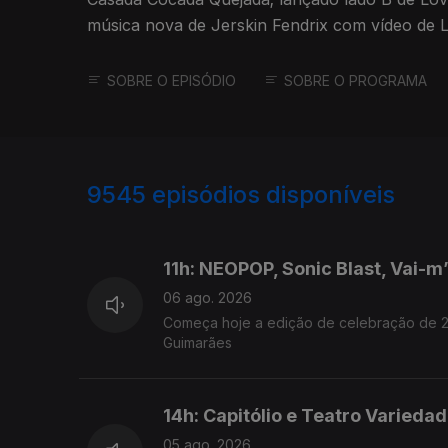
música nova de Jerskin Fendrix com vídeo de
Stone
SOBRE O EPISÓDIO
SOBRE O PROGRAMA
9545
episódios disponíveis
945912
944249
11h: NEOPOP, Sonic Blast, Vai-m
06 ago. 2026
Começa hoje a edição de celebração de 20
Guimarães
14h: Capitólio e Teatro Varieda
05 ago. 2026