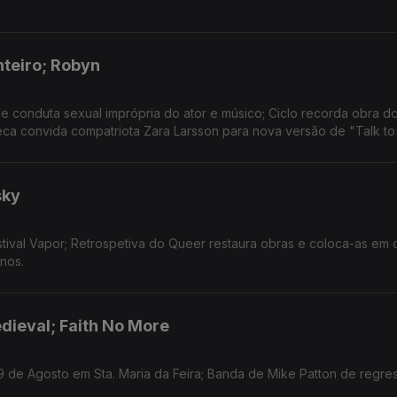
nteiro; Robyn
 conduta sexual imprópria do ator e músico; Ciclo recorda obra d
eca convida compatriota Zara Larsson para nova versão de "Talk to
sky
tival Vapor; Retrospetiva do Queer restaura obras e coloca-as em 
nos.
dieval; Faith No More
9 de Agosto em Sta. Maria da Feira; Banda de Mike Patton de regre