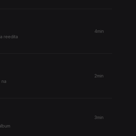
4min
a reedita
2min
a na
3min
álbum