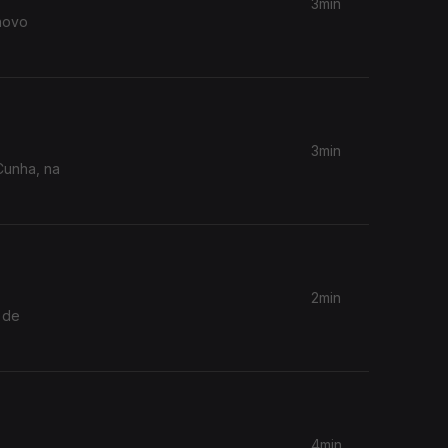
3min
novo
3min
Cunha, na
2min
 de
4min