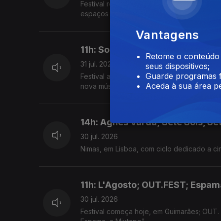
Festival revela programação completa; Pro
espaços públicos do Porto.
Vantagens
11h: Sons na Areia; Ana Frango E
Retome o conteúdo a
31 jul. 2026
seus dispositivos;
Guarde programas f
Festival acontece, hoje e amanhã, na Louri
Aceda à sua área pe
nova música de Cardi B.
14h: Agnès Varda; Sete Sóis, Se
30 jul. 2026
Nimas, em Lisboa, com ciclo dedicado a cin
11h: L'Agosto; OUT.FEST; Espam
30 jul. 2026
Festival começa hoje, em Guimarães; OUT.