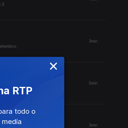
 3;
3min
Setembro;
×
5min
 na RTP
e dólares
para todo o
e media
3min