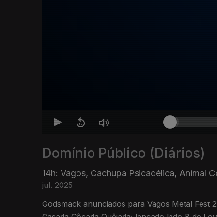
Domínio Público (Diários)
14h: Vagos, Cachupa Psicadélica, Animal Co
jul. 2025
Godsmack anunciados para Vagos Metal Fest 20
Casada Côcada Quêjada; lançado lado B de Lov