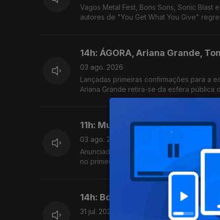
Vagos Metal Fest, Bons Sons, Sonic Blast 
autores de "You Get What You Give" regre
14h: ÁGORA, Ariana Grande, To
03 ago. 2026
Lançadas primeiras confirmações para a ed
Ariana Grande retira-se da esfera pública 
11h: Mucho Flow, Ocupar a Velga
03 ago. 2026
Anunciadas 8 novas confirmações; começa h
no primeiro fim-de-semana e a Odisseia co
14h: Boil Fest; Bairros Iminente;
31 jul. 2026