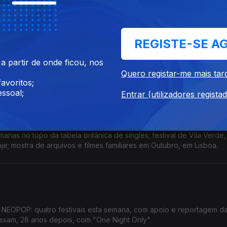
 Spider-Man
REGISTE-SE A
º dia do festival de cinema, que conta com “O Jacaré”, de Basil da 
 partir de onde ficou, nos
1 bilião de dólares de receita
Quero registar-me mais tar
avoritos;
ssoal;
Entrar (utilizadores regista
Cartografias; Traça
nas no topo da tabela britânica de singles; festival de Vila Verde,
je; mostra de arquivos e filmes familiares em Outubro, em Lisboa.
e NEOPOP: quatro festivais esta semana, com apoio e reportagem da
ssam, 28 anos depois, com "One Night Only".