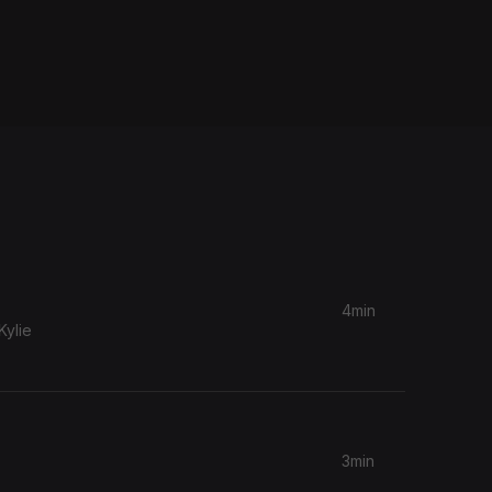
4min
ylie
3min