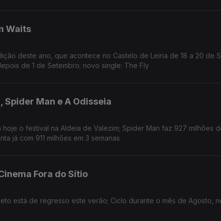
m Waits
ição deste ano, que acontece no Castelo de Leiria de 18 a 20 de 
depois de 1 de Setembro; novo single: The Fly
, Spider Man e A Odisseia
oje o festival na Aldeia de Valezim; Spider Man faz 927 milhões d
nta já com 911 milhões em 3 semanas
 Cinema Fora do Sítio
jeto está de regresso este verão; Ciclo durante o mês de Agosto, n