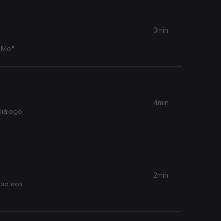
3min
o
 Me".
4min
diálogo;
2min
sso aos