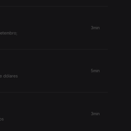
3min
Setembro;
5min
e dólares
3min
os