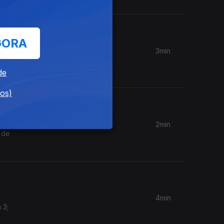
GORA
3min
Cunha, na
de
dos)
2min
 de
4min
 3;