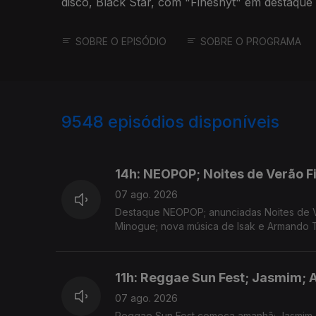
disco, Black Star, com "Fineshyt" em destaque
SOBRE O EPISÓDIO
SOBRE O PROGRAMA
9548
episódios disponíveis
946137
944511
14h: NEOPOP; Noites de Verão F
07 ago. 2026
Destaque NEOPOP; anunciadas Noites de V
Minogue; nova música de Isak e Armando T
11h: Reggae Sun Fest; Jasmim; 
07 ago. 2026
Reggae Sun Fest começa amanhã; Jasmim 