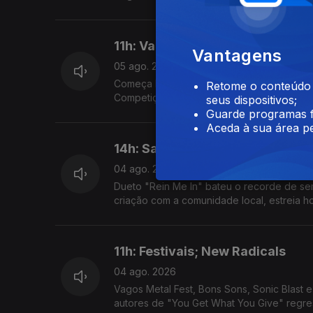
11h: Vagos Metal Fest, Locarno,
Vantagens
05 ago. 2026
Começa hoje o festival na Quinta do Ega; 1
Retome o conteúdo a
Competição Internacional; filme ultrapassa 
seus dispositivos;
Guarde programas f
Aceda à sua área pe
14h: Sam Fender & Olivia Dean; 
04 ago. 2026
Dueto "Rein Me In" bateu o recorde de sema
criação com a comunidade local, estreia ho
11h: Festivais; New Radicals
04 ago. 2026
Vagos Metal Fest, Bons Sons, Sonic Blast 
autores de "You Get What You Give" regre