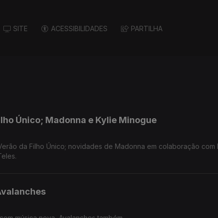
SITE
ACESSIBILIDADES
PARTILHA
ilho Único; Madonna e Kylie Minogue
erão da Filho Único; novidades de Madonna em colaboração com K
eles.
Avalanches
com música nova, Avalanches também.