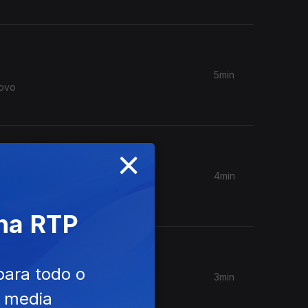
5min
novo
×
4min
gosto, em
 na RTP
para todo o
3min
novo
e media