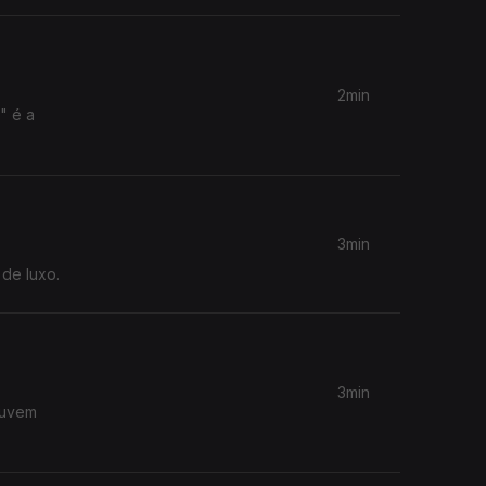
2min
" é a
3min
 de luxo.
3min
ouvem