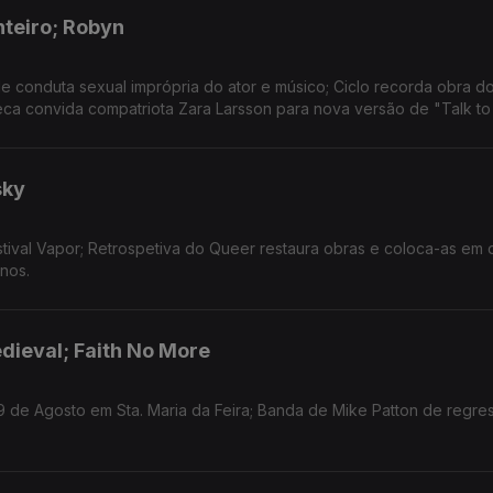
nteiro; Robyn
 conduta sexual imprópria do ator e músico; Ciclo recorda obra d
eca convida compatriota Zara Larsson para nova versão de "Talk to
sky
tival Vapor; Retrospetiva do Queer restaura obras e coloca-as em 
nos.
dieval; Faith No More
9 de Agosto em Sta. Maria da Feira; Banda de Mike Patton de regre