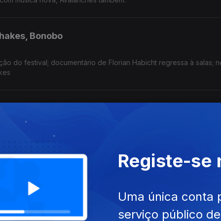
Shakes, Bonobo
ão do festival; documentário de Florian Habicht regressa à salas; 
kes
’à Banda
 anos; primeiro dia do festival; anunciado programa para 29 de A
Registe-se
des, Ted Lasso, Mykki Blanco
Uma única conta 
 Dez; primeiro episódioda da 4ª temporada da série chega hoje; 
serviço público d