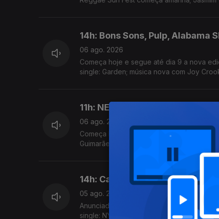
14h: Bons Sons, Pulp, Alabama 
06 ago. 2026
Começa hoje e segue até dia 9 a nova ediç
single: Garden; música nova com Joy Croo
11h: NEOPOP, Sonic Blast, Vai-m
06 ago. 2026
Começa hoje a edição de celebração de 20
Guimarães
14h: Capitólio e Teatro Varieda
05 ago. 2026
Anunciada programação da temporada Set -
single: NYC Dogs