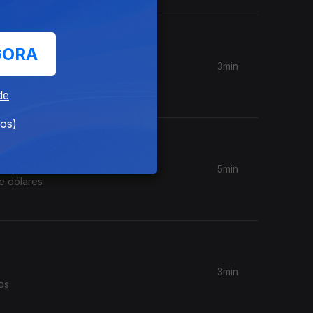
GORA
3min
Setembro;
de
dos)
5min
e dólares
3min
os