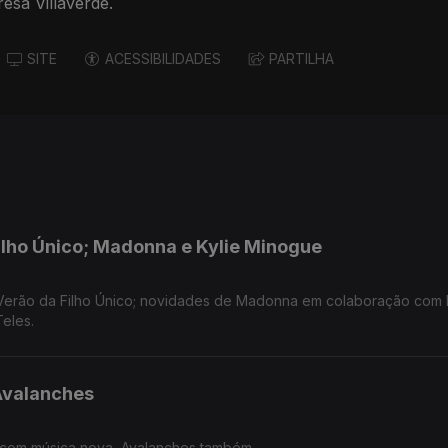
esa Villaverde.
SITE
ACESSIBILIDADES
PARTILHA
ilho Único; Madonna e Kylie Minogue
erão da Filho Único; novidades de Madonna em colaboração com K
eles.
Avalanches
com música nova, Avalanches também.