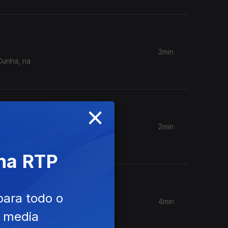
3min
Cunha, na
×
2min
 de
 na RTP
para todo o
4min
 3;
e media