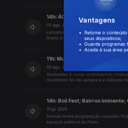
14h: ÁGORA, Ariana Grande, To
Vantagens
03 ago. 2026
Lançadas primeiras confirmações para a ed
Retome o conteúdo a
Ariana Grande retira-se da esfera pública 
seus dispositivos;
Guarde programas f
Aceda à sua área pe
11h: Mucho Flow, Ocupar a Velga
03 ago. 2026
Anunciadas 8 novas confirmações; começa h
no primeiro fim-de-semana e a Odisseia co
14h: Boil Fest; Bairros Iminente;
31 jul. 2026
Festival revela programação completa; Pro
espaços públicos do Porto.