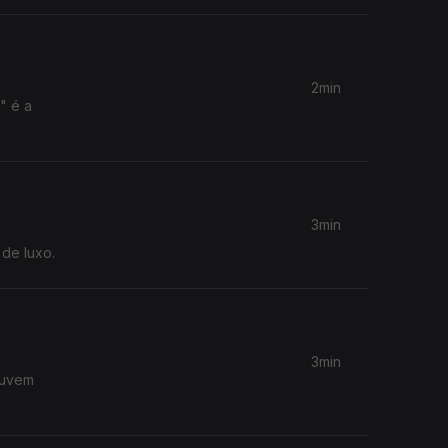
2min
" é a
3min
 de luxo.
3min
ouvem