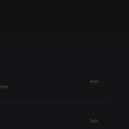
4min
ylie
3min