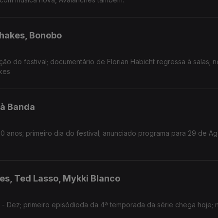
Shakes, Bonobo
ão do festival; documentário de Florian Habicht regressa à salas; 
kes
’à Banda
 anos; primeiro dia do festival; anunciado programa para 29 de A
des, Ted Lasso, Mykki Blanco
 Dez; primeiro episódioda da 4ª temporada da série chega hoje; 