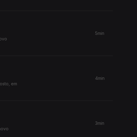
5min
novo
4min
gosto, em
3min
novo