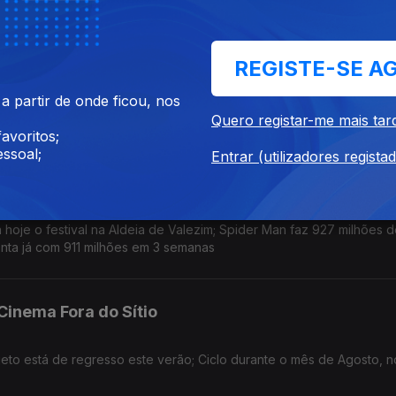
m Waits
REGISTE-SE A
ição deste ano, que acontece no Castelo de Leiria de 18 a 20 de 
 partir de onde ficou, nos
depois de 1 de Setembro; novo single: The Fly
Quero registar-me mais tar
avoritos;
ssoal;
Entrar (utilizadores regista
, Spider Man e A Odisseia
oje o festival na Aldeia de Valezim; Spider Man faz 927 milhões d
nta já com 911 milhões em 3 semanas
 Cinema Fora do Sítio
jeto está de regresso este verão; Ciclo durante o mês de Agosto, n