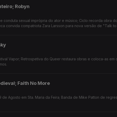
nteiro; Robyn
 conduta sexual imprópria do ator e músico; Ciclo recorda obra d
eca convida compatriota Zara Larsson para nova versão de "Talk to
sky
tival Vapor; Retrospetiva do Queer restaura obras e coloca-as em 
nos.
dieval; Faith No More
9 de Agosto em Sta. Maria da Feira; Banda de Mike Patton de regre