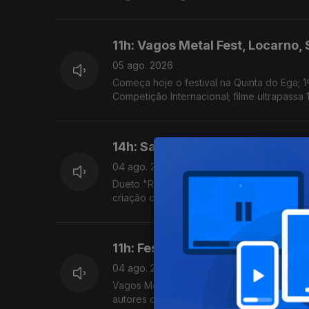
11h: Vagos Metal Fest, Locarno,
05 ago. 2026
Começa hoje o festival na Quinta do Ega; 1
Competição Internacional; filme ultrapassa 
14h: Sam Fender & Olivia Dean; 
04 ago. 2026
Dueto "Rein Me In" bateu o recorde de sema
criação com a comunidade local, estreia ho
11h: Festivais; New Radicals
04 ago. 2026
Vagos Metal Fest, Bons Sons, Sonic Blast 
autores de "You Get What You Give" regre