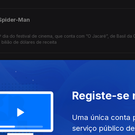
 Spider-Man
º dia do festival de cinema, que conta com “O Jacaré”, de Basil da 
1 bilião de dólares de receita
Cartografias; Traça
nas no topo da tabela britânica de singles; festival de Vila Verde,
je; mostra de arquivos e filmes familiares em Outubro, em Lisboa.
Registe-se
Uma única conta 
e NEOPOP: quatro festivais esta semana, com apoio e reportagem da
serviço público d
ssam, 28 anos depois, com "One Night Only".