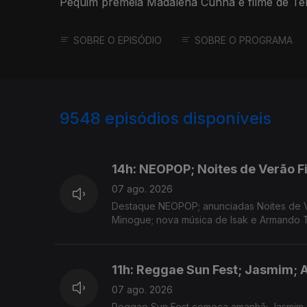
Pequim premeia Madalena Cunha e filme de Ter
SOBRE O EPISÓDIO
SOBRE O PROGRAMA
9548
episódios disponíveis
946137
944511
14h: NEOPOP; Noites de Verão F
07 ago. 2026
Destaque NEOPOP; anunciadas Noites de V
Minogue; nova música de Isak e Armando T
11h: Reggae Sun Fest; Jasmim; 
07 ago. 2026
Reggae Sun Fest começa amanhã; Jasmim 