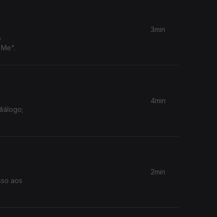
3min
o
 Me".
4min
diálogo;
2min
sso aos