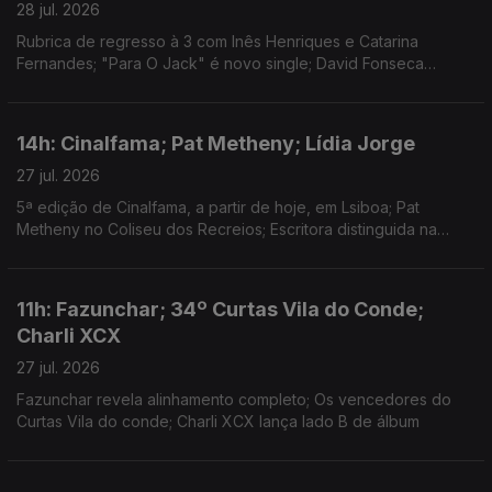
28 jul. 2026
Rubrica de regresso à 3 com Inês Henriques e Catarina
Fernandes; "Para O Jack" é novo single; David Fonseca
reedita álbum de estreia em vinil colorido
14h: Cinalfama; Pat Metheny; Lídia Jorge
27 jul. 2026
5ª edição de Cinalfama, a partir de hoje, em Lsiboa; Pat
Metheny no Coliseu dos Recreios; Escritora distinguida na
Aústria.
11h: Fazunchar; 34º Curtas Vila do Conde;
Charli XCX
27 jul. 2026
Fazunchar revela alinhamento completo; Os vencedores do
Curtas Vila do conde; Charli XCX lança lado B de álbum