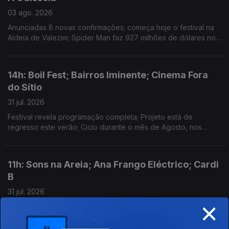
03 ago. 2026
Anunciadas 8 novas confirmações; começa hoje o festival na
Aldeia de Valezim; Spider Man faz 927 milhões de dólares no
primeiro fim-de-semana e a Odisseia conta já com 911 milhões
em 3 semanas
14h: Boil Fest; Bairros Iminente; Cinema Fora
do Sítio
31 jul. 2026
Festival revela programação completa; Projeto está de
regresso este verão; Ciclo durante o mês de Agosto, nos
espaços públicos do Porto.
11h: Sons na Areia; Ana Frango Eléctrico; Cardi
B
31 jul. 2026
×
Festival acontece, hoje e amanhã, na Lourinhã; concerto, hoje,
no Morro Sonoro, em Vila Nova de Gaia; "Ah Ha" é a nova
música de Cardi B.