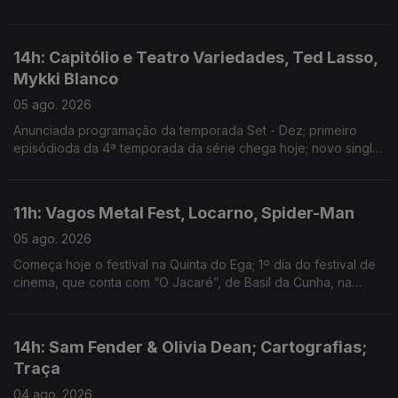
Guimarães
14h: Capitólio e Teatro Variedades, Ted Lasso,
Mykki Blanco
05 ago. 2026
Anunciada programação da temporada Set - Dez; primeiro
episódioda da 4ª temporada da série chega hoje; novo single:
NYC Dogs
11h: Vagos Metal Fest, Locarno, Spider-Man
05 ago. 2026
Começa hoje o festival na Quinta do Ega; 1º dia do festival de
cinema, que conta com “O Jacaré”, de Basil da Cunha, na
Competição Internacional; filme ultrapassa 1 bilião de dólares
de receita
14h: Sam Fender & Olivia Dean; Cartografias;
Traça
04 ago. 2026