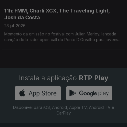
de sempre de discos no Reino Unido
11h: FMM, Charli XCX, The Traveling Light,
Josh da Costa
23 jul. 2026
Momento da emissão no festival com Julian Marley; lançada
canção do b-side; open call do Ponto D’Orvalho para jovens
entre os 15 e 20 anos; novo single: Shireen
Instale a aplicação
RTP Play
Disponível para iOS, Android, Apple TV, Android TV e
CarPlay