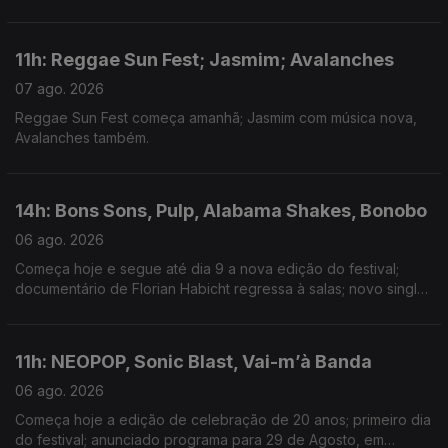
Minogue; nova música de Isak e Armando Teles.
11h: Reggae Sun Fest; Jasmim; Avalanches
07 ago. 2026
Reggae Sun Fest começa amanhã; Jasmim com música nova,
Avalanches também.
14h: Bons Sons, Pulp, Alabama Shakes, Bonobo
06 ago. 2026
Começa hoje e segue até dia 9 a nova edição do festival;
documentário de Florian Habicht regressa à salas; novo single:
Garden; música nova com Joy Crookes
11h: NEOPOP, Sonic Blast, Vai-m’à Banda
06 ago. 2026
Começa hoje a edição de celebração de 20 anos; primeiro dia
do festival; anunciado programa para 29 de Agosto, em