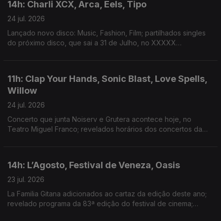
14h: Charli XCX, Arca, Eels, Tipo
24 jul. 2026
Lançado novo disco: Music, Fashion, Film; partilhados singles
do próximo disco, que sai a 31 de Julho, no XXXXX
Livestream; duplo single de avanço do próximo disco; dois
novos singles: “Já Perdeu” e “Homem das Notícias”
11h: Clap Your Hands, Sonic Blast, Love Spells,
Willow
24 jul. 2026
Concerto que junta Noiserv e Grutera acontece hoje, no
Teatro Miguel Franco; revelados horários dos concertos da
14ª edição; lançado disco de estreia: Love Is The Law; novo
disco: The Thread
14h: L’Agosto, Festival de Veneza, Oasis
23 jul. 2026
La Familia Gitana adicionados ao cartaz da edição deste ano;
revelado programa da 83ª edição do festival de cinema;
segundo disco dos Oasis estar no 3º lugar do top de vendas