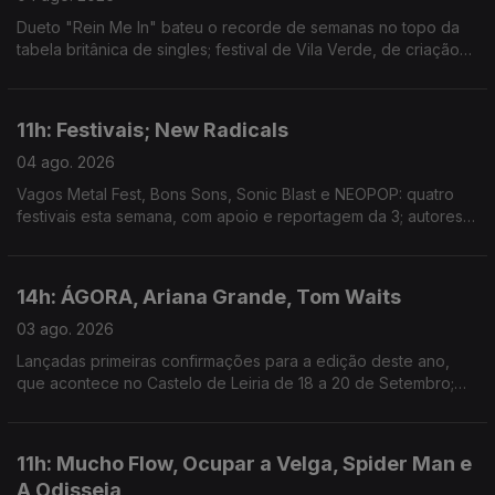
Dueto "Rein Me In" bateu o recorde de semanas no topo da
tabela britânica de singles; festival de Vila Verde, de criação
com a comunidade local, estreia hoje; mostra de arquivos e
filmes familiares em Outubro, em Lisboa.
11h: Festivais; New Radicals
04 ago. 2026
Vagos Metal Fest, Bons Sons, Sonic Blast e NEOPOP: quatro
festivais esta semana, com apoio e reportagem da 3; autores
de "You Get What You Give" regressam, 28 anos depois, com
"One Night Only".
14h: ÁGORA, Ariana Grande, Tom Waits
03 ago. 2026
Lançadas primeiras confirmações para a edição deste ano,
que acontece no Castelo de Leiria de 18 a 20 de Setembro;
Ariana Grande retira-se da esfera pública depois de 1 de
Setembro; novo single: The Fly
11h: Mucho Flow, Ocupar a Velga, Spider Man e
A Odisseia