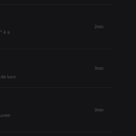
2min
" é a
3min
 de luxo.
3min
ouvem