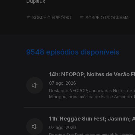
Dupieux
SOBRE O EPISÓDIO
SOBRE O PROGRAMA
9548
episódios disponíveis
946137
944511
942857
14h: NEOPOP; Noites de Verão F
07 ago. 2026
Destaque NEOPOP; anunciadas Noites de V
Minogue; nova música de Isak e Armando T
11h: Reggae Sun Fest; Jasmim; 
07 ago. 2026
Reggae Sun Fest começa amanhã; Jasmim 