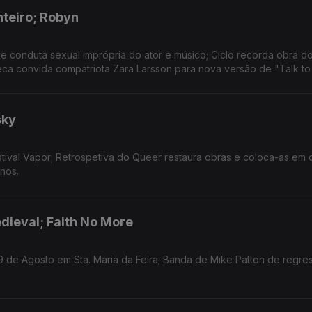
nteiro; Robyn
 conduta sexual imprópria do ator e músico; Ciclo recorda obra d
eca convida compatriota Zara Larsson para nova versão de "Talk to
sky
tival Vapor; Retrospetiva do Queer restaura obras e coloca-as em 
nos.
dieval; Faith No More
9 de Agosto em Sta. Maria da Feira; Banda de Mike Patton de regre