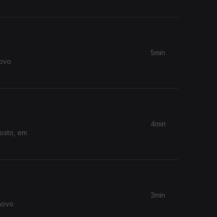
5min
novo
4min
gosto, em
3min
novo