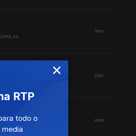
3min
Cunha, na
×
2min
 de
 na RTP
para todo o
4min
 3;
e media