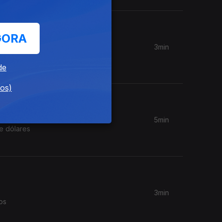
GORA
3min
Setembro;
de
dos)
5min
e dólares
3min
os