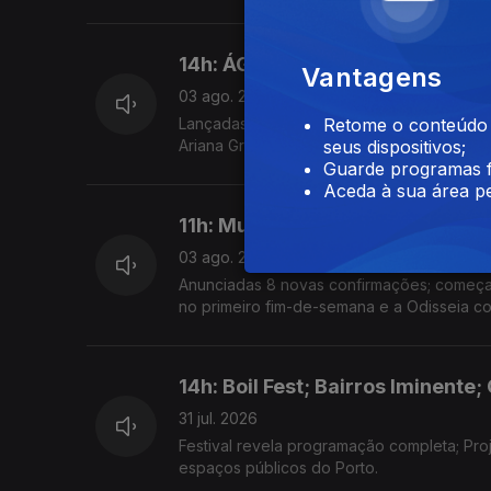
14h: ÁGORA, Ariana Grande, To
Vantagens
03 ago. 2026
Lançadas primeiras confirmações para a ed
Retome o conteúdo a
Ariana Grande retira-se da esfera pública 
seus dispositivos;
Guarde programas f
Aceda à sua área pe
11h: Mucho Flow, Ocupar a Velga
03 ago. 2026
Anunciadas 8 novas confirmações; começa h
no primeiro fim-de-semana e a Odisseia co
14h: Boil Fest; Bairros Iminente;
31 jul. 2026
Festival revela programação completa; Pro
espaços públicos do Porto.