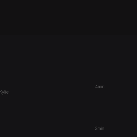
4min
ylie
3min