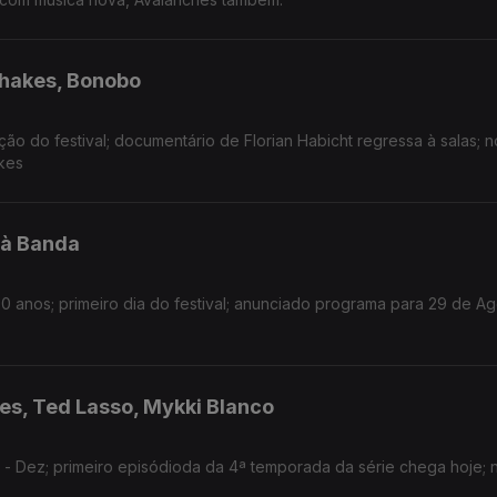
Shakes, Bonobo
ão do festival; documentário de Florian Habicht regressa à salas; 
kes
’à Banda
 anos; primeiro dia do festival; anunciado programa para 29 de A
des, Ted Lasso, Mykki Blanco
 Dez; primeiro episódioda da 4ª temporada da série chega hoje; 