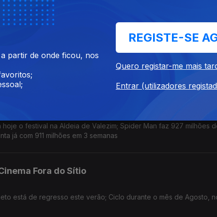
m Waits
REGISTE-SE A
ição deste ano, que acontece no Castelo de Leiria de 18 a 20 de 
 partir de onde ficou, nos
depois de 1 de Setembro; novo single: The Fly
Quero registar-me mais tar
avoritos;
ssoal;
Entrar (utilizadores regista
, Spider Man e A Odisseia
oje o festival na Aldeia de Valezim; Spider Man faz 927 milhões d
nta já com 911 milhões em 3 semanas
 Cinema Fora do Sítio
jeto está de regresso este verão; Ciclo durante o mês de Agosto, n