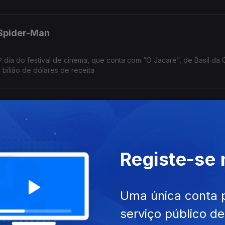
 Spider-Man
º dia do festival de cinema, que conta com “O Jacaré”, de Basil da 
1 bilião de dólares de receita
Cartografias; Traça
nas no topo da tabela britânica de singles; festival de Vila Verde,
je; mostra de arquivos e filmes familiares em Outubro, em Lisboa.
Registe-se
Uma única conta 
e NEOPOP: quatro festivais esta semana, com apoio e reportagem da
serviço público d
ssam, 28 anos depois, com "One Night Only".