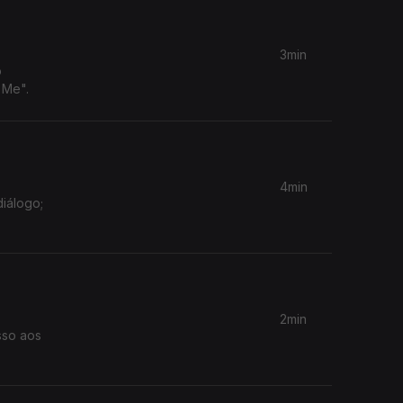
3min
o
 Me".
4min
diálogo;
2min
sso aos