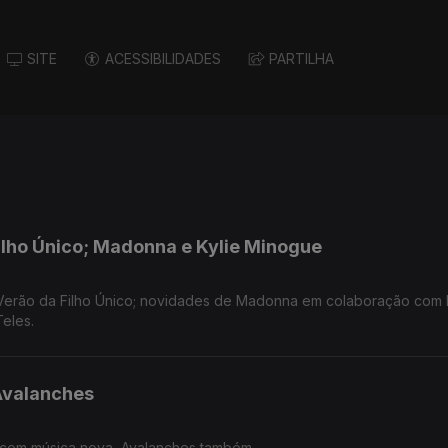
SITE
ACESSIBILIDADES
PARTILHA
ilho Único; Madonna e Kylie Minogue
erão da Filho Único; novidades de Madonna em colaboração com K
eles.
Avalanches
com música nova, Avalanches também.