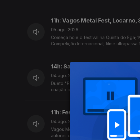
11h: Vagos Metal Fest, Locarno,
05 ago. 2026
Começa hoje o festival na Quinta do Ega; 1
Competição Internacional; filme ultrapassa 
14h: Sam Fender & Olivia Dean; 
04 ago. 2026
Dueto "Rein Me In" bateu o recorde de sema
criação com a comunidade local, estreia ho
11h: Festivais; New Radicals
04 ago. 2026
Vagos Metal Fest, Bons Sons, Sonic Blast 
autores de "You Get What You Give" regre